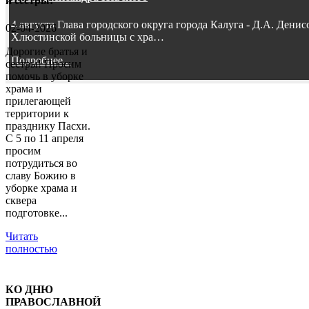
и сестры!
4 августа Глава городского округа города Калуга - Д.А. Дени
02-04-2026
Хлюстинской больницы с хра…
Дорогие братья и
Подробнее...
сестры! Просим
помочь в уборке
храма и
прилегающей
территории к
празднику Пасхи.
С 5 по 11 апреля
просим
потрудиться во
славу Божию в
уборке храма и
сквера
подготовке...
Читать
полностью
КО ДНЮ
ПРАВОСЛАВНОЙ