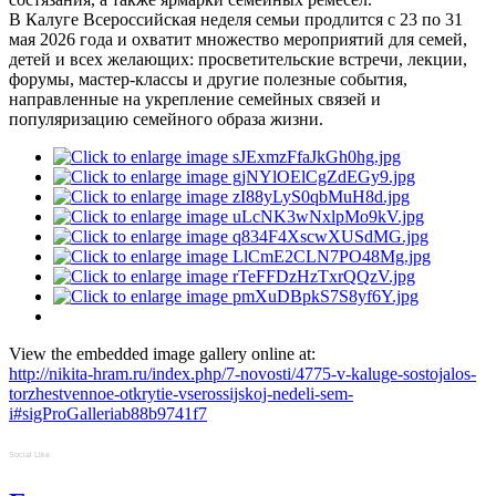
В Калуге Всероссийская неделя семьи продлится с 23 по 31
мая 2026 года и охватит множество мероприятий для семей,
детей и всех желающих: просветительские встречи, лекции,
форумы, мастер-классы и другие полезные события,
направленные на укрепление семейных связей и
популяризацию семейного образа жизни.
View the embedded image gallery online at:
http://nikita-hram.ru/index.php/7-novosti/4775-v-kaluge-sostojalos-
torzhestvennoe-otkrytie-vserossijskoj-nedeli-sem-
i#sigProGalleriab88b9741f7
Social Like