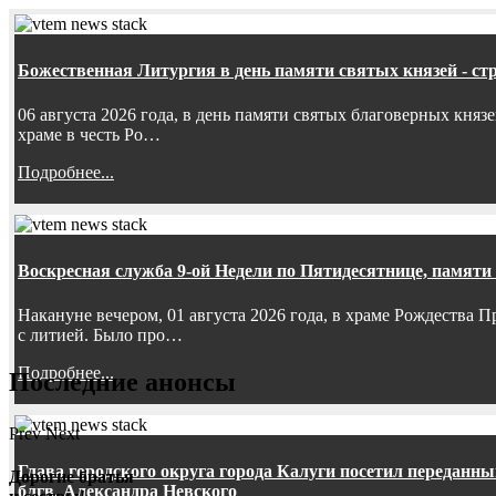
Божественная Литургия в день памяти святых князей - ст
06 августа 2026 года, в день памяти святых благоверных княз
храме в честь Ро…
Подробнее...
Воскресная служба 9-ой Недели по Пятидесятнице, памяти
Накануне вечером, 01 августа 2026 года, в храме Рождества
с литией. Было про…
Подробнее...
Последние анонсы
Prev
Next
Глава городского округа города Калуги посетил передан
Дорогие братья
блгв. Александра Невского