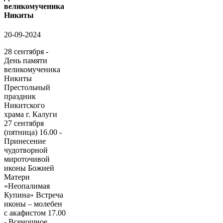
великомученика
Никиты
20-09-2024
28 сентября -
День памяти
великомученика
Никиты
Престольный
праздник
Никитского
храма г. Калуги
27 сентября
(пятница) 16.00 -
Принесение
чудотворной
мироточивой
иконы Божией
Матери
«Неопалимая
Купина» Встреча
иконы – молебен
с акафистом 17.00
- Всенощное...