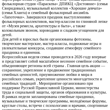
фольклорная студия «Параскева» ДПИКЦ «Достояние» (семья
Свиридовых), музыкальный коллектив «Хорошие девчата»
(семья Хланта) и семейный фольклорный ансамбль
«Лапоточки». Завершился праздник выступлениями
фольклорных коллективов, мастер-классом по глиняной лепке
от «Музея ремесла, архитектуры и быта», а также
колокольным звоном, хороводами и сладким угощением для
детей.
Для детей и взрослых были организованы фотозоны,
творческие мастерские, мастер-классы, подвижные игры и
увлекательные конкурсы, создавшие атмосферу семейного
праздника и единения.
Всероссийская неделя семьи проводится в 2026 году впервые
и представляет собой масштабное весеннее семейное событие,
объединяющее регионы всей страны . Главная цель акции —
сохранение, укрепление и продвижение традиционных
семейных ценностей, приумножение любви и мира в
российских семьях, укрепление ценности многодетности и
семейных традиций . Мероприятие организовано при
поддержке Русской Православной Церкви, министерства
труда и социальной защиты, органов образования и культуры.
В рамках недели запланированы семейные праздники,
музыкальные и творческие программы, молодёжные форумы,
круглые столы, встречи с психологами и врачами, спортивные
состязания, а также ярмарки семейных ремёсел.