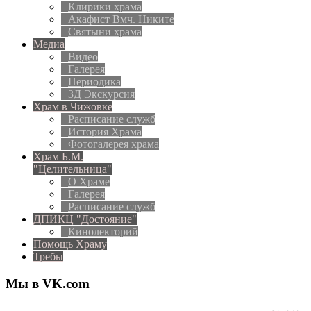
Клирики храма
Акафист Вмч. Никите
Святыни храма
Медиа
Видео
Галерея
Периодика
3Д Экскурсия
Храм в Чижовке
Расписание служб
История Храма
Фотогалерея храма
Храм Б.М.
"Целительница"
О Храме
Галерея
Расписание служб
ДПИКЦ "Достояние"
Кинолекторий
Помощь Храму
Требы
Мы в VK.com