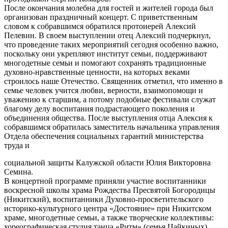
После окончания молебна для гостей и жителей города был
организован праздничный концерт. С приветственным
словом к собравшимся обратился протоиерей Алексий
Пелевин. В своем выступлении отец Алексий подчеркнул,
что проведение таких мероприятий сегодня особенно важно,
поскольку они укрепляют институт семьи, поддерживают
многодетные семьи и помогают сохранять традиционные
духовно-нравственные ценности, на которых веками
строилось наше Отечество. Священник отметил, что именно в
семье человек учится любви, верности, взаимопомощи и
уважению к старшим, а потому подобные фестивали служат
благому делу воспитания подрастающего поколения и
объединения общества. После выступления отца Алексия к
собравшимся обратилась заместитель начальника управления
Отдела обеспечения социальных гарантий министерства
труда и
социальной защиты Калужской области Юлия Викторовна
Семина.
В концертной программе приняли участие воспитанники
воскресной школы храма Рождества Пресвятой Богородицы
(Никитский), воспитанники Духовно-просветительского
историко-культурного центра «Достояние» при Никитском
храме, многодетные семьи, а также творческие коллективы:
хореографическая студия танца «Ритм» (семья Цайкиных),