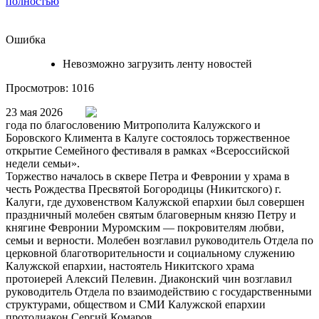
полностью
Ошибка
Невозможно загрузить ленту новостей
Просмотров: 1016
23 мая 2026
года по благословению Митрополита Калужского и
Боровского Климента в Калуге состоялось торжественное
открытие Семейного фестиваля в рамках «Всероссийской
недели семьи».
Торжество началось в сквере Петра и Февронии у храма в
честь Рождества Пресвятой Богородицы (Никитского) г.
Калуги, где духовенством Калужской епархии был совершен
праздничный молебен святым благоверным князю Петру и
княгине Февронии Муромским — покровителям любви,
семьи и верности. Молебен возглавил руководитель Отдела по
церковной благотворительности и социальному служению
Калужской епархии, настоятель Никитского храма
протоиерей Алексий Пелевин. Диаконский чин возглавил
руководитель Отдела по взаимодействию с государственными
структурами, обществом и СМИ Калужской епархии
протодиакон Сергий Комаров.