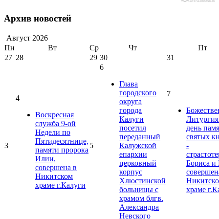
www.afisha-irkutsk.ru
Архив новостей
Август
2026
Пн
Вт
Ср
Чт
Пт
27
28
29
30
31
6
Глава
городского
7
4
округа
города
Божестве
Воскресная
Калуги
Литургия
служба 9-ой
посетил
день пам
Недели по
переданный
святых к
Пятидесятнице,
3
5
Калужской
-
памяти пророка
епархии
страстот
Илии,
церковный
Бориса и 
совершена в
корпус
совершен
Никитском
Хлюстинской
Никитск
храме г.Калуги
больницы с
храме г.К
храмом блгв.
Александра
Невского