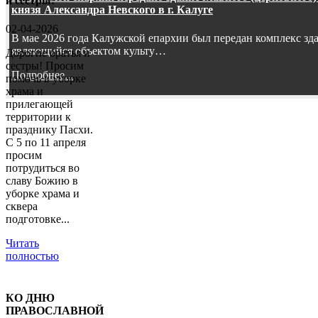
и сестры!
князя Александра Невского в г. Калуге
02-04-2026
В мае 2026 года Калужской епархии был передан комплекс зд
являющийся объектом культу…
Дорогие братья и
сестры! Просим
Подробнее...
помочь в уборке
храма и
прилегающей
территории к
празднику Пасхи.
С 5 по 11 апреля
просим
потрудиться во
славу Божию в
уборке храма и
сквера
подготовке...
Читать
полностью
КО ДНЮ
ПРАВОСЛАВНОЙ