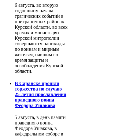
6 августа, во вторую
годовщину начала
трагических событий в
приграничных районах
Курской области, во всех
храмах и монастырях
Курской митрополии
совершаются панихиды
по воинам и мирным
жителям, павшим во
время защиты и
освобождения Курской
области.
В Саранске прошли
торжества по случаю
25-летия прославления
праведного воина
Феодора Ушакова
5 августа, в день памяти
праведного воина
Феодора Ушакова, в
кафедральном соборе в