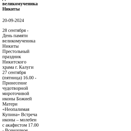
великомученика
Никиты
20-09-2024
28 сентября -
День памяти
великомученика
Никиты
Престольный
праздник
Никитского
храма г. Калуги
27 сентября
(пятница) 16.00 -
Принесение
чудотворной
мироточивой
иконы Божией
Матери
«Неопалимая
Купина» Встреча
иконы – молебен
с акафистом 17.00
- Всенощное...