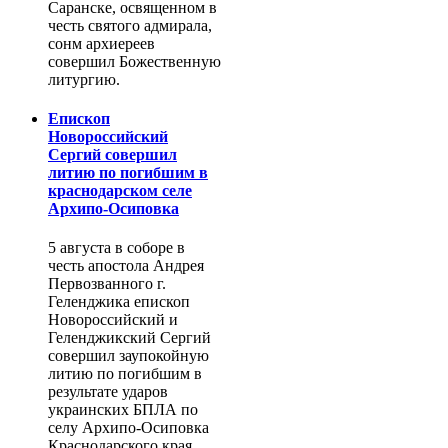
Саранске, освященном в
честь святого адмирала,
сонм архиереев
совершил Божественную
литургию.
Епископ
Новороссийский
Сергий совершил
литию по погибшим в
краснодарском селе
Архипо-Осиповка
5 августа в соборе в
честь апостола Андрея
Первозванного г.
Геленджика епископ
Новороссийский и
Геленджикский Сергий
совершил заупокойную
литию по погибшим в
результате ударов
украинских БПЛА по
селу Архипо-Осиповка
Краснодарского края.