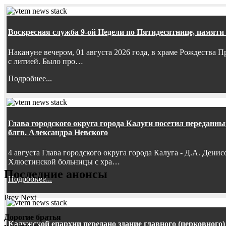
Воскресная служба 9-ой Недели по Пятидесятнице, памяти
Накануне вечером, 01 августа 2026 года, в храме Рождества
с литией. Было про…
Подробнее...
Глава городского округа города Калуги посетил передан
блгв. Александра Невского
4 августа Глава городского округа города Калуга - Д.А. Дени
Хлюстинской больницы с хра…
Последние анонсы
Подробнее...
Prev
Next
Дорогие братья
Калужской епархии передано здание главного (церковного