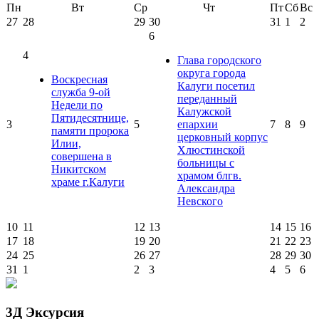
Пн
Вт
Ср
Чт
Пт
Сб
Вс
27
28
29
30
31
1
2
6
4
Глава городского
округа города
Воскресная
Калуги посетил
служба 9-ой
переданный
Недели по
Калужской
Пятидесятнице,
3
5
епархии
7
8
9
памяти пророка
церковный корпус
Илии,
Хлюстинской
совершена в
больницы с
Никитском
храмом блгв.
храме г.Калуги
Александра
Невского
10
11
12
13
14
15
16
17
18
19
20
21
22
23
24
25
26
27
28
29
30
31
1
2
3
4
5
6
3Д Эксурсия