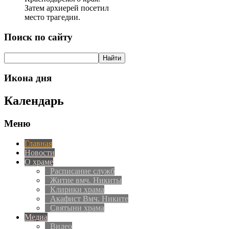
Затем архиерей посетил
место трагедии.
Поиск по сайту
Икона дня
Календарь
Меню
Главная
Новости
О храме
Расписание служб
Житие вмч. Никиты
Клирики храма
Акафист Вмч. Никите
Святыни храма
Медиа
Видео