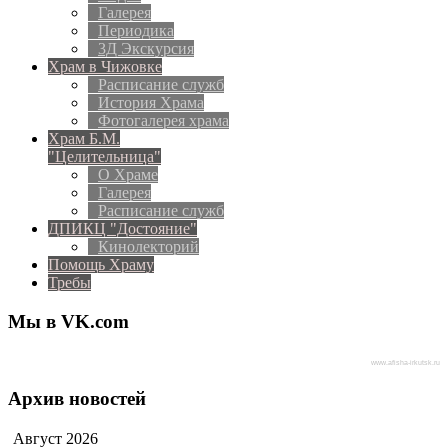
Галерея
Периодика
3Д Экскурсия
Храм в Чижовке
Расписание служб
История Храма
Фотогалерея храма
Храм Б.М.
"Целительница"
О Храме
Галерея
Расписание служб
ДПИКЦ "Достояние"
Кинолекторий
Помощь Храму
Требы
Мы в VK.com
www.afisha-irkutsk.ru
Архив новостей
Август
2026