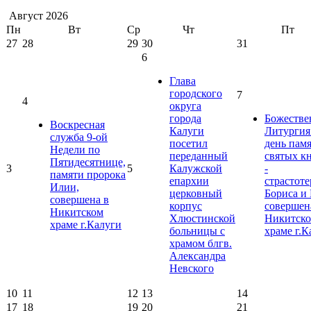
Август
2026
Пн
Вт
Ср
Чт
Пт
27
28
29
30
31
6
Глава
городского
7
4
округа
города
Божестве
Воскресная
Калуги
Литургия
служба 9-ой
посетил
день пам
Недели по
переданный
святых к
Пятидесятнице,
3
5
Калужской
-
памяти пророка
епархии
страстот
Илии,
церковный
Бориса и 
совершена в
корпус
совершен
Никитском
Хлюстинской
Никитск
храме г.Калуги
больницы с
храме г.К
храмом блгв.
Александра
Невского
10
11
12
13
14
17
18
19
20
21