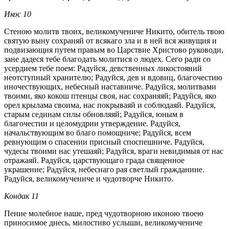
Икос 10
Стеною молитв твоих, великомучениче Никито, обитель твою
святую выну сохраняй от всякаго зла и в ней вся живущия и
подвизающия путем правым во Царствие Христово руководи,
зане дадеся тебе благодать молитися о людех. Сего ради со
усердием тебе поем: Радуйся, девственных ликостояний
неотступный хранителю; Радуйся, дев и вдовиц, благочестию
иночествующих, небесный наставниче. Радуйся, молитвами
твоими, яко кокош птенцы своя, нас сохраняяй; Радуйся, яко
орел крылама своима, нас покрываяй и соблюдаяй. Радуйся,
старым сединам силы обновляяй; Радуйся, юным в
благочестии и целомудрии утверждение. Радуйся,
начальствующим во благо помощниче; Радуйся, всем
ревнующим о спасении присный споспешниче. Радуйся,
чудесы твоими нас утешаяй; Радуйся, враги невидимыя от нас
отражаяй. Радуйся, царствующаго града священное
украшение; Радуйся, небеснаго рая светлый гражданине.
Радуйся, великомучениче и чудотворче Никито.
Кондак 11
Пение молебное наше, пред чудотворною иконою твоею
приносимое днесь, милостиво услыши, великомучениче