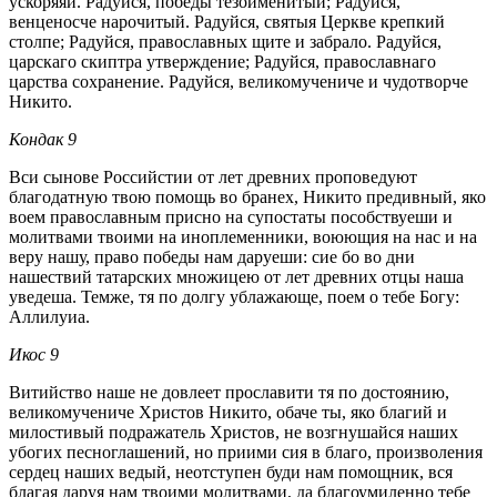
ускоряяй. Радуйся, победы тезоименитый; Радуйся,
венценосче нарочитый. Радуйся, святыя Церкве крепкий
столпе; Радуйся, православных щите и забрало. Радуйся,
царскаго скиптра утверждение; Радуйся, православнаго
царства сохранение. Радуйся, великомучениче и чудотворче
Никито.
Кондак 9
Вси сынове Российстии от лет древних проповедуют
благодатную твою помощь во бранех, Никито предивный, яко
воем православным присно на супостаты пособствуеши и
молитвами твоими на иноплеменники, воюющия на нас и на
веру нашу, право победы нам даруеши: сие бо во дни
нашествий татарских множицею от лет древних отцы наша
уведеша. Темже, тя по долгу ублажающе, поем о тебе Богу:
Аллилуиа.
Икос 9
Витийство наше не довлеет прославити тя по достоянию,
великомучениче Христов Никито, обаче ты, яко благий и
милостивый подражатель Христов, не возгнушайся наших
убогих песноглашений, но приими сия в благо, произволения
сердец наших ведый, неотступен буди нам помощник, вся
благая даруя нам твоими молитвами, да благоумиленно тебе