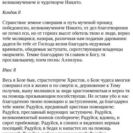
великомучениче и чудотворче Никито.
Кондак 8
Странствие земное совершив и путь мучений прошед
победоносно, великомучениче Никито, от дел благотворения
не почил еси, но от горних высот обитель твою и люди, верно
тебе молящияся, назирая, различная нам подаеши дарования:
дадеся бо тебе от Господа велия благодать недужныя
врачевати, обидимыя заступати, сиротствующия младенцы
окормляти. Темже благодарно тя славим и Богу, тя
прославльшему, поем песнь: Аллилуиа.
Икос 8
Весь в Бозе быв, страстотерпче Христов, о Бозе чудеса многия
совершил еси в жизни и по смерти и, дерзновение к Тому
получив, выну молишися за люди христоименитыя и верно тя
на помощь призывающим пособствуеши. Не остави убо и нас
благодатною твоею помощию и заступлением, да благодарно
тебе зовем: Радуйся, предивный христиан помощниче;
Радуйся, преславный верующих заступниче. Радуйся,
великоименитый воинов споборниче; Радуйся, вдовиц, и
сирот прибежище. Радуйся, в сониих и видениих верныя
посещаяй; Радуйся, в бедах и напастех их на помощь