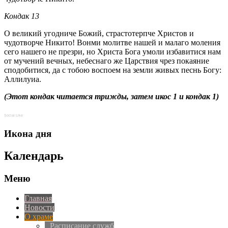
Кондак 13
О великий угодниче Божий, страстотерпче Христов и
чудотворче Никито! Вонми молитве нашей и малаго моления
сего нашего не презри, но Христа Бога умоли избавитися нам
от мучений вечных, небеснаго же Царствия чрез покаяние
сподобитися, да с тобою воспоем на земли живых песнь Богу:
Аллилуиа.
(Этот кондак читается трижды, затем икос 1 и кондак 1)
Social Like
Икона дня
Календарь
Меню
Главная
Новости
О храме
Расписание служб