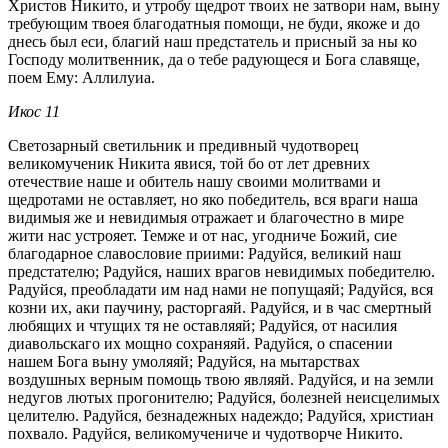
Христов Никито, и утробу щедрот твоих не затвори нам, выну
требующим твоея благодатныя помощи, не буди, якоже и до
днесь был еси, благий наш предстатель и присный за ны ко
Господу молитвенник, да о тебе радующеся и Бога славяще,
поем Ему: Аллилуиа.
Икос 11
Светозарный светильник и предивный чудотворец
великомученик Никита явися, той бо от лет древних
отечествие наше и обитель нашу своими молитвами и
щедротами не оставляет, но яко победитель, вся враги наша
видимыя же и невидимыя отражает и благочестно в мире
жити нас устрояет. Темже и от нас, угодниче Божий, сие
благодарное славословие приими: Радуйся, великий наш
предстателю; Радуйся, наших врагов невидимых победителю.
Радуйся, преобладати им над нами не попущаяй; Радуйся, вся
козни их, аки паучину, расторгаяй. Радуйся, и в час смертный
любящих и чтущих тя не оставляяй; Радуйся, от насилия
диавольскаго их мощно сохраняяй. Радуйся, о спасении
нашем Бога выну умоляяй; Радуйся, на мытарствах
воздушных верным помощь твою являяй. Радуйся, и на земли
недугов лютых прогонителю; Радуйся, болезней неисцелимых
целителю. Радуйся, безнадежных надеждо; Радуйся, христиан
похвало. Радуйся, великомучениче и чудотворче Никито.