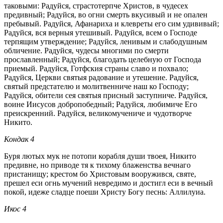
таковыми: Радуйся, страстотерпче Христов, в чудесех
предивный; Радуйся, во огни смерть вкусивый и не опален
пребывый. Радуйся, Афанариха и клевреты его сим удививый;
Радуйся, вся верныя утешивый. Радуйся, всем о Господе
терпящим утверждение; Радуйся, ленивым и слабодушным
обличение. Радуйся, чудесы многими по смерти
прославленный; Радуйся, благодать целебную от Господа
приемый. Радуйся, Готфския страны славо и похвало;
Радуйся, Церкви святыя радование и утешение. Радуйся,
святый предстателю и молитвенниче наш ко Господу;
Радуйся, обители сея святыя присный заступниче. Радуйся,
воине Иисусов добропобедный; Радуйся, любимиче Его
преискренний. Радуйся, великомучениче и чудотворче
Никито.
Кондак 4
Буря лютых мук не потопи корабля души твоея, Никито
предивне, но приводе тя к тихому блаженства вечнаго
пристанищу; крестом бо Христовым вооружився, святе,
прешел еси огнь мучений невредимо и достигл еси в вечный
покой, идеже сладце поеши Христу Богу песнь: Аллилуиа.
Икос 4