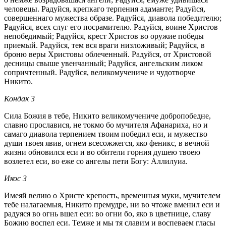
человецы. Радуйся, крепкаго терпения адаманте; Радуйся,
совершеннаго мужества образе. Радуйся, диавола победителю;
Радуйся, всех слуг его посрамителю. Радуйся, воине Христов
непобедимый; Радуйся, крест Христов во оружие победы
приемый. Радуйся, тем вся враги низложивый; Радуйся, в
броню веры Христовы облеченный. Радуйся, от Христовой
десницы свыше увенчанный; Радуйся, ангельским ликом
сопричтенный. Радуйся, великомучениче и чудотворче
Никито.
Кондак 3
Сила Божия в тебе, Никито великомучениче добропобедне,
славно прославися, не токмо бо мучителя Афанариха, но и
самаго диавола терпением твоим победил еси, и мужество
души твоея явив, огнем всесожжегся, яко феникс, в вечной
жизни обновился еси и во обители горния душею твоею
возлетел еси, во еже со ангелы пети Богу: Аллилуиа.
Икос 3
Имеяй велию о Христе крепость, временныя муки, мучителем
тебе налагаемыя, Никито премудре, ни во чтоже вменил еси и
радуяся во огнь вшел еси: во огни бо, яко в цветнице, славу
Божию воспел еси. Темже и мы тя славим и воспеваем гласы