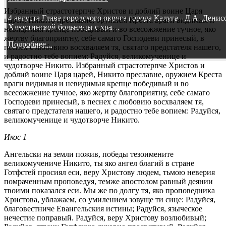
Избранный страстотерпче Христов и доблий воине Царя
4 августа Глава городского округа города Калуга - Д.А. Дени
царей, Никито преславне, оружием Креста враги видимыя и
Хлюстинской больницы с хра…
невидимыя крепце победивый и во всесожжение тучное, яко
жертву благоприятну, себе самаго Господеви принесый, в
Подробнее...
песнех с любовию восхваляем тя, святаго предстателя нашего,
и радостно тебе вопием: Радуйся, великомученице и
чудотворче Никито. Избранный страстотерпче Христов и
доблий воине Царя царей, Никито преславне, оружием Креста
враги видимыя и невидимыя крепце победивый и во
всесожжение тучное, яко жертву благоприятну, себе самаго
Господеви принесый, в песнех с любовию восхваляем тя,
святаго предстателя нашего, и радостно тебе вопием: Радуйся,
великомученице и чудотворче Никито.
Икос 1
Ангельски на земли пожив, победы тезоимените
великомучениче Никито, ты яко ангел благий в стране
Готфстей просиял еси, веру Христову людем, тьмою неверия
помраченным проповедуя, темже апостолом равный деянии
твоими показался еси. Мы же по долгу тя, яко проповедника
Христова, ублажаем, со умилением зовуще ти сице: Радуйся,
благовестниче Евангельския истины; Радуйся, языческое
нечестие поправый. Радуйся, веру Христову возлюбивый;