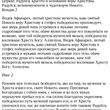
Церкве; Радуйся, красото и основание веры Христовы.
Радуйся, великомучениче и чудотворче Никито.
Кондак 2
Видев Афанарих, лютый христиан мучитель, како святый
Никита веру Христову в готфех победоносно проповедует,
аки зверь дивий нань устремися и муками лютыми
содробляше того тело; обаче мужества души его поколебати не
возможе, зане той победитель мучителей явлься, победоносно
воспеваше Христу Богу: Аллилуиа. Видев Афанарих, лютый
христиан мучитель, како святый Никита веру Христову в
готфех победоносно проповедует, аки зверь дивий нань
устремися и муками лютыми содробляше того тело; обаче
мужества души его поколебати не возможе, зане той
победитель мучителей явлься, победоносно воспеваше Христу
Богу: Аллилуиа.
Икос 2
Разумев мук телесных безбедность, яко на пир, на мучения за
Христа изшел еси, святе Никито, икону Пресвятыя
Богородицы с собою имея, с неюже и во всех муках
неразлучен пребыл еси и, тоя силою благодатно укрепляем,
победоносно путь мучений прошел еси, и от Христа
увенчался еси, нас же научаеши вопити тебе таковая: Радуйся,
о немже возрадовашася ангели; Радуйся, емуже удивишася