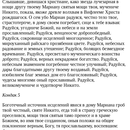
Слышавше, дивишася христиане, како звезда лучезарная в
нощи другу твоему Мариану святыя мощи твоя, мучениче
Никито, показа, якоже древле волхвам в Вифлееме Христа
рождшагося. О сем убо Мариан радуяся, честно тело твое,
страстотерпче, в дому своем погребает, сице к тебе взывая:
Радуйся, угодниче Божий, на небеси и на земли
прославленный; Радуйся, венценосче добропобедный.
Радуйся, сокровище исцелений многоценное; Радуйся,
мироуханный райскаго прозябения цвете. Радуйся, небесных
радование и земных утешение; Радуйся, болящих безмездное
врачевание. Радуйся, пресветлаго мученическаго воинства
доброто; Радуйся, верных некрадомое богатство. Радуйся,
небесным знамением погребение честное улучивый; Радуйся,
дары благодатными другу твоему воздавый. Радуйся,
изобилием благ земных дом его благословивый; Радуйся,
чудесы многими оный прославивый. Радуйся,
великомучениче и чудотворче Никито.
Кондак 5
Боготечный источник исцелений явися в дому Мариана гроб
твой честный, святе Никито, егда той в страну греческую
преселився, мощи твоя святыя тамо пренесе и в храме
Божием, во имя твое созданном, оныя положи на общее
поклонение верным, Богу, тя прославльшему, воспевшим: