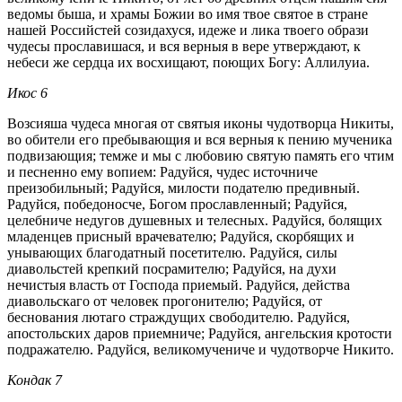
ведомы быша, и храмы Божии во имя твое святое в стране
нашей Российстей созидахуся, идеже и лика твоего образи
чудесы прославишася, и вся верныя в вере утверждают, к
небеси же сердца их восхищают, поющих Богу: Аллилуиа.
Икос 6
Возсияша чудеса многая от святыя иконы чудотворца Никиты,
во обители его пребывающия и вся верныя к пению мученика
подвизающия; темже и мы с любовию святую память его чтим
и песненно ему вопием: Радуйся, чудес источниче
преизобильный; Радуйся, милости подателю предивный.
Радуйся, победоносче, Богом прославленный; Радуйся,
целебниче недугов душевных и телесных. Радуйся, болящих
младенцев присный врачевателю; Радуйся, скорбящих и
унывающих благодатный посетителю. Радуйся, силы
диавольстей крепкий посрамителю; Радуйся, на духи
нечистыя власть от Господа приемый. Радуйся, действа
диавольскаго от человек прогонителю; Радуйся, от
беснования лютаго страждущих свободителю. Радуйся,
апостольских даров приемниче; Радуйся, ангельския кротости
подражателю. Радуйся, великомучениче и чудотворче Никито.
Кондак 7