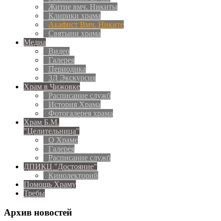
Житие вмч. Никиты
Клирики храма
Акафист Вмч. Никите
Святыни храма
Медиа
Видео
Галерея
Периодика
3Д Экскурсия
Храм в Чижовке
Расписание служб
История Храма
Фотогалерея храма
Храм Б.М.
"Целительница"
О Храме
Галерея
Расписание служб
ДПИКЦ "Достояние"
Кинолекторий
Помощь Храму
Требы
Архив новостей