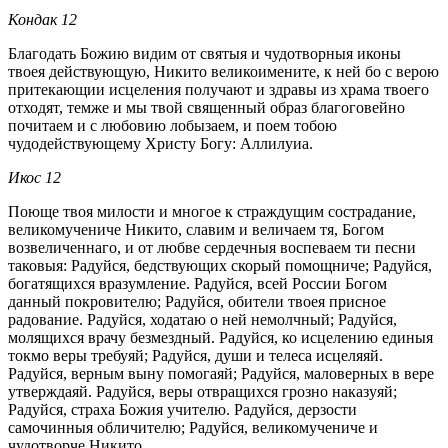
Кондак 12
Благодать Божию видим от святыя и чудотворныя иконы
твоея действующую, Никито великоимените, к ней бо с верою
притекающии исцеления получают и здравы из храма твоего
отходят, темже и мы твой священный образ благоговейно
почитаем и с любовию лобызаем, и поем тобою
чудодействующему Христу Богу: Аллилуиа.
Икос 12
Поюще твоя милости и многое к страждущим сострадание,
великомучениче Никито, славим и величаем тя, Богом
возвеличеннаго, и от любве сердечныя воспеваем ти песни
таковыя: Радуйся, бедствующих скорый помощниче; Радуйся,
богатящихся вразумление. Радуйся, всей России Богом
данный покровителю; Радуйся, обители твоея присное
радование. Радуйся, ходатаю о ней немолчный; Радуйся,
молящихся врачу безмездный. Радуйся, ко исцелению единыя
токмо веры требуяй; Радуйся, души и телеса исцеляяй.
Радуйся, верным выну помогаяй; Радуйся, маловерных в вере
утверждаяй. Радуйся, веры отвращихся грозно наказуяй;
Радуйся, страха Божия учителю. Радуйся, дерзости
самочинныя обличителю; Радуйся, великомучениче и
чудотворче Никито.