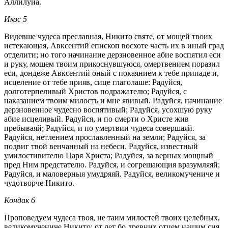
Аллилуиа.
Икос 5
Видевше чудеса преславная, Никито святе, от мощей твоих
истекающая, Авксентий епископ восхоте часть их в иный град
отделити; но того начинание дерзновенное абие воспятил еси
и руку, мощем твоим прикоснувшуюся, омертвением поразил
еси, дондеже Авксентий оный с покаянием к тебе припаде и,
исцеление от тебе прияв, сице глаголаше: Радуйся,
долготерпеливый Христов подражателю; Радуйся, с
наказанием твоим милость и мне явивый. Радуйся, начинание
дерзновенное чудесно воспятивый; Радуйся, усохшую руку
абие исцеливый. Радуйся, и по смерти о Христе жив
пребываяй; Радуйся, и по умертвии чудеса совершаяй.
Радуйся, нетлением прославленный на земли; Радуйся, за
подвиг твой венчанный на небеси. Радуйся, известный
умилостивителю Царя Христа; Радуйся, за верных мощный
пред Ним предстателю. Радуйся, и согрешающия вразумляяй;
Радуйся, и маловерныя умудряяй. Радуйся, великомучениче и
чудотворче Никито.
Кондак 6
Проповедуем чудеса твоя, не таим милостей твоих целебных,
великомучениче Никито; от лет бо древних отцем нашим сия