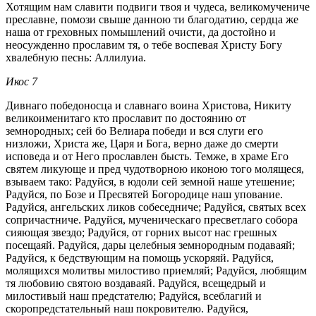
Хотящим нам славити подвиги твоя и чудеса, великомучениче
преславне, помози свыше данною ти благодатию, сердца же
наша от греховных помышлений очисти, да достойно и
неосужденно прославим тя, о тебе воспевая Христу Богу
хвалебную песнь: Аллилуиа.
Икос 7
Дивнаго победоносца и славнаго воина Христова, Никиту
великоименитаго кто прославит по достоянию от
земнородных; сей бо Велиара победи и вся слуги его
низложи, Христа же, Царя и Бога, верно даже до смерти
исповеда и от Него прославлен бысть. Темже, в храме Его
святем ликующе и пред чудотворною иконою того молящеся,
взываем тако: Радуйся, в юдоли сей земной наше утешение;
Радуйся, по Бозе и Пресвятей Богородице наш упование.
Радуйся, ангельских ликов собеседниче; Радуйся, святых всех
сопричастниче. Радуйся, мученическаго пресветлаго собора
сияющая звездо; Радуйся, от горних высот нас грешных
посещаяй. Радуйся, дары целебныя земнородным подаваяй;
Радуйся, к бедствующим на помощь ускоряяй. Радуйся,
молящихся молитвы милостиво приемляй; Радуйся, любящим
тя любовию святою воздаваяй. Радуйся, всещедрый и
милостивый наш предстателю; Радуйся, всеблагий и
скоропредстательный наш покровителю. Радуйся,