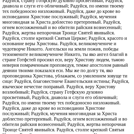
Радуйся, страну Готфскую духовно просветивый, Радуйся,
диавола и слуги его обличивый; Радуйся, по имени твоему
тех победоносно низложивый. Радуйся, даже до крове во
исповедании Христове послуживый; Радуйся, мучения
многовидная за Христа доблестно претерпевый. Радуйся,
огнем всесожженный и во обители райския вознесенный;
Радуйся, жертва непорочная Троице Святей явивыйся.
Радуйся, столпе крепкий Святыя Церкве; Радуйся, красото и
основание веры Христовы. Радуйся, великомучениче и
чудотворче Никито. Ангельски на земли пожив, победы
тезоимените великомучениче Никито, ты яко ангел благий в
стране Готфстей просиял еси, веру Христову людем, тьмою
неверия помраченным проповедуя, темже апостолом равный
деянии твоими показался еси. Мы же по долгу тя, яко
проповедника Христова, ублажаем, со умилением зовуще ти
сице: Радуйся, благовестниче Евангельския истины; Радуйся,
языческое нечестие поправый. Радуйся, веру Христову
возлюбивый; Радуйся, страну Готфскую духовно
просветивый, Радуйся, диавола и слуги его обличивый;
Радуйся, по имени твоему тех победоносно низложивый.
Радуйся, даже до крове во исповедании Христове
послуживый; Радуйся, мучения многовидная за Христа
доблестно претерпевый. Радуйся, огнем всесожженный и во
обители райския вознесенный; Радуйся, жертва непорочная
Троице Святей явивыйся. Радуйся, столпе крепкий Святыя