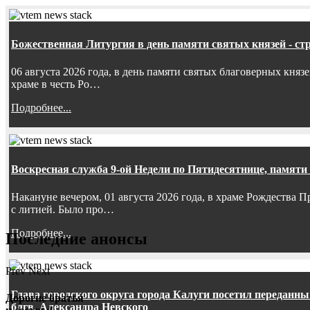
Божественная Литургия в день памяти святых князей - ст
06 августа 2026 года, в день памяти святых благоверных княз
храме в честь Ро…
Подробнее...
Воскресная служба 9-ой Недели по Пятидесятнице, памяти
Накануне вечером, 01 августа 2026 года, в храме Рождества
с литией. Было про…
Подробнее...
Последние анонсы
Prev
Next
Глава городского округа города Калуги посетил передан
Дорогие братья
блгв. Александра Невского