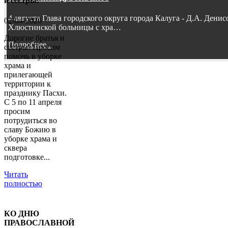
и сестры!
4 августа Глава городского округа города Калуга - Д.А. Дени
02-04-2026
Хлюстинской больницы с хра…
Дорогие братья и
Подробнее...
сестры! Просим
помочь в уборке
храма и
прилегающей
территории к
празднику Пасхи.
С 5 по 11 апреля
просим
потрудиться во
славу Божию в
уборке храма и
сквера
подготовке...
Читать
полностью
КО ДНЮ
ПРАВОСЛАВНОЙ