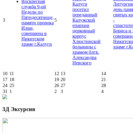
Воскресная
Калуги
Литургия
служба 9-ой
посетил
день пам
Недели по
переданный
святых к
Пятидесятнице,
3
5
Калужской
-
памяти пророка
епархии
страстот
Илии,
церковный
Бориса и 
совершена в
корпус
совершен
Никитском
Хлюстинской
Никитск
храме г.Калуги
больницы с
храме г.К
храмом блгв.
Александра
Невского
10
11
12
13
14
17
18
19
20
21
24
25
26
27
28
31
1
2
3
4
3Д Эксурсия