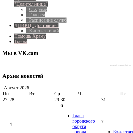
"Целительница"
О Храме
Галерея
Расписание служб
ДПИКЦ "Достояние"
Кинолекторий
Помощь Храму
Требы
Мы в VK.com
www.afisha-irkutsk.ru
Архив новостей
Август
2026
Пн
Вт
Ср
Чт
Пт
27
28
29
30
31
6
Глава
городского
7
4
округа
города
Божестве