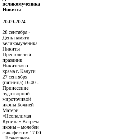
великомученика
Никиты
20-09-2024
28 сентября -
День памяти
великомученика
Никиты
Престольный
праздник
Никитского
храма г. Калуги
27 сентября
(пятница) 16.00 -
Принесение
чудотворной
мироточивой
иконы Божией
Матери
«Неопалимая
Купина» Встреча
иконы – молебен
с акафистом 17.00
- Всенощное...