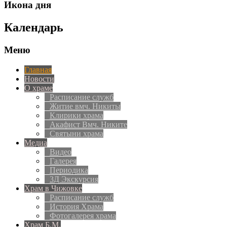
Икона дня
Календарь
Меню
Главная
Новости
О храме
Расписание служб
Житие вмч. Никиты
Клирики храма
Акафист Вмч. Никите
Святыни храма
Медиа
Видео
Галерея
Периодика
3Д Экскурсия
Храм в Чижовке
Расписание служб
История Храма
Фотогалерея храма
Храм Б.М.