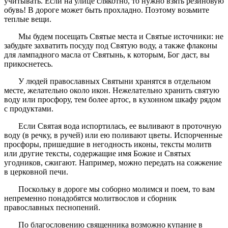
учитывать. Если на улице слякотно, то нужно взять резиновую
обувь! В дороге может быть прохладно. Поэтому возьмите
теплые вещи.
Мы будем посещать Святые места и Святые источники: не
забудьте захватить посуду под Святую воду, а также флаконы
для лампадного масла от Святынь, к которым, Бог даст, вы
прикоснетесь.
У людей православных Святыни хранятся в отдельном
месте, желательно около икон. Нежелательно хранить святую
воду или просфору, тем более артос, в кухонном шкафу рядом
с продуктами.
Если Святая вода испортилась, ее выливают в проточную
воду (в речку, в ручей) или ею поливают цветы. Испорченные
просфоры, пришедшие в негодность иконы, тексты молитв
или другие тексты, содержащие имя Божие и Святых
угодников, сжигают. Например, можно передать на сожжение
в церковной печи.
Поскольку в дороге мы соборно молимся и поем, то вам
непременно понадобятся молитвослов и сборник
православных песнопений.
По благословению священника возможно купание в