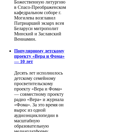
Божественную литургию
в Спасо-Преображенском
кафедральном соборе г.
Могилева возглавил
Патриарший экзарх всея
Беларуси митрополит
Минский и Заславский
Вениамин.
Популярному детскому
проекту «Вера и Фома»
— 10 лет
Десять лет исполнилось
детскому семейному
просветительскому
проекту «Вера и Фома»
— совместному проекту
радио «Вера» и журнала
«Фома». За это время он
вырос из одной
аудиоэнциклопедии в
масштабную
образовательную
медиаплатформу,