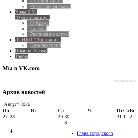
История Храма
Фотогалерея храма
Храм Б.М.
"Целительница"
О Храме
Галерея
Расписание служб
ДПИКЦ "Достояние"
Кинолекторий
Помощь Храму
Требы
Мы в VK.com
www.afisha-irkutsk.ru
Архив новостей
Август
2026
Пн
Вт
Ср
Чт
Пт
Сб
Вс
27
28
29
30
31
1
2
6
4
Глава городского