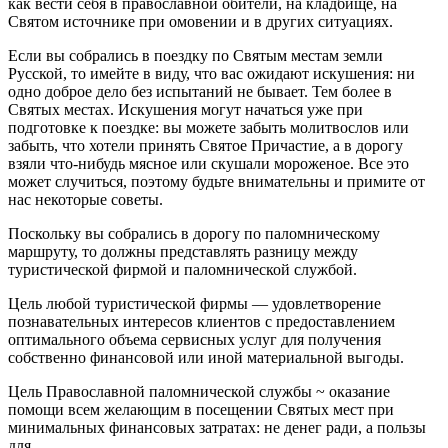
как вести себя в православной обители, на кладбище, на
Святом источнике при омовении и в других ситуациях.
Если вы собрались в поездку по Святым местам земли
Русской, то имейте в виду, что вас ожидают искушения: ни
одно доброе дело без испытаний не бывает. Тем более в
Святых местах. Искушения могут начаться уже при
подготовке к поездке: вы можете забыть молитвослов или
забыть, что хотели принять Святое Причастие, а в дорогу
взяли что-нибудь мясное или скушали мороженое. Все это
может случиться, поэтому будьте внимательны и примите от
нас некоторые советы.
Поскольку вы собрались в дорогу по паломническому
маршруту, то должны представлять разницу между
туристической фирмой и паломнической службой.
Цель любой туристической фирмы — удовлетворение
познавательных интересов клиентов с предоставлением
оптимального объема сервисных услуг для получения
собственно финансовой или иной материальной выгоды.
Цель Православной паломнической службы ~ оказание
помощи всем желающим в посещении Святых мест при
минимальных финансовых затратах: не денег ради, а пользы
для...