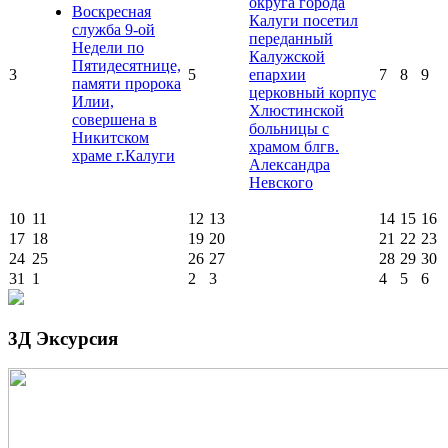
округа города
Воскресная
Калуги посетил
служба 9-ой
переданный
Недели по
Калужской
Пятидесятнице,
3
5
епархии
7
8
9
памяти пророка
церковный корпус
Илии,
Хлюстинской
совершена в
больницы с
Никитском
храмом блгв.
храме г.Калуги
Александра
Невского
10
11
12
13
14
15
16
17
18
19
20
21
22
23
24
25
26
27
28
29
30
31
1
2
3
4
5
6
3Д Эксурсия