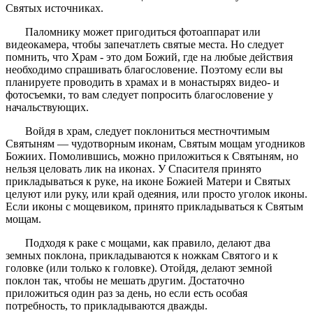
Святых источниках.
Паломнику может пригодиться фотоаппарат или
видеокамера, чтобы запечатлеть святые места. Но следует
помнить, что Храм - это дом Божий, где на любые действия
необходимо спрашивать благословение. Поэтому если вы
планируете проводить в храмах и в монастырях видео- и
фотосъемки, то вам следует попросить благословение у
начальствующих.
Войдя в храм, следует поклониться местночтимым
Святыням — чудотворным иконам, Святым мощам угодников
Божиих. Помолившись, можно приложиться к Святыням, но
нельзя целовать лик на иконах. У Спасителя принято
прикладываться к руке, на иконе Божией Матери и Святых
целуют или руку, или край одеяния, или просто уголок иконы.
Если иконы с мощевиком, принято прикладываться к Святым
мощам.
Подходя к раке с мощами, как правило, делают два
земных поклона, прикладываются к ножкам Святого и к
головке (или только к головке). Отойдя, делают земной
поклон так, чтобы не мешать другим. Достаточно
приложиться один раз за день, но если есть особая
потребность, то прикладываются дважды.