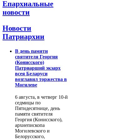
Епархиальные
новости
Новости
Патриархии
В день памяти
святителя Георгия
(Конисского)
Патриарший экзарх
всея Беларуси
возглавил торжества в
Могилеве
6 августа, в четверг 10-й
седмицы по
Пятидесятнице, день
памяти святителя
Георгия (Конисского),
архиепископа
Могилевского и
Белорусского,