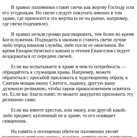
В храмах паломники ставят свечи как жертву Господу или
его угодникам. Но свечи следует покупать именно в том
храме, где приносится эта жертва (а не на рынке, например,
где свечи подешевле).
В храмах нельзя громко разговаривать, тем более во время
Богослужения. Подходить к иконам и ставить свечи лучше
либо перед началом службы, либо после ее окончания. Во
время Евхаристического канона и чтения Евангелия следует
воздержаться от передачи свечей.
Если вы испытываете в храме в чем-то потребность —
обращайтесь к служащим храма. Например, можете
обратиться с просьбой приложить к чудотворному образу, к
Святым мощам икону Святого, ладанку, другую вашу
духовную реликвию, чтобы таким прикосновением освятить
их. Если вас благословят, то можете аккуратно приложить эту
реликвию сами.
Если вы имеете крестик, или икону, или другой какой-
либо предмет, купленный не в храме, то его освящает
священник.
На память о посещении обители паломники увозят
различные святыни: иконы, ладанки, святую воду, лампадное