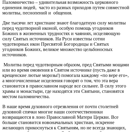
Паломничество – удивительная возможность церковного
единения людей, часто из разных приходов путем совместной
молитвы, песнопений и общения.
Две тысячи лет христиане знают благодатную силу молитвы
перед чудотворной иконой, особую помощь угодников
Божиих в жизненных трудностях и чаяниях, исцеляющую
силу Святых источников. На Руси известны сотни
чудотворных икон Пресвятой Богородицы и Святых
угодников Божиих, великое множество цельбоносных
источников.
Молитва перед чудотворным образом, пред Святыми мощами
или во время омовения в Святом источнике (пусть даже в
крещенские лютые морозы!) помогала каждому «по вере его»,
а многочисленные исцеления говорят о том, что эта вера
становится в православном народе все сильнее. В силу этого
храмы и монастыри, где находятся эти Святыни, становятся
местом паломничества.
В наше время духовного отрезвления от почти столетней
духовной спячки многие наши соотечественники
возвращаются в лоно Православной Матери Церкви. Все
больше становится новоначальных христиан, искренне
желающих прикоснуться к Святыням, но не всегда знающих,