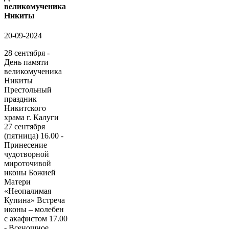
великомученика
Никиты
20-09-2024
28 сентября -
День памяти
великомученика
Никиты
Престольный
праздник
Никитского
храма г. Калуги
27 сентября
(пятница) 16.00 -
Принесение
чудотворной
мироточивой
иконы Божией
Матери
«Неопалимая
Купина» Встреча
иконы – молебен
с акафистом 17.00
- Всенощное...