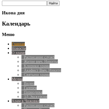
Икона дня
Календарь
Меню
Главная
Новости
О храме
Расписание служб
Житие вмч. Никиты
Клирики храма
Акафист Вмч. Никите
Святыни храма
Медиа
Видео
Галерея
Периодика
3Д Экскурсия
Храм в Чижовке
Расписание служб