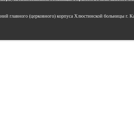
аний главного (церковного) корпуса Хлюстинской больницы г. К