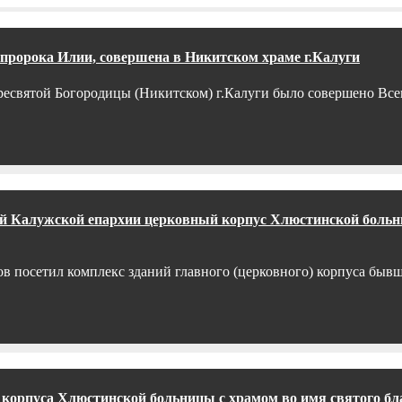
 пророка Илии, совершена в Никитском храме г.Калуги
 Пресвятой Богородицы (Никитском) г.Калуги было совершено Вс
ный Калужской епархии церковный корпус Хлюстинской боль
сов посетил комплекс зданий главного (церковного) корпуса быв
) корпуса Хлюстинской больницы с храмом во имя святого бл