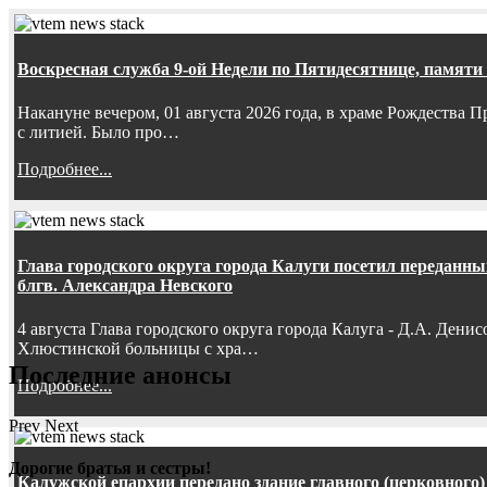
Воскресная служба 9-ой Недели по Пятидесятнице, памяти
Накануне вечером, 01 августа 2026 года, в храме Рождества
с литией. Было про…
Подробнее...
Глава городского округа города Калуги посетил передан
блгв. Александра Невского
4 августа Глава городского округа города Калуга - Д.А. Дени
Хлюстинской больницы с хра…
Последние анонсы
Подробнее...
Prev
Next
Дорогие братья и сестры!
Калужской епархии передано здание главного (церковного