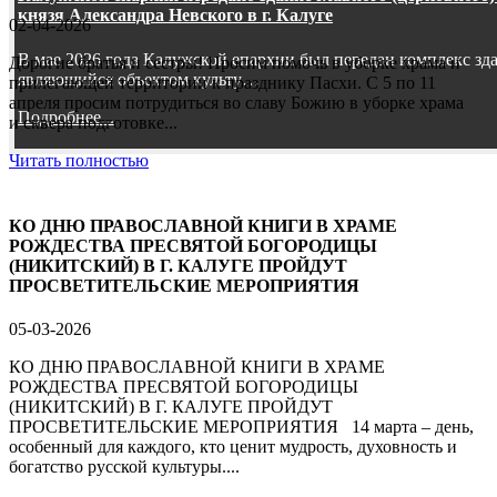
князя Александра Невского в г. Калуге
02-04-2026
В мае 2026 года Калужской епархии был передан комплекс зд
Дорогие братья и сестры! Просим помочь в уборке храма и
являющийся объектом культу…
прилегающей территории к празднику Пасхи. С 5 по 11
апреля просим потрудиться во славу Божию в уборке храма
Подробнее...
и сквера подготовке...
Читать полностью
КО ДНЮ ПРАВОСЛАВНОЙ КНИГИ В ХРАМЕ
РОЖДЕСТВА ПРЕСВЯТОЙ БОГОРОДИЦЫ
(НИКИТСКИЙ) В Г. КАЛУГЕ ПРОЙДУТ
ПРОСВЕТИТЕЛЬСКИЕ МЕРОПРИЯТИЯ
05-03-2026
КО ДНЮ ПРАВОСЛАВНОЙ КНИГИ В ХРАМЕ
РОЖДЕСТВА ПРЕСВЯТОЙ БОГОРОДИЦЫ
(НИКИТСКИЙ) В Г. КАЛУГЕ ПРОЙДУТ
ПРОСВЕТИТЕЛЬСКИЕ МЕРОПРИЯТИЯ 14 марта – день,
особенный для каждого, кто ценит мудрость, духовность и
богатство русской культуры....