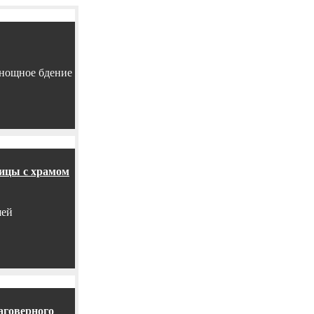
енощное бдение
ницы с храмом
шей
аговерного