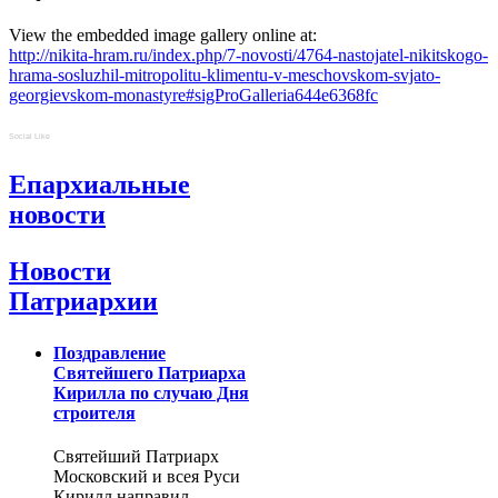
View the embedded image gallery online at:
http://nikita-hram.ru/index.php/7-novosti/4764-nastojatel-nikitskogo-
hrama-sosluzhil-mitropolitu-klimentu-v-meschovskom-svjato-
georgievskom-monastyre#sigProGalleria644e6368fc
Social Like
Епархиальные
новости
Новости
Патриархии
Поздравление
Святейшего Патриарха
Кирилла по случаю Дня
строителя
Святейший Патриарх
Московский и всея Руси
Кирилл направил