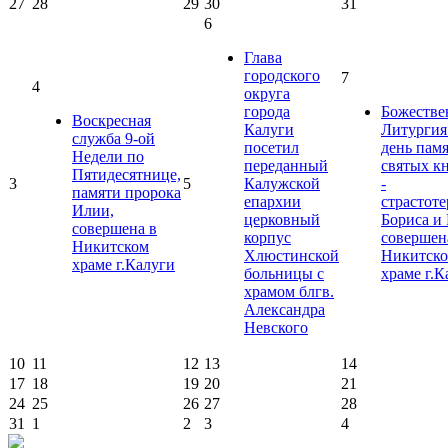
27
28
29
30
31
6
Глава
городского
7
4
округа
города
Божестве
Воскресная
Калуги
Литургия
служба 9-ой
посетил
день пам
Недели по
переданный
святых к
Пятидесятнице,
3
5
Калужской
-
памяти пророка
епархии
страстот
Илии,
церковный
Бориса и 
совершена в
корпус
совершен
Никитском
Хлюстинской
Никитск
храме г.Калуги
больницы с
храме г.К
храмом блгв.
Александра
Невского
10
11
12
13
14
17
18
19
20
21
24
25
26
27
28
31
1
2
3
4