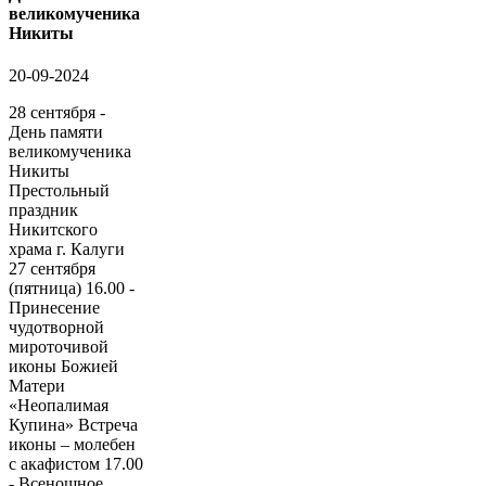
великомученика
Никиты
20-09-2024
28 сентября -
День памяти
великомученика
Никиты
Престольный
праздник
Никитского
храма г. Калуги
27 сентября
(пятница) 16.00 -
Принесение
чудотворной
мироточивой
иконы Божией
Матери
«Неопалимая
Купина» Встреча
иконы – молебен
с акафистом 17.00
- Всенощное...