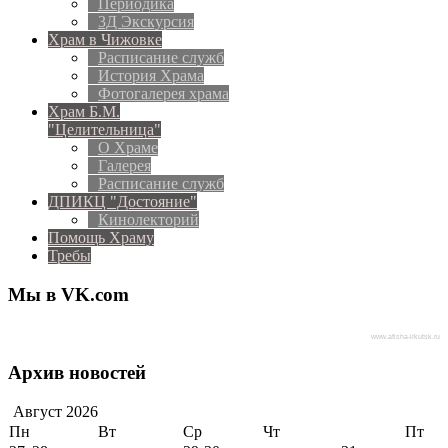
Периодика
3Д Экскурсия
Храм в Чижовке
Расписание служб
История Храма
Фотогалерея храма
Храм Б.М.
"Целительница"
О Храме
Галерея
Расписание служб
ДПИКЦ "Достояние"
Кинолекторий
Помощь Храму
Требы
Мы в VK.com
www.afisha-irkutsk.ru
Архив новостей
Август
2026
Пн
Вт
Ср
Чт
Пт