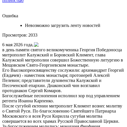
полностью
Ошибка
Невозможно загрузить ленту новостей
Просмотров: 2033
6 мая 2026 года,
в день памяти святого великомученика Георгия Победоносца
митрополит Калужский и Боровский Климент, глава
Калужской митрополии совершил Божественную литургию в
Мещовском Свято-Георгиевском монастыре.
Его Высокопреосвященству сослужили: архимандрит Георгий
(Евдачев) - наместник монастыря; протоиерей Алексей
Пелевин; представители духовенства Калужской и
Песоченской епархии. Диаконский чин возглавил
протодиакон Сергий Комаров.
Богослужебные песнопения исполнил хор под управлением
регента Иоанна Карпенко.
После сугубой ектении митрополит Климент вознес молитву
о Святой Руси. По благословению Святейшего Патриарха
Московского и всея Руси Кирилла сугубая молитва
совершается во всех храмах Русской Православной Церкви.
За богослужением молились: монахиня Феофания,