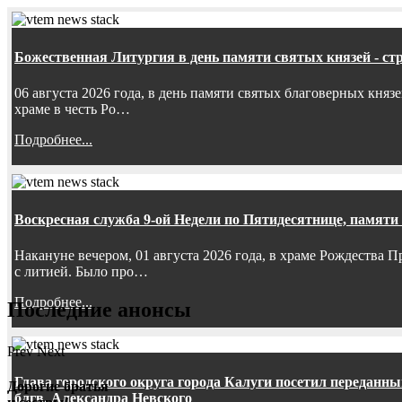
Божественная Литургия в день памяти святых князей - ст
06 августа 2026 года, в день памяти святых благоверных княз
храме в честь Ро…
Подробнее...
Воскресная служба 9-ой Недели по Пятидесятнице, памяти
Накануне вечером, 01 августа 2026 года, в храме Рождества
с литией. Было про…
Подробнее...
Последние анонсы
Prev
Next
Глава городского округа города Калуги посетил передан
Дорогие братья
блгв. Александра Невского