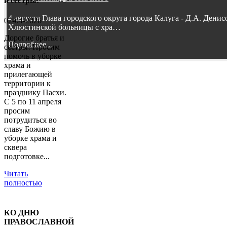
и сестры!
4 августа Глава городского округа города Калуга - Д.А. Дени
02-04-2026
Хлюстинской больницы с хра…
Дорогие братья и
Подробнее...
сестры! Просим
помочь в уборке
храма и
прилегающей
территории к
празднику Пасхи.
С 5 по 11 апреля
просим
потрудиться во
славу Божию в
уборке храма и
сквера
подготовке...
Читать
полностью
КО ДНЮ
ПРАВОСЛАВНОЙ