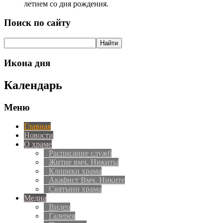
летием со дня рождения.
Поиск по сайту
Икона дня
Календарь
Меню
Главная
Новости
О храме
Расписание служб
Житие вмч. Никиты
Клирики храма
Акафист Вмч. Никите
Святыни храма
Медиа
Видео
Галерея