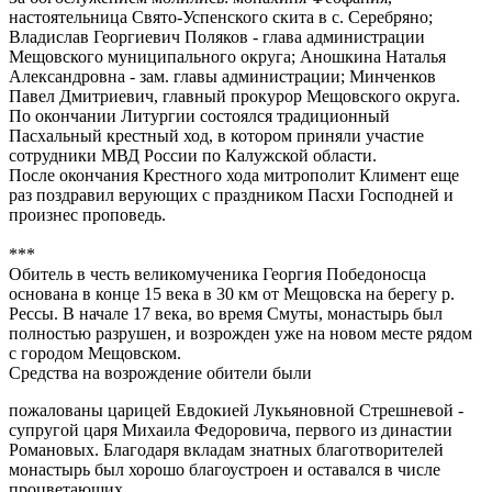
настоятельница Свято-Успенского скита в с. Серебряно;
Владислав Георгиевич Поляков - глава администрации
Мещовского муниципального округа; Аношкина Наталья
Александровна - зам. главы администрации; Минченков
Павел Дмитриевич, главный прокурор Мещовского округа.
По окончании Литургии состоялся традиционный
Пасхальный крестный ход, в котором приняли участие
сотрудники МВД России по Калужской области.
После окончания Крестного хода митрополит Климент еще
раз поздравил верующих с праздником Пасхи Господней и
произнес проповедь.
***
Обитель в честь великомученика Георгия Победоносца
основана в конце 15 века в 30 км от Мещовска на берегу р.
Рессы. В начале 17 века, во время Смуты, монастырь был
полностью разрушен, и возрожден уже на новом месте рядом
с городом Мещовском.
Средства на возрождение обители были
пожалованы царицей Евдокией Лукьяновной Стрешневой -
супругой царя Михаила Федоровича, первого из династии
Романовых. Благодаря вкладам знатных благотворителей
монастырь был хорошо благоустроен и оставался в числе
процветающих.