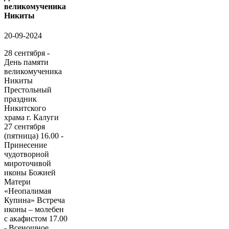
великомученика
Никиты
20-09-2024
28 сентября -
День памяти
великомученика
Никиты
Престольный
праздник
Никитского
храма г. Калуги
27 сентября
(пятница) 16.00 -
Принесение
чудотворной
мироточивой
иконы Божией
Матери
«Неопалимая
Купина» Встреча
иконы – молебен
с акафистом 17.00
- Всенощное...