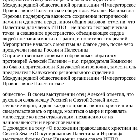
Международной общественной организации «Императорское
Православное Палестинское общество». Наталья Васильевна
Терехова подчеркнула важность сохранения исторической
памяти и единства перед лицом общих вызовов, отметив, что
Палестина для членов ИППО – не просто географическая
точка, а священное пространство, объединяющее сердца
людей вне зависимости от границ и политических реалий.
Мероприятие началось с молитвы на благое дело, после чего
прозвучали гимны России и Палестины.
С приветственным словом к собравшимся обратился
протоиерей Алексей Пелевин – и.о. председателя Комиссии
по благотворительности Калужской митрополии, заместитель
председателя Калужского регионального отделения
Международной общественной организации «Императорское
Православное Палестинское
общество». В своем выступлении отец Алексей отметил, что
духовная связь между Россией и Святой Землей имеет
глубокие корни, и долг каждого православного христианина –
свидетельствовать о правде, молиться о мире и проявлять
милосердие ко всем страждущим, независимо от их
национальности и вероисповедания.
С докладом на тему «О положении православных христиан на
Святой Земле (Оккупированная Палестина и Израиль)»
выступил Фомин Олег Иванович, член совета ИППО,