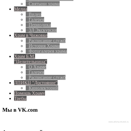
Святыни храма
Медиа
Видео
Галерея
Периодика
3Д Экскурсия
Храм в Чижовке
Расписание служб
История Храма
Фотогалерея храма
Храм Б.М.
"Целительница"
О Храме
Галерея
Расписание служб
ДПИКЦ "Достояние"
Кинолекторий
Помощь Храму
Требы
Мы в VK.com
www.afisha-irkutsk.ru