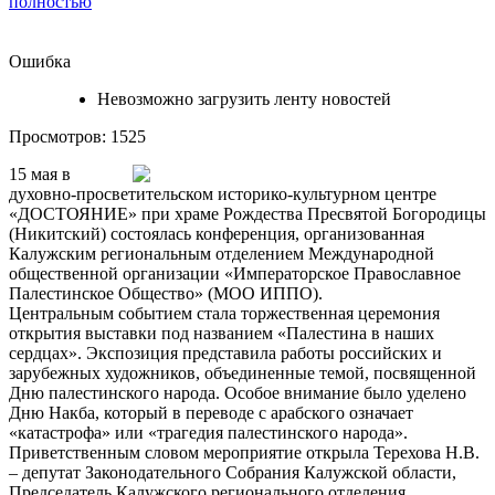
полностью
Ошибка
Невозможно загрузить ленту новостей
Просмотров: 1525
15 мая в
духовно-просветительском историко-культурном центре
«ДОСТОЯНИЕ» при храме Рождества Пресвятой Богородицы
(Никитский) состоялась конференция, организованная
Калужским региональным отделением Международной
общественной организации «Императорское Православное
Палестинское Общество» (МОО ИППО).
Центральным событием стала торжественная церемония
открытия выставки под названием «Палестина в наших
сердцах». Экспозиция представила работы российских и
зарубежных художников, объединенные темой, посвященной
Дню палестинского народа. Особое внимание было уделено
Дню Накба, который в переводе с арабского означает
«катастрофа» или «трагедия палестинского народа».
Приветственным словом мероприятие открыла Терехова Н.В.
– депутат Законодательного Собрания Калужской области,
Председатель Калужского регионального отделения