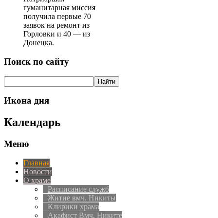
гуманитарная миссия
получила первые 70
заявок на ремонт из
Горловки и 40 — из
Донецка.
Поиск по сайту
Икона дня
Календарь
Меню
Главная
Новости
О храме
Расписание служб
Житие вмч. Никиты
Клирики храма
Акафист Вмч. Никите