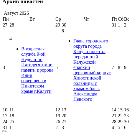
Архив новостей
Август
2026
Пн
Вт
Ср
Чт
Пт
Сб
Вс
27
28
29
30
31
1
2
6
4
Глава городского
округа города
Воскресная
Калуги посетил
служба 9-ой
переданный
Недели по
Калужской
Пятидесятнице,
3
5
епархии
7
8
9
памяти пророка
церковный корпус
Илии,
Хлюстинской
совершена в
больницы с
Никитском
храмом блгв.
храме г.Калуги
Александра
Невского
10
11
12
13
14
15
16
17
18
19
20
21
22
23
24
25
26
27
28
29
30
31
1
2
3
4
5
6