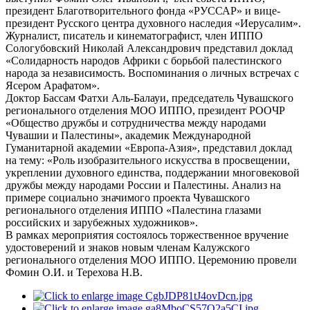
президент Благотворительного фонда «РУССАР» и вице-
президент Русского центра духовного наследия «Иерусалим».
Журналист, писатель и кинематографист, член ИППО
Сологубовский Николай Александрович представил доклад
«Солидарность народов Африки с борьбой палестинского
народа за независимость. Воспоминания о личных встречах с
Ясером Арафатом».
Доктор Бассам Фатхи Аль-Балауи, председатель Чувашского
регионального отделения МОО ИППО, президент РООЧР
«Общество дружбы и сотрудничества между народами
Чувашии и Палестины», академик Международной
Гуманитарной академии «Европа-Азия», представил доклад
на тему: «Роль изобразительного искусства в просвещении,
укреплении духовного единства, поддержании многовековой
дружбы между народами России и Палестины. Анализ на
примере социально значимого проекта Чувашского
регионального отделения ИППО «Палестина глазами
российских и зарубежных художников».
В рамках мероприятия состоялось торжественное вручение
удостоверений и знаков новым членам Калужского
регионального отделения МОО ИППО. Церемонию провели
Фомин О.И. и Терехова Н.В.