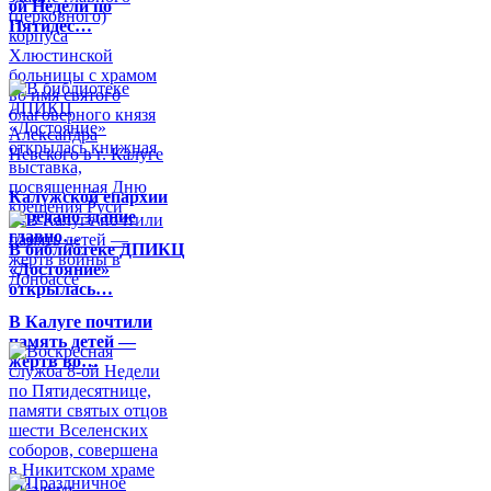
ой Недели по
Пятидес…
Калужской епархии
передано здание
главно…
В библиотеке ДПИКЦ
«Достояние»
открылась…
В Калуге почтили
память детей —
жертв во…