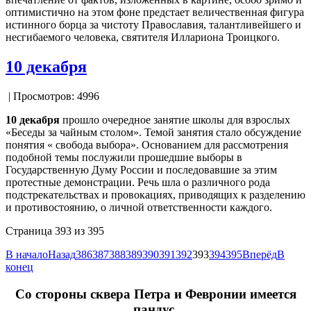
оптимистично на этом фоне предстает величественная фигура
истинного борца за чистоту Православия, талантливейшего и
несгибаемого человека, святителя Иллариона Троицкого.
10 декабря
| Просмотров: 4996
10 декабря
прошло очередное занятие школы для взрослых
«Беседы за чайным столом». Темой занятия стало обсуждение
понятия « свобода выбора». Основанием для рассмотрения
подобной темы послужили прошедшие выборы в
Государственную Думу России и последовавшие за этим
протестные демонстрации. Речь шла о различного рода
подстрекательствах и провокациях, приводящих к разделению
и противостоянию, о личной ответственности каждого.
Страница 393 из 395
В начало
Назад
386
387
388
389
390
391
392
393
394
395
Вперёд
В
конец
Cо стороны сквера Петра и Февронии имеется
пандус.