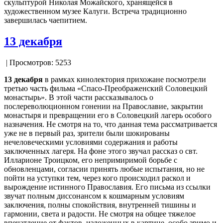
скульптурой Николая Можайского, хранящейся в
художественном музее Калуги. Встреча традиционно
завершилась чаепитием.
13 декабря
| Просмотров: 5253
13 декабря
в рамках кинолектория прихожане посмотрели
третью часть фильма «Спасо-Преображенский Соловецкий
монастырь». В этой части рассказывалось о
послереволюционном гонении на Православие, закрытии
монастыря и превращении его в Соловецкий лагерь особого
назначения. Не смотря на то, что данная тема рассматривается
уже не в первый раз, зрители были шокированы
нечеловеческими условиями содержания и работы
заключенных лагеря. На фоне этого звучал рассказ о свт.
Илларионе Троицком, его непримиримой борьбе с
обновленцами, согласии принять любые испытания, но не
пойти на уступки тем, через кого происходил раскол и
вырождение истинного Православия. Его письма из ссылки
звучат полным диссонансом к кошмарным условиям
заключения, полны спокойствия, внутренней тишины и
гармонии, света и радости. Не смотря на общее тяжелое
впечатление от фактов, изложенных в картине, особо зримо и