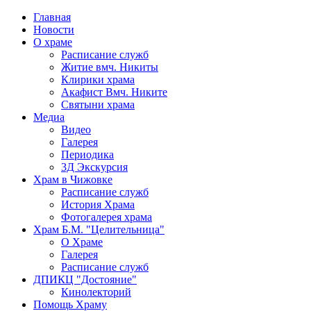
Главная
Новости
О храме
Расписание служб
Житие вмч. Никиты
Клирики храма
Акафист Вмч. Никите
Святыни храма
Медиа
Видео
Галерея
Периодика
3Д Экскурсия
Храм в Чижовке
Расписание служб
История Храма
Фотогалерея храма
Храм Б.М. "Целительница"
О Храме
Галерея
Расписание служб
ДПИКЦ "Достояние"
Кинолекторий
Помощь Храму