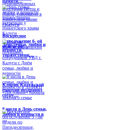
памяти…
Воскресное
богослужение 6- ой
День семьи, любви и
недели по …
верности
торжественн…
Клирик Калужской
епархии поздравил
сотру…
8 июля в День семьи,
любви и верности в
…