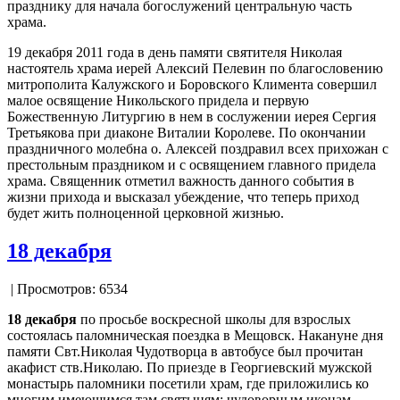
празднику для начала богослужений центральную часть
храма.
19 декабря 2011 года в день памяти святителя Николая
настоятель храма иерей Алексий Пелевин по благословению
митрополита Калужского и Боровского Климента совершил
малое освящение Никольского придела и первую
Божественную Литургию в нем в сослужении иерея Сергия
Третьякова при диаконе Виталии Королеве. По окончании
праздничного молебна о. Алексей поздравил всех прихожан с
престольным праздником и с освящением главного придела
храма. Священник отметил важность данного события в
жизни прихода и высказал убеждение, что теперь приход
будет жить полноценной церковной жизнью.
18 декабря
| Просмотров: 6534
18 декабря
по просьбе воскресной школы для взрослых
состоялась паломническая поездка в Мещовск. Накануне дня
памяти Свт.Николая Чудотворца в автобусе был прочитан
акафист ств.Николаю. По приезде в Георгиевский мужской
монастырь паломники посетили храм, где приложились ко
многим имеющимся там святыням: чудоворным иконам