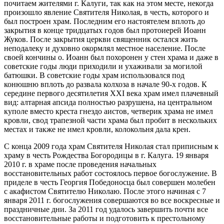
почитаем жителями г. Калуги, так как на этом месте, некогда
произошло явление Святителя Николая, в честь, которого и
был построен храм. Последним его настоятелем вплоть до
закрытия в конце тридцатых годов был протоиерей Иоанн
Жуков. После закрытия церкви священник остался жить
неподалеку и духовно окормлял местное население. После
своей кончины о. Иоанн был похоронен у стен храма и даже в
советские годы люди приходили и ухаживали за могилой
батюшки. В советские годы храм использовался под
конюшню вплоть до развала колхоза в начале 90-х годов. К
середине первого десятилетия XXI века храм имел плачевный
вид: алтарная апсида полностью разрушена, на центральном
куполе вместо креста гнездо аистов, четверик храма не имел
кровли, свод трапезной части храма был пробит в нескольких
местах и также не имел кровли, колокольня дала крен.
С конца 2009 года храм Святителя Николая стал приписным к
храму в честь Рождества Богородицы в г. Калуга. 19 января
2010 г. в храме после проведения начальных
восстановительных работ состоялось первое богослужение. В
приделе в честь Георгия Победоносца был совершен молебен
с акафистом Святителю Николаю. После этого начиная с 7
января 2011 г. богослужения совершаются во все воскресные и
праздничные дни. За 2011 год удалось завершить почти все
восстановительные работы и подготовить к престольному