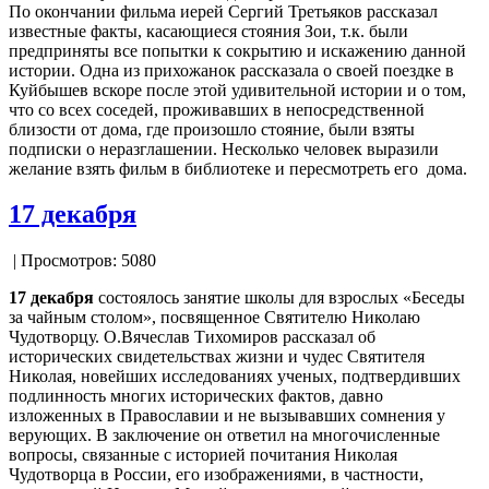
По окончании фильма иерей Сергий Третьяков рассказал
известные факты, касающиеся стояния Зои, т.к. были
предприняты все попытки к сокрытию и искажению данной
истории. Одна из прихожанок рассказала о своей поездке в
Куйбышев вскоре после этой удивительной истории и о том,
что со всех соседей, проживавших в непосредственной
близости от дома, где произошло стояние, были взяты
подписки о неразглашении. Несколько человек выразили
желание взять фильм в библиотеке и пересмотреть его дома.
17 декабря
| Просмотров: 5080
17 декабря
состоялось занятие школы для взрослых «Беседы
за чайным столом», посвященное Святителю Николаю
Чудотворцу. О.Вячеслав Тихомиров рассказал об
исторических свидетельствах жизни и чудес Святителя
Николая, новейших исследованиях ученых, подтвердивших
подлинность многих исторических фактов, давно
изложенных в Православии и не вызывавших сомнения у
верующих. В заключение он ответил на многочисленные
вопросы, связанные с историей почитания Николая
Чудотворца в России, его изображениями, в частности,