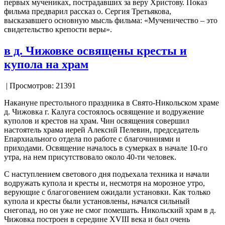
первых мучениках, пострадавших за веру Христову. Показ
фильма предварил рассказ о. Сергия Третьякова,
высказавшего основную мысль фильма: «Мученичество – это
свидетельство крепости веры».
в д. Чижовке освящены кресты и
купола на храм
| Просмотров: 21391
Накануне престольного праздника в Свято-Никольском храме
д. Чижовка г. Калуга состоялось освящение и водружение
куполов и крестов на храм. Чин освящения совершил
настоятель храма иерей Алексий Пелевин, председатель
Епархиального отдела по работе с благочиниями и
приходами. Освящение началось в сумерках в начале 10-го
утра, на нем присутствовало около 40-ти человек.
С наступлением светового дня подъехала техника и начали
водружать купола и кресты и, несмотря на морозное утро,
верующие с благоговением ожидали установки. Как только
купола и кресты были установлены, начался сильный
снегопад, но он уже не смог помешать. Никольский храм в д.
Чижовка построен в середине XVIII века и был очень