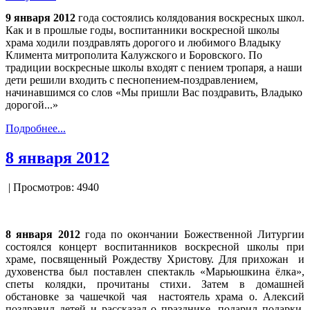
9 января 2012
года состоялись колядования воскресных школ.
Как и в прошлые годы, воспитанники воскресной школы
храма ходили поздравлять дорогого и любимого Владыку
Климента митрополита Калужского и Боровского. По
традиции воскресные школы входят с пением тропаря, а наши
дети решили входить с песнопением-поздравлением,
начинавшимся со слов «Мы пришли Вас поздравить, Владыко
дорогой...»
Подробнее...
8 января 2012
| Просмотров: 4940
8 января 2012
года по окончании Божественной Литургии
состоялся концерт воспитанников воскресной школы при
храме, посвященный Рождеству Христову. Для прихожан и
духовенства был поставлен спектакль «Марьюшкина ёлка»,
спеты колядки, прочитаны стихи. Затем в домашней
обстановке за чашечкой чая настоятель храма о. Алексий
поздравил детей и рассказал о празднике, подарил подарки.