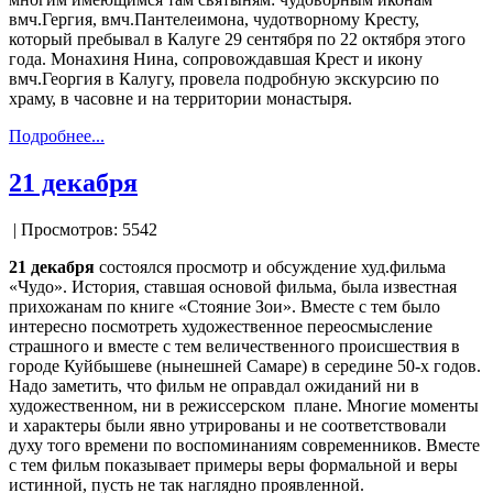
вмч.Гергия, вмч.Пантелеимона, чудотворному Кресту,
который пребывал в Калуге 29 сентября по 22 октября этого
года. Монахиня Нина, сопровождавшая Крест и икону
вмч.Георгия в Калугу, провела подробную экскурсию по
храму, в часовне и на территории монастыря.
Подробнее...
21 декабря
| Просмотров: 5542
21 декабря
состоялся просмотр и обсуждение худ.фильма
«Чудо». История, ставшая основой фильма, была известная
прихожанам по книге «Стояние Зои». Вместе с тем было
интересно посмотреть художественное переосмысление
страшного и вместе с тем величественного происшествия в
городе Куйбышеве (нынешней Самаре) в середине 50-х годов.
Надо заметить, что фильм не оправдал ожиданий ни в
художественном, ни в режиссерском плане. Многие моменты
и характеры были явно утрированы и не соответствовали
духу того времени по воспоминаниям современников. Вместе
с тем фильм показывает примеры веры формальной и веры
истинной, пусть не так наглядно проявленной.