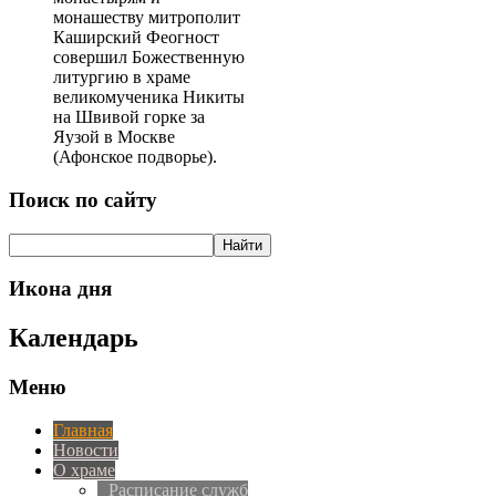
монашеству митрополит
Каширский Феогност
совершил Божественную
литургию в храме
великомученика Никиты
на Швивой горке за
Яузой в Москве
(Афонское подворье).
Поиск по сайту
Икона дня
Календарь
Меню
Главная
Новости
О храме
Расписание служб