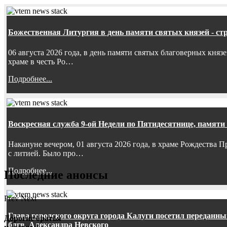
Божественная Литургия в день памяти святых князей - ст
06 августа 2026 года, в день памяти святых благоверных княз
храме в честь Ро…
Подробнее...
Воскресная служба 9-ой Недели по Пятидесятнице, памяти
Накануне вечером, 01 августа 2026 года, в храме Рождества
с литией. Было про…
Подробнее...
Последние анонсы
Prev
Next
Глава городского округа города Калуги посетил передан
Дорогие братья
блгв. Александра Невского