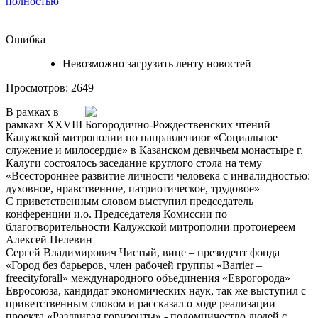
полностью
Ошибка
Невозможно загрузить ленту новостей
Просмотров: 2649
В рамках в
рамкахr XXVIII Богородично-Рождественских чтений
Калужской митрополии по направлениюr «Социальное
служение и милосердие» в Казанском девичьем монастыре г.
Калуги состоялось заседание круглого стола на тему
«Всестороннее развитие личности человека с инвалидностью:
духовное, нравственное, патриотическое, трудовое»
С приветственным словом выступил председатель
конференции и.о. Председателя Комиссии по
благотворительности Калужской митрополии протоиереем
Алексей Пелевин
Сергей Владимирович Чистый, вице – президент фонда
«Город без барьеров, член рабочей группы «Barrier –
freecityforall» международного объединения «Еврогорода»
Евросоюза, кандидат экономических наук, так же выступил с
приветственным словом и рассказал о ходе реализации
проекта «Раздвигая горизонты» - поломничество людей с