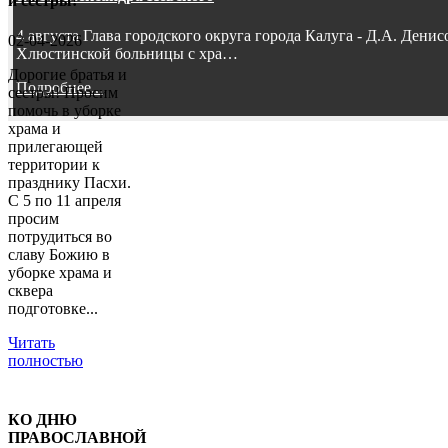
и сестры!
4 августа Глава городского округа города Калуга - Д.А. Дени
02-04-2026
Хлюстинской больницы с хра…
Дорогие братья и
Подробнее...
сестры! Просим
помочь в уборке
храма и
прилегающей
территории к
празднику Пасхи.
С 5 по 11 апреля
просим
потрудиться во
славу Божию в
уборке храма и
сквера
подготовке...
Читать
полностью
КО ДНЮ
ПРАВОСЛАВНОЙ