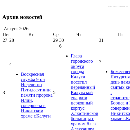
www.afisha-irkutsk.ru
Архив новостей
Август
2026
Пн
Вт
Ср
Чт
Пт
27
28
29
30
31
6
Глава
городского
7
4
округа
города
Божестве
Воскресная
Калуги
Литургия
служба 9-ой
посетил
день пам
Недели по
переданный
святых к
Пятидесятнице,
3
5
Калужской
-
памяти пророка
епархии
страстот
Илии,
церковный
Бориса и 
совершена в
корпус
совершен
Никитском
Хлюстинской
Никитск
храме г.Калуги
больницы с
храме г.К
храмом блгв.
Александра