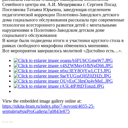
Семейного центра им. А.И. Мещерякова г. Сергиев Посад
Поселянова Татьяна Юрьевна, заведующая отделением
педагогической коррекции Полотняно-Заводского детского
дома социального обслуживания рассказала про современные
технологии всестороннего развития детей с ментальными
нарушениями в Полотняно-Заводском детском доме
социального обслуживания
В конце были подведены итоги и участники круглого стола в
рамках свободного микрофона обменялись мнениями.
Все мероприятия завершилось молитвой «Достойно есть…».
View the embedded image gallery online at:
https://nikita-hram.ru/index.php/7-novosti/4655-25-
sentjabrja#sigProGalleria7a0843e875
Social Like