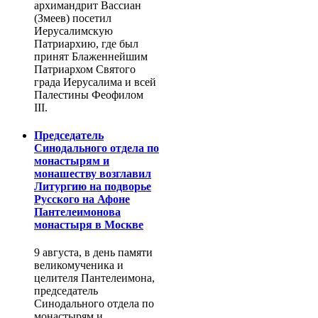
архимандрит Вассиан
(Змеев) посетил
Иерусалимскую
Патриархию, где был
принят Блаженнейшим
Патриархом Святого
града Иерусалима и всей
Палестины Феофилом
III.
Председатель
Синодального отдела по
монастырям и
монашеству возглавил
Литургию на подворье
Русского на Афоне
Пантелеимонова
монастыря в Москве
9 августа, в день памяти
великомученика и
целителя Пантелеимона,
председатель
Синодального отдела по
монастырям и