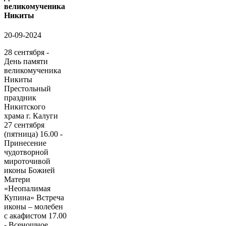
великомученика
Никиты
20-09-2024
28 сентября -
День памяти
великомученика
Никиты
Престольный
праздник
Никитского
храма г. Калуги
27 сентября
(пятница) 16.00 -
Принесение
чудотворной
мироточивой
иконы Божией
Матери
«Неопалимая
Купина» Встреча
иконы – молебен
с акафистом 17.00
- Всенощное...