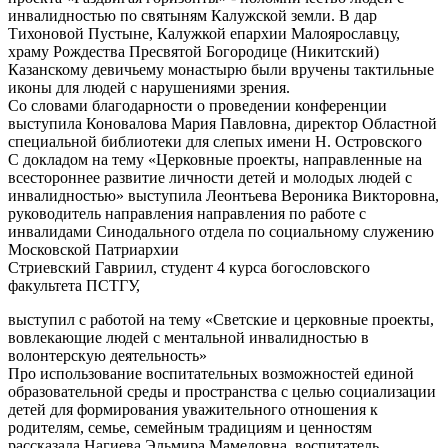
инвалидностью по святыням Калужской земли. В дар
Тихоновой Пустыне, Калужкой епархии Малоярославцу,
храму Рождества Пресвятой Богородице (Никитский)
Казанскому девичьему монастырю были вручены тактильные
иконы для людей с нарушениями зрения.
Со словами благодарности о проведении конференции
выступила Коновалова Мария Павловна, директор Областной
специальной библиотеки для слепых имени Н. Островского
С докладом на тему «Церковные проекты, направленные на
всестороннее развитие личности детей и молодых людей с
инвалидностью» выступила Леонтьева Вероника Викторовна,
руководитель направления направления по работе с
инвалидами Синодального отдела по социальному служению
Московской Патриархии
Стриевский Гавриил, студент 4 курса богословского
факультета ПСТГУ,
выступил с работой на тему «Светские и церковные проекты,
вовлекающие людей с ментальной инвалидностью в
волонтерскую деятельность»
Про использование воспитательных возможностей единой
образовательной среды и пространства с целью социализации
детей для формирования уважительного отношения к
родителям, семье, семейным традициям и ценностям
рассказала Нагиева Эльмира Мамедовна, воспитатель