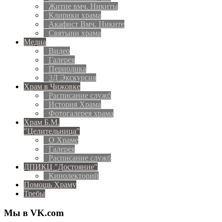
Житие вмч. Никиты
Клирики храма
Акафист Вмч. Никите
Святыни храма
Медиа
Видео
Галерея
Периодика
3Д Экскурсия
Храм в Чижовке
Расписание служб
История Храма
Фотогалерея храма
Храм Б.М.
"Целительница"
О Храме
Галерея
Расписание служб
ДПИКЦ "Достояние"
Кинолекторий
Помощь Храму
Требы
Мы в VK.com