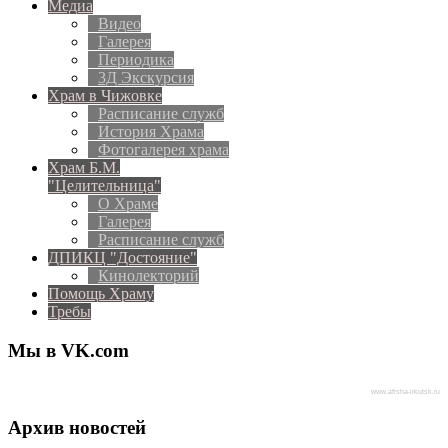
Медиа
Видео
Галерея
Периодика
3Д Экскурсия
Храм в Чижовке
Расписание служб
История Храма
Фотогалерея храма
Храм Б.М.
"Целительница"
О Храме
Галерея
Расписание служб
ДПИКЦ "Достояние"
Кинолекторий
Помощь Храму
Требы
Мы в VK.com
www.afisha-irkutsk.ru
Архив новостей