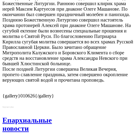
Божественные Литургии. Раннюю совершил клирик храма
иерей Максим Картуесов при диаконе Олеге Машанове. По
окончании был совершен праздничный молебен и панихида.
Позднюю Божественную Литургию совершил настоятель
храма протоиерей Алексей при диаконе Олеге Машанове. На
сугубой ектение были вознесены специальные прошения и
молитва о Святой Руси. По благословению Патриарха
Кирилла сугубая молитва совершается во всех храмах Русской
Православной Церкви. Было зачитано обращение
Митрополита Калужского и Боровского Климента о сборе
средств на восстановление храма Александра Невского при
бывшей Хлюстинской больнице.
После поздней Литургии совершена Великая Вечерня,
пропето славление праздника, затем совершено окропление
верующих святой водой и прочитана проповедь.
{gallery}010626{/gallery}
Social Like
Епархиальные
новости