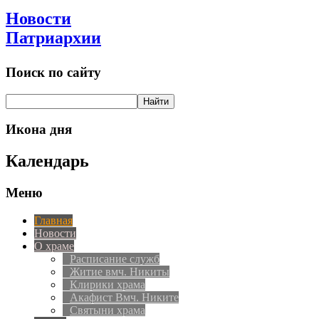
Новости
Патриархии
Поиск по сайту
Икона дня
Календарь
Меню
Главная
Новости
О храме
Расписание служб
Житие вмч. Никиты
Клирики храма
Акафист Вмч. Никите
Святыни храма