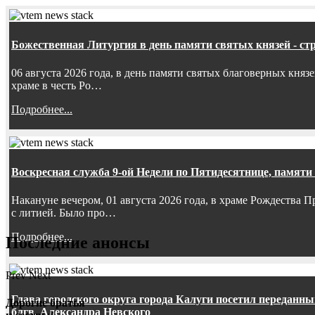
Божественная Литургия в день памяти святых князей - ст
06 августа 2026 года, в день памяти святых благоверных княз
храме в честь Ро…
Подробнее...
Воскресная служба 9-ой Недели по Пятидесятнице, памяти
Накануне вечером, 01 августа 2026 года, в храме Рождества
с литией. Было про…
Подробнее...
Последние анонсы
Prev
Next
Глава городского округа города Калуги посетил передан
Дорогие братья
блгв. Александра Невского