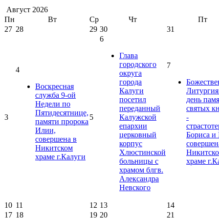
Август
2026
Пн
Вт
Ср
Чт
Пт
27
28
29
30
31
6
Глава
городского
7
4
округа
города
Божестве
Воскресная
Калуги
Литургия
служба 9-ой
посетил
день пам
Недели по
переданный
святых к
Пятидесятнице,
3
5
Калужской
-
памяти пророка
епархии
страстот
Илии,
церковный
Бориса и 
совершена в
корпус
совершен
Никитском
Хлюстинской
Никитск
храме г.Калуги
больницы с
храме г.К
храмом блгв.
Александра
Невского
10
11
12
13
14
17
18
19
20
21