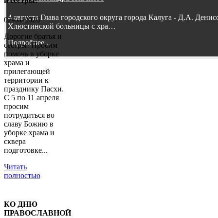
и сестры!
4 августа Глава городского округа города Калуга - Д.А. Дени
02-04-2026
Хлюстинской больницы с хра…
Дорогие братья и
Подробнее...
сестры! Просим
помочь в уборке
храма и
прилегающей
территории к
празднику Пасхи.
С 5 по 11 апреля
просим
потрудиться во
славу Божию в
уборке храма и
сквера
подготовке...
Читать
полностью
КО ДНЮ
ПРАВОСЛАВНОЙ