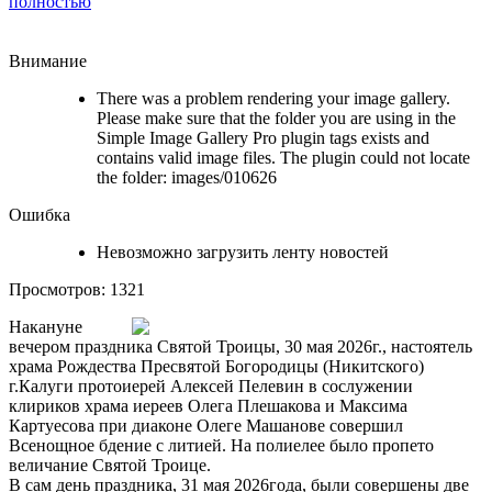
полностью
Внимание
There was a problem rendering your image gallery.
Please make sure that the folder you are using in the
Simple Image Gallery Pro plugin tags exists and
contains valid image files. The plugin could not locate
the folder: images/010626
Ошибка
Невозможно загрузить ленту новостей
Просмотров: 1321
Накануне
вечером праздника Святой Троицы, 30 мая 2026г., настоятель
храма Рождества Пресвятой Богородицы (Никитского)
г.Калуги протоиерей Алексей Пелевин в сослужении
клириков храма иереев Олега Плешакова и Максима
Картуесова при диаконе Олеге Машанове совершил
Всенощное бдение с литией. На полиелее было пропето
величание Святой Троице.
В сам день праздника, 31 мая 2026года, были совершены две