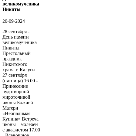
великомученика
Никиты
20-09-2024
28 сентября -
День памяти
великомученика
Никиты
Престольный
праздник
Никитского
храма г. Калуги
27 сентября
(пятница) 16.00 -
Принесение
чудотворной
мироточивой
иконы Божией
Матери
«Неопалимая
Купина» Встреча
иконы – молебен
с акафистом 17.00
- Всенощное...