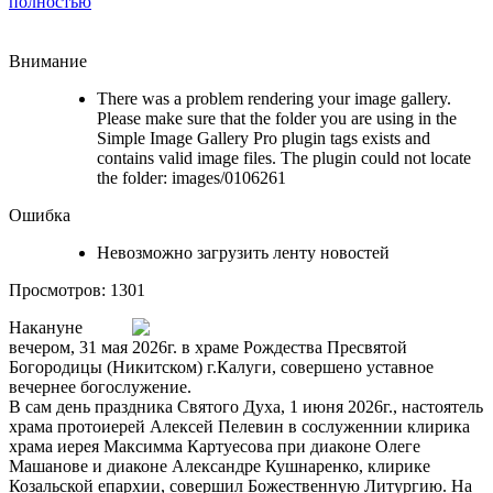
полностью
Внимание
There was a problem rendering your image gallery.
Please make sure that the folder you are using in the
Simple Image Gallery Pro plugin tags exists and
contains valid image files. The plugin could not locate
the folder: images/0106261
Ошибка
Невозможно загрузить ленту новостей
Просмотров: 1301
Накануне
вечером, 31 мая 2026г. в храме Рождества Пресвятой
Богородицы (Никитском) г.Калуги, совершено уставное
вечернее богослужение.
В сам день праздника Святого Духа, 1 июня 2026г., настоятель
храма протоиерей Алексей Пелевин в сослуженнии клирика
храма иерея Максимма Картуесова при диаконе Олеге
Машанове и диаконе Александре Кушнаренко, клирике
Козальской епархии, совершил Божественную Литургию. На