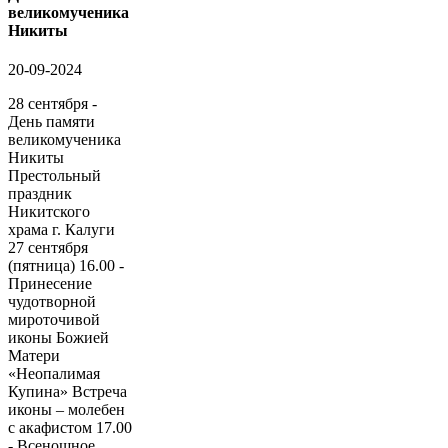
великомученика
Никиты
20-09-2024
28 сентября -
День памяти
великомученика
Никиты
Престольный
праздник
Никитского
храма г. Калуги
27 сентября
(пятница) 16.00 -
Принесение
чудотворной
мироточивой
иконы Божией
Матери
«Неопалимая
Купина» Встреча
иконы – молебен
с акафистом 17.00
- Всенощное...