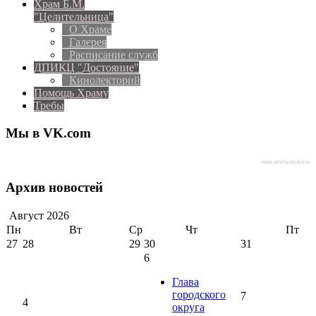
Храм Б.М.
"Целительница"
О Храме
Галерея
Расписание служб
ДПИКЦ "Достояние"
Кинолекторий
Помощь Храму
Требы
Мы в VK.com
www.afisha-irkutsk.ru
Архив новостей
Август
2026
Пн
Вт
Ср
Чт
Пт
27
28
29
30
31
6
Глава
городского
7
4
округа