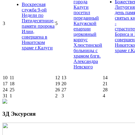
города
Божестве
Воскресная
Калуги
Литургия
служба 9-ой
посетил
день пам
Недели по
переданный
святых к
Пятидесятнице,
3
5
Калужской
-
памяти пророка
епархии
страстот
Илии,
церковный
Бориса и 
совершена в
корпус
совершен
Никитском
Хлюстинской
Никитск
храме г.Калуги
больницы с
храме г.К
храмом блгв.
Александра
Невского
10
11
12
13
14
17
18
19
20
21
24
25
26
27
28
31
1
2
3
4
3Д Эксурсия