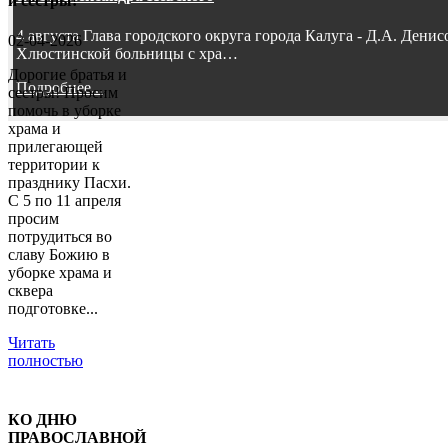
и сестры!
4 августа Глава городского округа города Калуга - Д.А. Дени
02-04-2026
Хлюстинской больницы с хра…
Дорогие братья и
Подробнее...
сестры! Просим
помочь в уборке
храма и
прилегающей
территории к
празднику Пасхи.
С 5 по 11 апреля
просим
потрудиться во
славу Божию в
уборке храма и
сквера
подготовке...
Читать
полностью
КО ДНЮ
ПРАВОСЛАВНОЙ