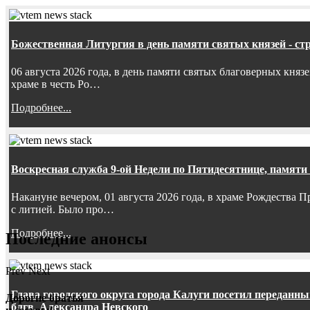
Божественная Литургия в день памяти святых князей - ст
06 августа 2026 года, в день памяти святых благоверных княз
храме в честь Ро…
Подробнее...
Воскресная служба 9-ой Недели по Пятидесятнице, памяти
Накануне вечером, 01 августа 2026 года, в храме Рождества
с литией. Было про…
Подробнее...
Последние анонсы
Prev
Next
Глава городского округа города Калуги посетил передан
Дорогие братья
блгв. Александра Невского