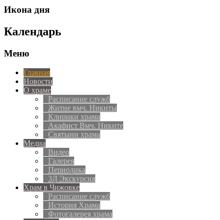
Икона дня
Календарь
Меню
Главная
Новости
О храме
Расписание служб
Житие вмч. Никиты
Клирики храма
Акафист Вмч. Никите
Святыни храма
Медиа
Видео
Галерея
Периодика
3Д Экскурсия
Храм в Чижовке
Расписание служб
История Храма
Фотогалерея храма