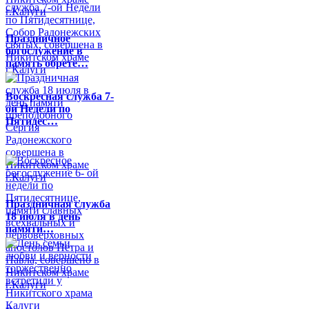
Праздничное
богослужение в
память обрете…
Воскресная служба 7-
ой Недели по
Пятидес…
Праздничная служба
18 июля в день
памяти…