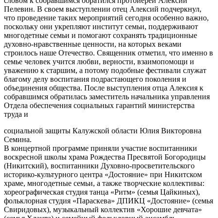
словом к собравшимся обратился протоиерей Алексий
Пелевин. В своем выступлении отец Алексий подчеркнул,
что проведение таких мероприятий сегодня особенно важно,
поскольку они укрепляют институт семьи, поддерживают
многодетные семьи и помогают сохранять традиционные
духовно-нравственные ценности, на которых веками
строилось наше Отечество. Священник отметил, что именно в
семье человек учится любви, верности, взаимопомощи и
уважению к старшим, а потому подобные фестивали служат
благому делу воспитания подрастающего поколения и
объединения общества. После выступления отца Алексия к
собравшимся обратилась заместитель начальника управления
Отдела обеспечения социальных гарантий министерства
труда и
социальной защиты Калужской области Юлия Викторовна
Семина.
В концертной программе приняли участие воспитанники
воскресной школы храма Рождества Пресвятой Богородицы
(Никитский), воспитанники Духовно-просветительского
историко-культурного центра «Достояние» при Никитском
храме, многодетные семьи, а также творческие коллективы:
хореографическая студия танца «Ритм» (семья Цайкиных),
фольклорная студия «Параскева» ДПИКЦ «Достояние» (семья
Свиридовых), музыкальный коллектив «Хорошие девчата»