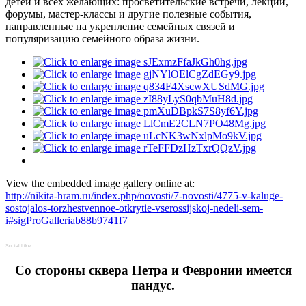
детей и всех желающих: просветительские встречи, лекции,
форумы, мастер-классы и другие полезные события,
направленные на укрепление семейных связей и
популяризацию семейного образа жизни.
View the embedded image gallery online at:
http://nikita-hram.ru/index.php/novosti/7-novosti/4775-v-kaluge-
sostojalos-torzhestvennoe-otkrytie-vserossijskoj-nedeli-sem-
i#sigProGalleriab88b9741f7
Social Like
Cо стороны сквера Петра и Февронии имеется
пандус.