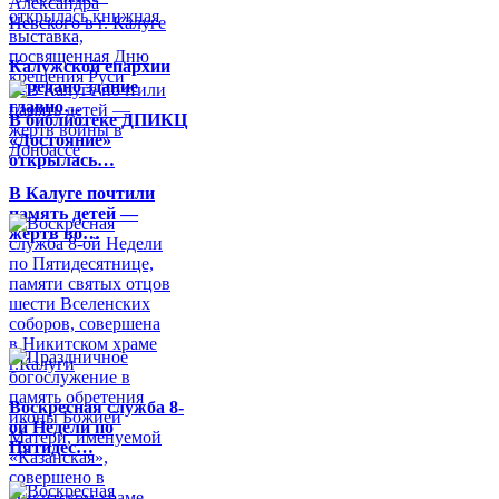
Калужской епархии
передано здание
главно…
В библиотеке ДПИКЦ
«Достояние»
открылась…
В Калуге почтили
память детей —
жертв во…
Воскресная служба 8-
ой Недели по
Пятидес…