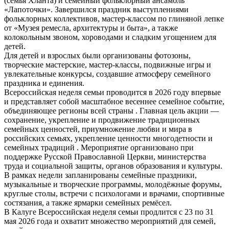
(семья Хланта) и семейный фольклорный ансамбль
«Лапоточки». Завершился праздник выступлениями
фольклорных коллективов, мастер-классом по глиняной лепке
от «Музея ремесла, архитектуры и быта», а также
колокольным звоном, хороводами и сладким угощением для
детей.
Для детей и взрослых были организованы фотозоны,
творческие мастерские, мастер-классы, подвижные игры и
увлекательные конкурсы, создавшие атмосферу семейного
праздника и единения.
Всероссийская неделя семьи проводится в 2026 году впервые
и представляет собой масштабное весеннее семейное событие,
объединяющее регионы всей страны . Главная цель акции —
сохранение, укрепление и продвижение традиционных
семейных ценностей, приумножение любви и мира в
российских семьях, укрепление ценности многодетности и
семейных традиций . Мероприятие организовано при
поддержке Русской Православной Церкви, министерства
труда и социальной защиты, органов образования и культуры.
В рамках недели запланированы семейные праздники,
музыкальные и творческие программы, молодёжные форумы,
круглые столы, встречи с психологами и врачами, спортивные
состязания, а также ярмарки семейных ремёсел.
В Калуге Всероссийская неделя семьи продлится с 23 по 31
мая 2026 года и охватит множество мероприятий для семей,