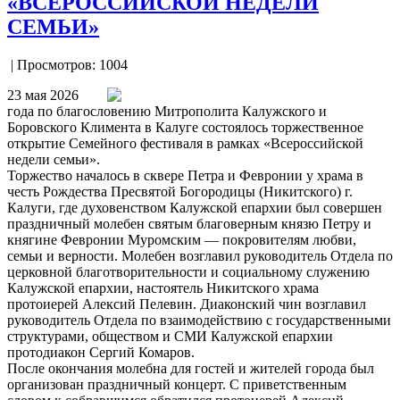
«ВСЕРОССИЙСКОЙ НЕДЕЛИ
СЕМЬИ»
| Просмотров: 1004
23 мая 2026
года по благословению Митрополита Калужского и
Боровского Климента в Калуге состоялось торжественное
открытие Семейного фестиваля в рамках «Всероссийской
недели семьи».
Торжество началось в сквере Петра и Февронии у храма в
честь Рождества Пресвятой Богородицы (Никитского) г.
Калуги, где духовенством Калужской епархии был совершен
праздничный молебен святым благоверным князю Петру и
княгине Февронии Муромским — покровителям любви,
семьи и верности. Молебен возглавил руководитель Отдела по
церковной благотворительности и социальному служению
Калужской епархии, настоятель Никитского храма
протоиерей Алексий Пелевин. Диаконский чин возглавил
руководитель Отдела по взаимодействию с государственными
структурами, обществом и СМИ Калужской епархии
протодиакон Сергий Комаров.
После окончания молебна для гостей и жителей города был
организован праздничный концерт. С приветственным