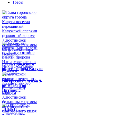
Требы
Глава городского
округа города Калуги
по…
Воскресная служба 9-
ой Недели по
Пятидес…