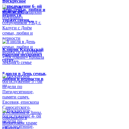
Воскресное
богослужение 6- ой
День семьи, любви и
недели по …
верности
торжественн…
Клирик Калужской
епархии поздравил
сотру…
8 июля в День семьи,
любви и верности в
…