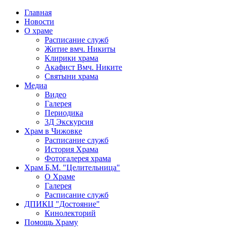
Главная
Новости
О храме
Расписание служб
Житие вмч. Никиты
Клирики храма
Акафист Вмч. Никите
Святыни храма
Медиа
Видео
Галерея
Периодика
3Д Экскурсия
Храм в Чижовке
Расписание служб
История Храма
Фотогалерея храма
Храм Б.М. "Целительница"
О Храме
Галерея
Расписание служб
ДПИКЦ "Достояние"
Кинолекторий
Помощь Храму