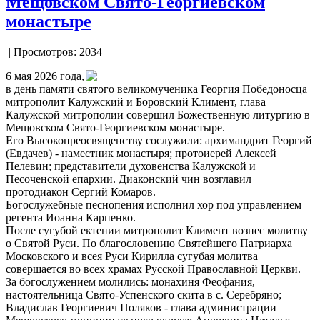
Мещовском Свято-Георгиевском
монастыре
| Просмотров: 2034
6 мая 2026 года,
в день памяти святого великомученика Георгия Победоносца
митрополит Калужский и Боровский Климент, глава
Калужской митрополии совершил Божественную литургию в
Мещовском Свято-Георгиевском монастыре.
Его Высокопреосвященству сослужили: архимандрит Георгий
(Евдачев) - наместник монастыря; протоиерей Алексей
Пелевин; представители духовенства Калужской и
Песоченской епархии. Диаконский чин возглавил
протодиакон Сергий Комаров.
Богослужебные песнопения исполнил хор под управлением
регента Иоанна Карпенко.
После сугубой ектении митрополит Климент вознес молитву
о Святой Руси. По благословению Святейшего Патриарха
Московского и всея Руси Кирилла сугубая молитва
совершается во всех храмах Русской Православной Церкви.
За богослужением молились: монахиня Феофания,
настоятельница Свято-Успенского скита в с. Серебряно;
Владислав Георгиевич Поляков - глава администрации