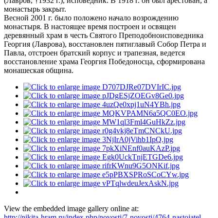
(Лавров, †1932 г.), исповедник. В 1918 г. он был арестован, а
монастырь закрыт.
Весной 2001 г. было положено начало возрождению
монастыря. В настоящее время построен и освящен
деревянный храм в честь Святого Преподобноисповедника
Георгия (Лаврова), восстановлен пятиглавый Собор Петра и
Павла, отстроен братский корпус и трапезная, ведется
восстановление храма Георгия Победоносца, сформирована
монашеская община.
View the embedded image gallery online at:
http://nikita-hram.ru/index.php/novosti/7-novosti/4764-nastojatel-