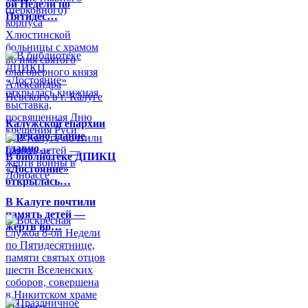
ой Недели по
Пятидес…
Калужской епархии
передано здание
главно…
В библиотеке ДПИКЦ
«Достояние»
открылась…
В Калуге почтили
память детей —
жертв во…