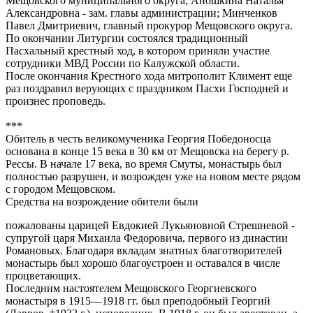
Мещовского муниципального округа; Аношкина Наталья
Александровна - зам. главы администрации; Минченков
Павел Дмитриевич, главный прокурор Мещовского округа.
По окончании Литургии состоялся традиционный
Пасхальный крестный ход, в котором приняли участие
сотрудники МВД России по Калужской области.
После окончания Крестного хода митрополит Климент еще
раз поздравил верующих с праздником Пасхи Господней и
произнес проповедь.
***
Обитель в честь великомученика Георгия Победоносца
основана в конце 15 века в 30 км от Мещовска на берегу р.
Рессы. В начале 17 века, во время Смуты, монастырь был
полностью разрушен, и возрожден уже на новом месте рядом
с городом Мещовском.
Средства на возрождение обители были
пожалованы царицей Евдокией Лукьяновной Стрешневой -
супругой царя Михаила Федоровича, первого из династии
Романовых. Благодаря вкладам знатных благотворителей
монастырь был хорошо благоустроен и оставался в числе
процветающих.
Последним настоятелем Мещовского Георгиевского
монастыря в 1915––1918 гг. был преподобный Георгий