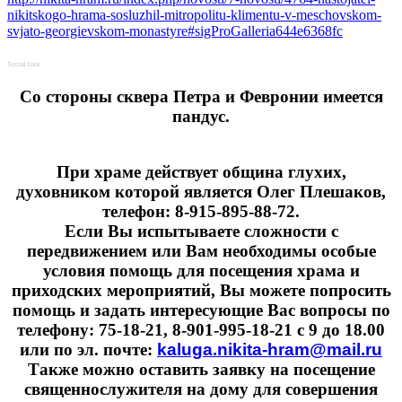
nikitskogo-hrama-sosluzhil-mitropolitu-klimentu-v-meschovskom-
svjato-georgievskom-monastyre#sigProGalleria644e6368fc
Social Like
Cо стороны сквера Петра и Февронии имеется
пандус.
При храме действует община глухих,
духовником которой является Олег Плешаков,
телефон: 8-915-895-88-72.
Если Вы испытываете сложности с
передвижением или Вам необходимы особые
условия помощь для посещения храма и
приходских мероприятий, Вы можете попросить
помощь и задать интересующие Вас вопросы по
телефону: 75-18-21, 8-901-995-18-21 с 9 до 18.00
или по эл. почте:
kaluga.nikita-hram@mail.ru
Также можно оставить заявку на посещение
священнослужителя на дому для совершения