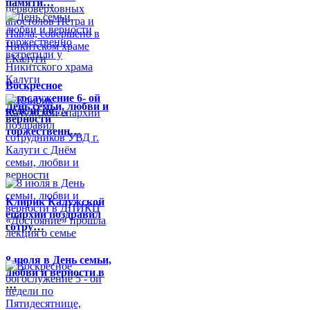
памяти…
Воскресное
богослужение 6- ой
День семьи, любви и
недели по …
верности
торжественн…
Клирик Калужской
епархии поздравил
сотру…
8 июля в День семьи,
любви и верности в
…