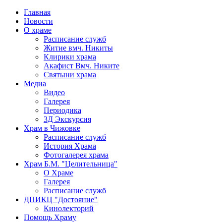
Главная
Новости
О храме
Расписание служб
Житие вмч. Никиты
Клирики храма
Акафист Вмч. Никите
Святыни храма
Медиа
Видео
Галерея
Периодика
3Д Экскурсия
Храм в Чижовке
Расписание служб
История Храма
Фотогалерея храма
Храм Б.М. "Целительница"
О Храме
Галерея
Расписание служб
ДПИКЦ "Достояние"
Кинолекторий
Помощь Храму