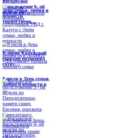
Воскресное
богослужение 6- ой
День семьи, любви и
недели по …
верности
торжественн…
Клирик Калужской
епархии поздравил
сотру…
8 июля в День семьи,
любви и верности в
…