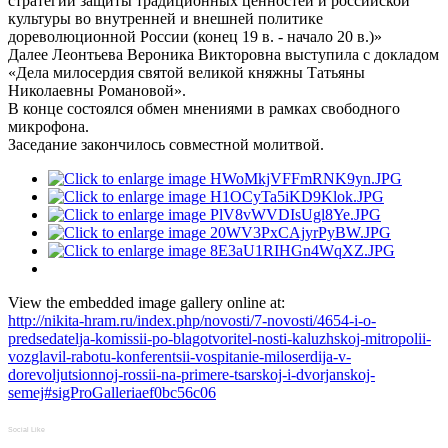
стратегии защиты традиционных ценностей и российской
культуры во внутренней и внешней политике
дореволюционной России (конец 19 в. - начало 20 в.)»
Далее Леонтьева Вероника Викторовна выступила с докладом
«Дела милосердия святой великой княжны Татьяны
Николаевны Романовой».
В конце состоялся обмен мнениями в рамках свободного
микрофона.
Заседание закончилось совместной молитвой.
View the embedded image gallery online at:
http://nikita-hram.ru/index.php/novosti/7-novosti/4654-i-o-
predsedatelja-komissii-po-blagotvoritel-nosti-kaluzhskoj-mitropolii-
vozglavil-rabotu-konferentsii-vospitanie-miloserdija-v-
dorevoljutsionnoj-rossii-na-primere-tsarskoj-i-dvorjanskoj-
semej#sigProGalleriaef0bc56c06
Social Like