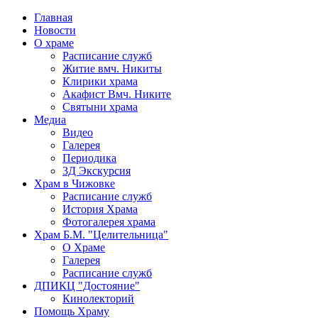
Главная
Новости
О храме
Расписание служб
Житие вмч. Никиты
Клирики храма
Акафист Вмч. Никите
Святыни храма
Медиа
Видео
Галерея
Периодика
3Д Экскурсия
Храм в Чижовке
Расписание служб
История Храма
Фотогалерея храма
Храм Б.М. "Целительница"
О Храме
Галерея
Расписание служб
ДПИКЦ "Достояние"
Кинолекторий
Помощь Храму