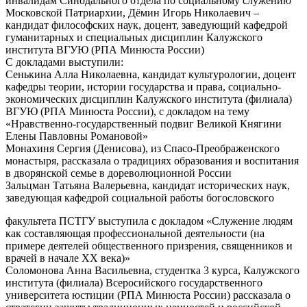
инвалидам Синодального отдела по социальному служению
Московской Патриархии, Дёмин Игорь Николаевич –
кандидат философских наук, доцент, заведующий кафедрой
гуманитарных и специальных дисциплин Калужского
института ВГУЮ (РПА Минюста России)
С докладами выступили:
Сенькина Алла Николаевна, кандидат культурологии, доцент
кафедры теории, истории государства и права, социально-
экономических дисциплин Калужского института (филиала)
ВГУЮ (РПА Минюста России), с докладом на тему
«Нравственно-государственный подвиг Великой Княгини
Елены Павловны Романовой»
Монахиня Сергия (Денисова), из Спасо-Преображенского
монастыря, рассказала о традициях образования и воспитания
в дворянской семье в дореволюционной России
Зальцман Татьяна Валерьевна, кандидат исторических наук,
заведующая кафедрой социальной работы богословского
факультета ПСТГУ выступила с докладом «Служение людям
как составляющая профессиональной деятельности (на
примере деятелей общественного призрения, священников и
врачей в начале XX века)»
Соломонова Анна Васильевна, студентка 3 курса, Калужского
института (филиала) Всеросийского государственного
университета юстиции (РПА Минюста России) рассказала о