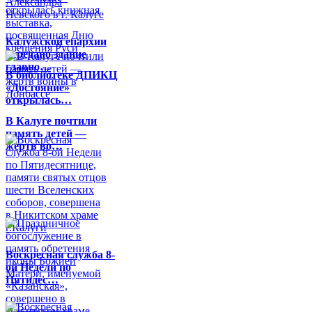
Калужской епархии
передано здание
главно…
В библиотеке ДПИКЦ
«Достояние»
открылась…
В Калуге почтили
память детей —
жертв во…
Воскресная служба 8-
ой Недели по
Пятидес…