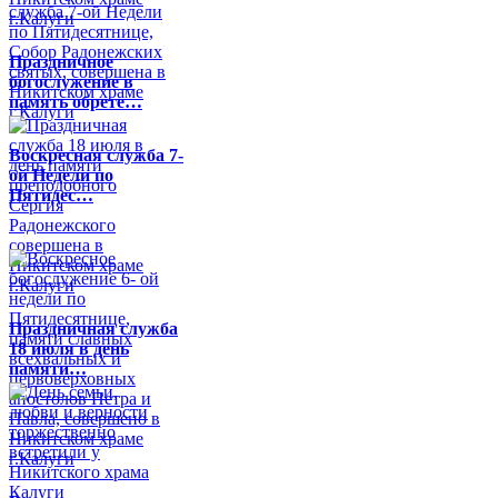
Праздничное
богослужение в
память обрете…
Воскресная служба 7-
ой Недели по
Пятидес…
Праздничная служба
18 июля в день
памяти…