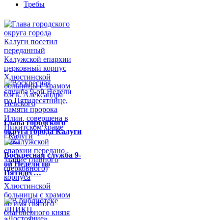
Требы
Глава городского
округа города Калуги
по…
Воскресная служба 9-
ой Недели по
Пятидес…