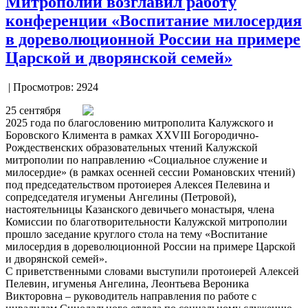
Митрополии возглавил работу
конференции «Воспитание милосердия
в дореволюционной России на примере
Царской и дворянской семей»
| Просмотров: 2924
25 сентября
2025 года по благословению митрополита Калужского и
Боровского Климента в рамках XXVIII Богородично-
Рождественских образовательных чтений Калужской
митрополии по направлению «Социальное служение и
милосердие» (в рамках осенней сессии Романовских чтений)
под председательством протоиерея Алексея Пелевина и
сопредседателя игуменьи Ангелины (Петровой),
настоятельницы Казанского девичьего монастыря, члена
Комиссии по благотворительности Калужской митрополии
прошло заседание круглого стола на тему «Воспитание
милосердия в дореволюционной России на примере Царской
и дворянской семей».
С приветственными словами выступили протоиерей Алексей
Пелевин, игуменья Ангелина, Леонтьева Вероника
Викторовна – руководитель направления по работе с