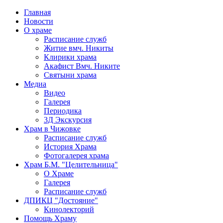
Главная
Новости
О храме
Расписание служб
Житие вмч. Никиты
Клирики храма
Акафист Вмч. Никите
Святыни храма
Медиа
Видео
Галерея
Периодика
3Д Экскурсия
Храм в Чижовке
Расписание служб
История Храма
Фотогалерея храма
Храм Б.М. "Целительница"
О Храме
Галерея
Расписание служб
ДПИКЦ "Достояние"
Кинолекторий
Помощь Храму