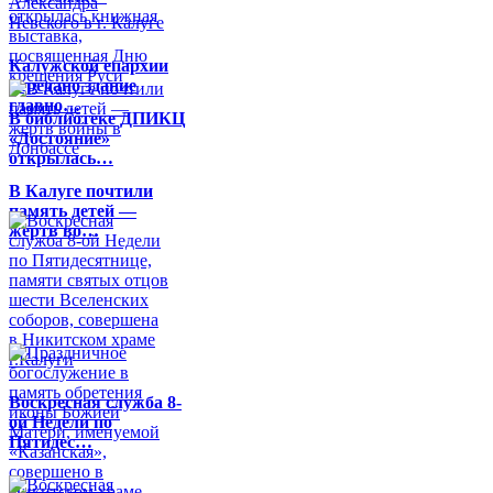
Калужской епархии
передано здание
главно…
В библиотеке ДПИКЦ
«Достояние»
открылась…
В Калуге почтили
память детей —
жертв во…
Воскресная служба 8-
ой Недели по
Пятидес…