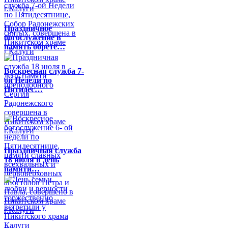
Праздничное
богослужение в
память обрете…
Воскресная служба 7-
ой Недели по
Пятидес…
Праздничная служба
18 июля в день
памяти…