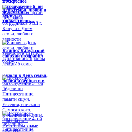
Воскресное
богослужение 6- ой
День семьи, любви и
недели по …
верности
торжественн…
Клирик Калужской
епархии поздравил
сотру…
8 июля в День семьи,
любви и верности в
…