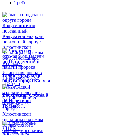
Требы
Глава городского
округа города Калуги
по…
Воскресная служба 9-
ой Недели по
Пятидес…