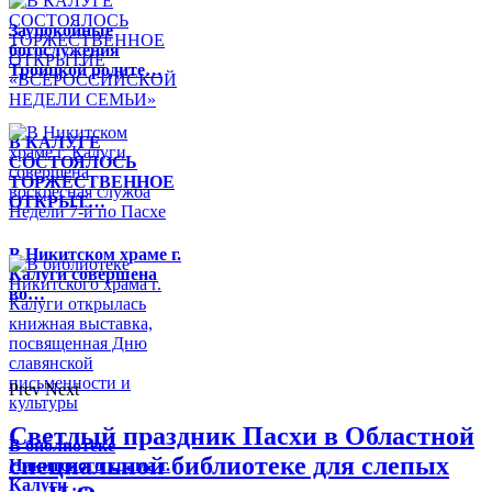
Заупокойные
богослужения
Троицкой родите…
В КАЛУГЕ
СОСТОЯЛОСЬ
ТОРЖЕСТВЕННОЕ
ОТКРЫТ…
В Никитском храме г.
Калуги совершена
во…
Prev
Next
Светлый праздник Пасхи в Областной
В библиотеке
специальной библиотеке для слепых
Никитского храма г.
Калуги …