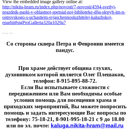
View the embedded image gallery online at:
http://nikita-hram.ru/index.php/novosti/7-novosti/4594-svetlyj-
prazdnik-pashi-v-oblastnoj-spetsial-noj-biblioteke-dlja-slepyh-im-n-
ostrovskogo-s-uchastiem-svjaschennosluzhitelej-kaluzhskoj-
eparhii#sigProGalleria320a1029a7
Social Like
Cо стороны сквера Петра и Февронии имеется
пандус.
При храме действует община глухих,
духовником которой является Олег Плешаков,
телефон: 8-915-895-88-72.
Если Вы испытываете сложности с
передвижением или Вам необходимы особые
условия помощь для посещения храма и
приходских мероприятий, Вы можете попросить
помощь и задать интересующие Вас вопросы по
телефону: 75-18-21, 8-901-995-18-21 с 9 до 18.00
или по эл. почте:
kaluga.nikita-hram@mail.ru