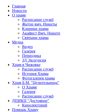
Главная
Новости
О храме
Расписание служб
Житие вмч. Никиты
Клирики храма
Акафист Вмч. Никите
Святыни храма
Медиа
Видео
Галерея
Периодика
3Д Экскурсия
Храм в Чижовке
Расписание служб
История Храма
Фотогалерея храма
Храм Б.М. "Целительница"
О Храме
Галерея
Расписание служб
ДПИКЦ "Достояние"
Кинолекторий
Помощь Храму