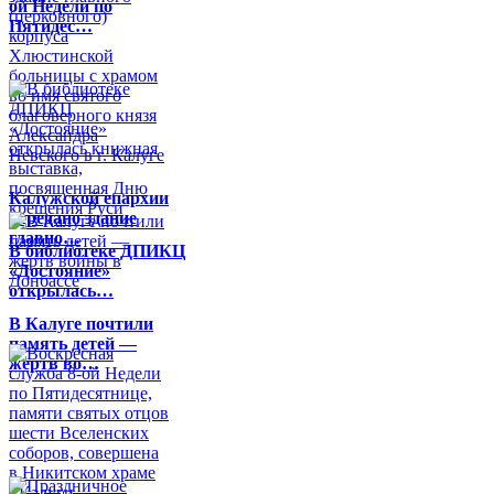
ой Недели по
Пятидес…
Калужской епархии
передано здание
главно…
В библиотеке ДПИКЦ
«Достояние»
открылась…
В Калуге почтили
память детей —
жертв во…