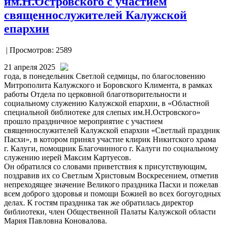
им.Н.Островского с участием
священнослужителей Калужской
епархии
| Просмотров: 2589
21 апреля 2025
года, в понедельник Светлой седмицы, по благословению
Митрополита Калужского и Боровского Климента, в рамках
работы Отдела по церковной благотворительности и
социальному служению Калужской епархии, в «Областной
специальной библиотеке для слепых им.Н.Островского»
прошло праздничное мероприятие с участием
священнослужителей Калужской епархии «Светлый праздник
Пасхи», в котором принял участие клирик Никитского храма
г. Калуги, помощник Благочинного г. Калуги по социальному
служению иерей Максим Картуесов.
Он обратился со словами приветствия к присутствующим,
поздравив их со Светлым Христовым Воскресением, отметив
непреходящее значение Великого праздника Пасхи и пожелав
всем доброго здоровья и помощи Божией во всех богоугодных
делах. К гостям праздника так же обратилась директор
библиотеки, член Общественной Палаты Калужской области
Мария Павловна Коновалова.