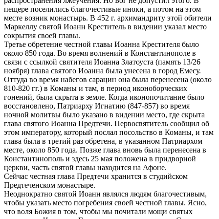
распространения лжеучения. Но Бог не допустил этого. В
пещере поселились благочестивые иноки, а потом на этом
месте возник монастырь. В 452 г. архимандриту этой обители
Маркеллу святой Иоанн Креститель в видении указал место
сокрытия своей главы.
Третье обретение честной главы Иоанна Крестителя было
около 850 года. Во время волнений в Константинополе в
связи с ссылкой святителя Иоанна Златоуста (память 13/26
ноября) глава святого Иоанна была унесена в город Емесу.
Оттуда во время набегов сарацин она была перенесена (около
810-820 гг.) в Команы и там, в период иконоборческих
гонений, была скрыта в земле. Когда иконопочитание было
восстановлено, Патриарху Игнатию (847-857) во время
ночной молитвы было указано в видении место, где скрыта
глава святого Иоанна Предтечи. Первосвятитель сообщил об
этом императору, который послал посольство в Команы, и там
глава была в третий раз обретена, в указанном Патриархом
месте, около 850 года. Позже глава вновь была перенесена в
Константинополь и здесь 25 мая положена в придворной
церкви, часть святой главы находится на Афоне.
Сейчас честная глава Предтечи хранится в студийском
Предтеченском монастыре.
Неоднократно святой Иоанн являлся людям благочестивым,
чтобы указать место погребения своей честной главы. Ясно,
что воля Божия в том, чтобы мы почитали мощи святых