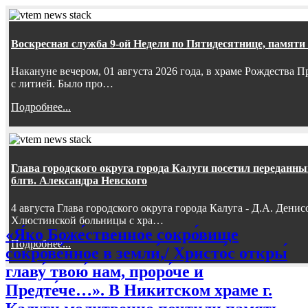
Воскресная служба 9-ой Недели по Пятидесятнице, памяти
Накануне вечером, 01 августа 2026 года, в храме Рождества
с литией. Было про…
Подробнее...
Глава городского округа города Калуги посетил передан
блгв. Александра Невского
4 августа Глава городского округа города Калуга - Д.А. Дени
Хлюстинской больницы с хра…
«Я́ко Боже́ственное сокро́вище
Подробнее...
сокрове́нное в земли́,/ Христо́с откры́
главу́ твою́ нам, проро́че и
Предте́че…». В Никитском храме г.