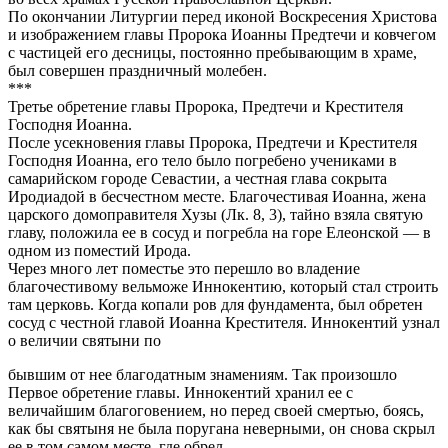
По окончании Литургии перед иконой Воскресения Христова
и изображением главы Пророка Иоанны Предтечи и ковчегом
с частицей его десницы, постоянно пребывающим в храме,
был совершен праздничный молебен.
***
Третье обретение главы Пророка, Предтечи и Крестителя
Господня Иоанна.
После усекновения главы Пророка, Предтечи и Крестителя
Господня Иоанна, его тело было погребено учениками в
самарийском городе Севастии, а честная глава сокрыта
Иродиадой в бесчестном месте. Благочестивая Иоанна, жена
царского домоправителя Хузы (Лк. 8, 3), тайно взяла святую
главу, положила ее в сосуд и погребла на горе Елеонской — в
одном из поместий Ирода.
Через много лет поместье это перешло во владение
благочестивому вельможе Иннокентию, который стал строить
там церковь. Когда копали ров для фундамента, был обретен
сосуд с честной главой Иоанна Крестителя. Иннокентий узнал
о величии святыни по
бывшим от нее благодатным знамениям. Так произошло
Первое обретение главы. Иннокентий хранил ее с
величайшим благоговением, но перед своей смертью, боясь,
как бы святыня не была поругана неверными, он снова скрыл
ее в том самом месте, где обрел.