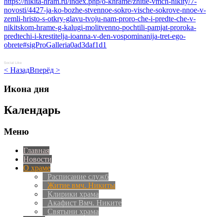
https://nikita-hram.ru/index.php/o-khrame/zhitie-vmch-nikity/7-
novosti/4427-ja-ko-bozhe-stvennoe-sokro-vische-sokrove-nnoe-v-
zemli-hristo-s-otkry-glavu-tvoju-nam-proro-che-i-predte-che-v-
nikitskom-hrame-g-kalugi-molitvenno-pochtili-pamjat-proroka-
predtechi-i-krestitelja-ioanna-v-den-vospominanija-tret-ego-
obrete#sigProGalleria0ad3daf1d1
Social Like
< Назад
Вперёд >
Икона дня
Календарь
Меню
Главная
Новости
О храме
Расписание служб
Житие вмч. Никиты
Клирики храма
Акафист Вмч. Никите
Святыни храма