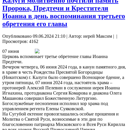
Калуги молитвенно почтили память
Пророка, Предтечи и Крестителя
Иоанна в день воспоминания третьего
обретения его главы
Опубликовано 09.06.2024 21:10
|
Автор: иерей Максим
|
|
Просмотров: 4162
07 июня
Церковь вспоминает третье обретение главы Иоанна
Предтечи.
Вечером четверга, 06 июня 2024 года, в канун памятного дня,
в храме в честь Рождества Пресвятой Богородицы
(Никитском) г. Калуги было совершено Всенощное бдение, а
утром пятницы, 07 июня 2024 года, настоятель храма –
протоиерей Алексий Пелевин в сослужении иерея Иоанна
Игнахина, протодиакона Сергия Комарова и диакона Олега
Машанова совершил Божественную Литургию.
Богослужебные песнопения исполнил хор храма под
управлением регента Елены Суяковской.
На Сугубой ектение провозглашались особые прошения и
Молитва о Святой Руси, возносимые в эти дни по
благословению патриарха Московского и Всея Руси Кирилла
во всех храмах Русской Православной Церкви.