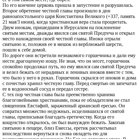
По его кончине церковь пришла в запустение и разрушилась.
Второе обретение честной главы произошло в дни
равноапостольного царя Константина Великого (+337, память
21 мая/3 июня), когда христианская вера стала процветать.
Двум инокам, пришедшим в Иерусалим на поклонение
святым местам, дважды явился сам святой Предтеча и открыл
место нахождения своей честной главы. Иноки отрыли
святыню и, положив ее в мешок из верблюжьей шерсти,
пошли к себе домой.
По дороге они встретили незнакомого горшечника и дали ему
нести драгоценную ношу. Не зная, что он несет, горшечник
спокойно продолжал путь, но ему явился сам святой Предтеча
и велел бежать от нерадивых и ленивых иноков вместе с тем,
что было у него в руках. Горшечник скрылся от иноков и дома
с почестью хранил честную главу. Перед смертью он запечатал
ее в водоносный сосуд и передал сестре.
С тех пор честная глава была преемственно хранима
благоговейными христианами, пока ее обладателем не стал
священник Евстафий, зараженный арианской ересью. Он
совратил множество недужных, исцелившихся от святой
главы, приписывая благодать еретичеству. Когда его
кощунство открылось, он был вынужден бежать. Закопав
святыню в пещере, близ Емессы, еретик рассчитывал
впоследствии вернуться и снова овладеть ею для