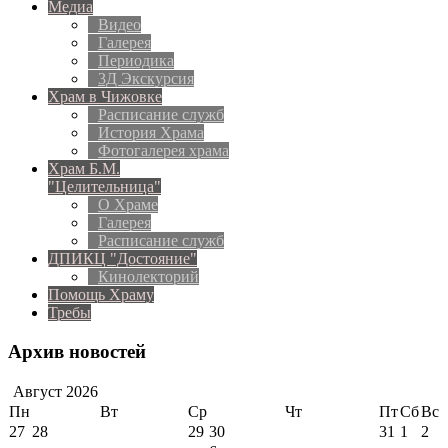
Медиа
Видео
Галерея
Периодика
3Д Экскурсия
Храм в Чижовке
Расписание служб
История Храма
Фотогалерея храма
Храм Б.М.
"Целительница"
О Храме
Галерея
Расписание служб
ДПИКЦ "Достояние"
Кинолекторий
Помощь Храму
Требы
Архив новостей
Август
2026
Пн
Вт
Ср
Чт
Пт
Сб
Вс
27
28
29
30
31
1
2