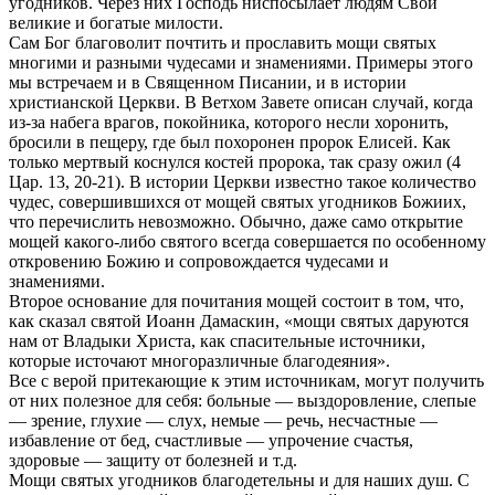
угодников. Через них Господь ниспосылает людям Свои
великие и богатые милости.
Сам Бог благоволит почтить и прославить мощи святых
многими и разными чудесами и знамениями. Примеры этого
мы встречаем и в Священном Писании, и в истории
христианской Церкви. В Ветхом Завете описан случай, когда
из-за набега врагов, покойника, которого несли хоронить,
бросили в пещеру, где был похоронен пророк Елисей. Как
только мертвый коснулся костей пророка, так сразу ожил (4
Цар. 13, 20-21). В истории Церкви известно такое количество
чудес, совершившихся от мощей святых угодников Божиих,
что перечислить невозможно. Обычно, даже само открытие
мощей какого-либо святого всегда совершается по особенному
откровению Божию и сопровождается чудесами и
знамениями.
Второе основание для почитания мощей состоит в том, что,
как сказал святой Иоанн Дамаскин, «мощи святых даруются
нам от Владыки Христа, как спасительные источники,
которые источают многоразличные благодеяния».
Все с верой притекающие к этим источникам, могут получить
от них полезное для себя: больные — выздоровление, слепые
— зрение, глухие — слух, немые — речь, несчастные —
избавление от бед, счастливые — упрочение счастья,
здоровые — защиту от болезней и т.д.
Мощи святых угодников благодетельны и для наших душ. С