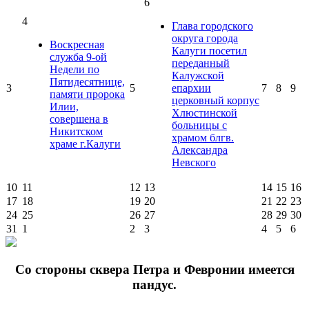
6
4
Глава городского
округа города
Воскресная
Калуги посетил
служба 9-ой
переданный
Недели по
Калужской
Пятидесятнице,
3
5
епархии
7
8
9
памяти пророка
церковный корпус
Илии,
Хлюстинской
совершена в
больницы с
Никитском
храмом блгв.
храме г.Калуги
Александра
Невского
10
11
12
13
14
15
16
17
18
19
20
21
22
23
24
25
26
27
28
29
30
31
1
2
3
4
5
6
Cо стороны сквера Петра и Февронии имеется
пандус.