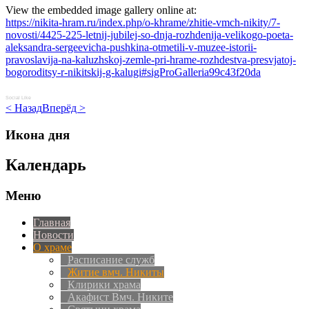
View the embedded image gallery online at:
https://nikita-hram.ru/index.php/o-khrame/zhitie-vmch-nikity/7-
novosti/4425-225-letnij-jubilej-so-dnja-rozhdenija-velikogo-poeta-
aleksandra-sergeevicha-pushkina-otmetili-v-muzee-istorii-
pravoslavija-na-kaluzhskoj-zemle-pri-hrame-rozhdestva-presvjatoj-
bogoroditsy-r-nikitskij-g-kalugi#sigProGalleria99c43f20da
Social Like
< Назад
Вперёд >
Икона дня
Календарь
Меню
Главная
Новости
О храме
Расписание служб
Житие вмч. Никиты
Клирики храма
Акафист Вмч. Никите