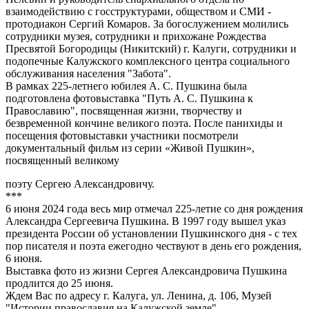
взаимодействию с госструктурами, обществом и СМИ -
протодиакон Сергий Комаров. За богослужением молились
сотрудники музея, сотрудники и прихожане Рождества
Пресвятой Богородицы (Никитский) г. Калуги, сотрудники и
подопечные Калужского комплексного центра социального
обслуживания населения "Забота".
В рамках 225-летнего юбилея А. С. Пушкина была
подготовлена фотовыставка "Путь А. С. Пушкина к
Православию", посвященная жизни, творчеству и
безвременной кончине великого поэта. После панихиды и
посещения фотовыставки участники посмотрели
документальный фильм из серии «Живой Пушкин»,
посвященный великому
поэту Сергею Александровичу.
***
6 июня 2024 года весь мир отмечал 225-летие со дня рождения
Александра Сергеевича Пушкина. В 1997 году вышел указ
президента России об установлении Пушкинского дня - с тех
пор писателя и поэта ежегодно чествуют в день его рождения,
6 июня.
Выставка фото из жизни Сергея Александровича Пушкина
продлится до 25 июня.
Ждем Вас по адресу г. Калуга, ул. Ленина, д. 106, Музей
"Истории православия на Калужской земле".