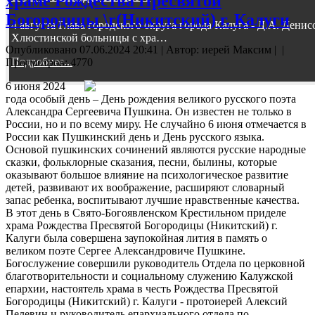
храме Рождества Пресвятой
Богородицы \r(Никитский) г. Калуги
4 августа Глава городского округа города Калуга - Д.А. Дени
Хлюстинской больницы с хра…
Опубликовано 07.06.2024 20:41
|
Автор: иерей Максим
|
|
Подробнее...
Просмотров: 4770
6 июня 2024
года особый день – День рождения великого русского поэта
Александра Сергеевича Пушкина. Он известен не только в
России, но и по всему миру. Не случайно 6 июня отмечается в
России как Пушкинский день и День русского языка.
Основой пушкинских сочинений являются русские народные
сказки, фольклорные сказания, песни, былины, которые
оказывают большое влияние на психологическое развитие
детей, развивают их воображение, расширяют словарный
запас ребенка, воспитывают лучшие нравственные качества.
В этот день в Свято-Богоявленском Крестильном приделе
храма Рождества Пресвятой Богородицы (Никитский) г.
Калуги была совершена заупокойная лития в память о
великом поэте Сергее Александровиче Пушкине.
Богослужение совершили руководитель Отдела по церковной
благотворительности и социальному служению Калужской
епархии, настоятель храма в честь Рождества Пресвятой
Богородицы (Никитский) г. Калуги - протоиерей Алексий
Пелевин и руководитель епархиального отдела по