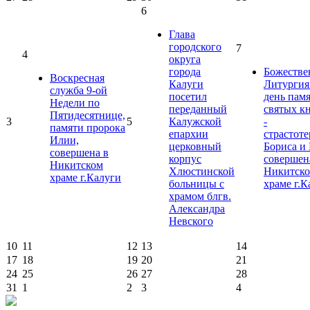
6
Глава
городского
7
4
округа
города
Божестве
Воскресная
Калуги
Литургия
служба 9-ой
посетил
день пам
Недели по
переданный
святых к
Пятидесятнице,
3
5
Калужской
-
памяти пророка
епархии
страстот
Илии,
церковный
Бориса и 
совершена в
корпус
совершен
Никитском
Хлюстинской
Никитск
храме г.Калуги
больницы с
храме г.К
храмом блгв.
Александра
Невского
10
11
12
13
14
17
18
19
20
21
24
25
26
27
28
31
1
2
3
4