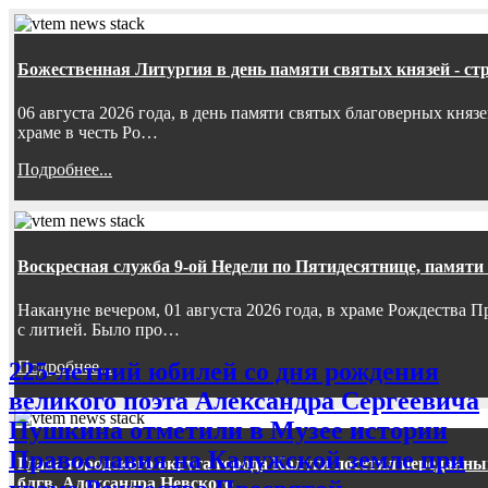
Божественная Литургия в день памяти святых князей - ст
06 августа 2026 года, в день памяти святых благоверных княз
храме в честь Ро…
Подробнее...
Воскресная служба 9-ой Недели по Пятидесятнице, памяти
Накануне вечером, 01 августа 2026 года, в храме Рождества
с литией. Было про…
Подробнее...
225-летний юбилей со дня рождения
великого поэта Александра Сергеевича
Пушкина отметили в Музее истории
Православия на Калужской земле при
Глава городского округа города Калуги посетил передан
блгв. Александра Невского