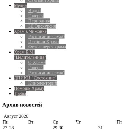
Святыни храма
Медиа
Видео
Галерея
Периодика
3Д Экскурсия
Храм в Чижовке
Расписание служб
История Храма
Фотогалерея храма
Храм Б.М.
"Целительница"
О Храме
Галерея
Расписание служб
ДПИКЦ "Достояние"
Кинолекторий
Помощь Храму
Требы
Архив новостей
Август
2026
Пн
Вт
Ср
Чт
Пт
27
28
29
30
31