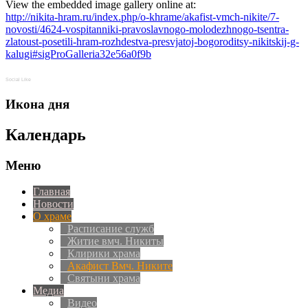
View the embedded image gallery online at:
http://nikita-hram.ru/index.php/o-khrame/akafist-vmch-nikite/7-
novosti/4624-vospitanniki-pravoslavnogo-molodezhnogo-tsentra-
zlatoust-posetili-hram-rozhdestva-presvjatoj-bogoroditsy-nikitskij-g-
kalugi#sigProGalleria32e56a0f9b
Social Like
Икона дня
Календарь
Меню
Главная
Новости
О храме
Расписание служб
Житие вмч. Никиты
Клирики храма
Акафист Вмч. Никите
Святыни храма
Медиа
Видео