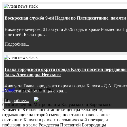
Воскресная служба 9-ой Недели по Пятидесятнице, памяти
Накануне вечером, 01 августа 2026 года, в храме Рождества
с литией. Было про…
Подробнее...
Глава городского округа города Калуги посетил передан
блгв. Александра Невского
4 августа Глава городского округа города Калуга - Д.А. Дени
E-mail
| Просмотров: 2664
Хлюстинской больницы с хра…
По
Подробнее...
благословению Митрополита Калужского и Боровского
Климента 8 июля воспитанники центра «Златоуст»,
отдыхающие на второй смене, посетили православные
святыни г. Калуги в рамках паломнической поездке, и
побывали в храме Рождества Пресвятой Богородицы