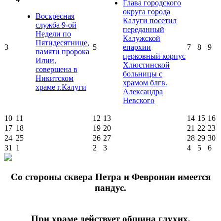
Глава городского
округа города
Воскресная
Калуги посетил
служба 9-ой
переданный
Недели по
Калужской
Пятидесятнице,
3
5
епархии
7
8
9
памяти пророка
церковный корпус
Илии,
Хлюстинской
совершена в
больницы с
Никитском
храмом блгв.
храме г.Калуги
Александра
Невского
10
11
12
13
14
15
16
17
18
19
20
21
22
23
24
25
26
27
28
29
30
31
1
2
3
4
5
6
Cо стороны сквера Петра и Февронии имеется
пандус.
При храме действует община глухих,