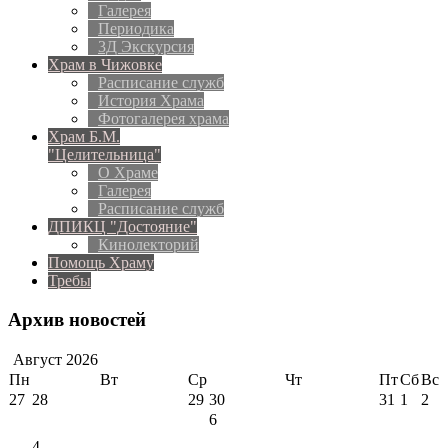
Галерея
Периодика
3Д Экскурсия
Храм в Чижовке
Расписание служб
История Храма
Фотогалерея храма
Храм Б.М.
"Целительница"
О Храме
Галерея
Расписание служб
ДПИКЦ "Достояние"
Кинолекторий
Помощь Храму
Требы
Архив новостей
Август
2026
Пн
Вт
Ср
Чт
Пт
Сб
Вс
27
28
29
30
31
1
2
6
4