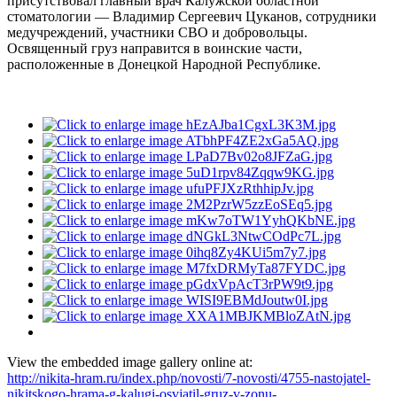
присутствовал главный врач Калужской областной
стоматологии — Владимир Сергеевич Цуканов, сотрудники
медучреждений, участники СВО и добровольцы.
Освященный груз направится в воинские части,
расположенные в Донецкой Народной Республике.
View the embedded image gallery online at:
http://nikita-hram.ru/index.php/novosti/7-novosti/4755-nastojatel-
nikitskogo-hrama-g-kalugi-osvjatil-gruz-v-zonu-