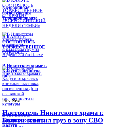
Заупокойные
богослужения
Троицкой родите…
В КАЛУГЕ
СОСТОЯЛОСЬ
ТОРЖЕСТВЕННОЕ
ОТКРЫТ…
В Никитском храме г.
Калуги совершена
во…
Prev
Next
Настоятель Никитского храма г.
В библиотеке
Калуги освятил груз в зону СВО
Никитского храма г.
Калуги …