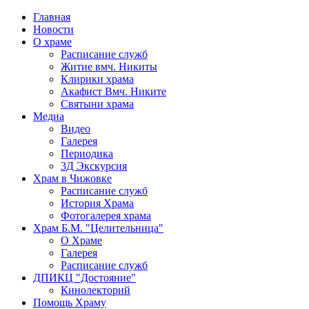
Главная
Новости
О храме
Расписание служб
Житие вмч. Никиты
Клирики храма
Акафист Вмч. Никите
Святыни храма
Медиа
Видео
Галерея
Периодика
3Д Экскурсия
Храм в Чижовке
Расписание служб
История Храма
Фотогалерея храма
Храм Б.М. "Целительница"
О Храме
Галерея
Расписание служб
ДПИКЦ "Достояние"
Кинолекторий
Помощь Храму