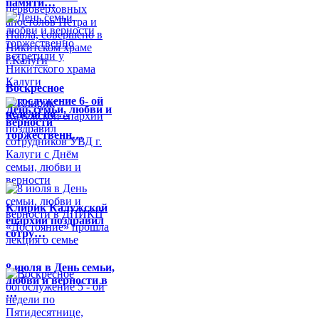
памяти…
Воскресное
богослужение 6- ой
День семьи, любви и
недели по …
верности
торжественн…
Клирик Калужской
епархии поздравил
сотру…
8 июля в День семьи,
любви и верности в
…