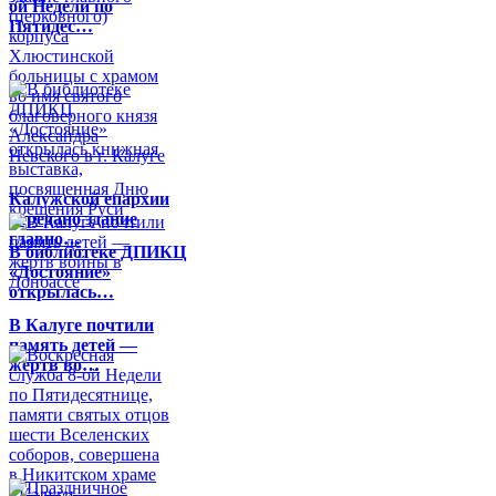
ой Недели по
Пятидес…
Калужской епархии
передано здание
главно…
В библиотеке ДПИКЦ
«Достояние»
открылась…
В Калуге почтили
память детей —
жертв во…