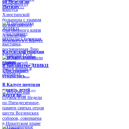
ой Недели по
Пятидес…
Калужской епархии
передано здание
главно…
В библиотеке ДПИКЦ
«Достояние»
открылась…
В Калуге почтили
память детей —
жертв во…