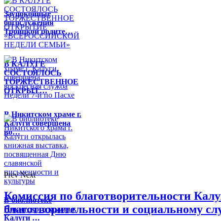
Заупокойные
богослужения
Троицкой родите…
В КАЛУГЕ
СОСТОЯЛОСЬ
ТОРЖЕСТВЕННОЕ
ОТКРЫТ…
В Никитском храме г.
Калуги совершена
во…
Prev
Next
Комиссия по благотворительности Кал
В библиотеке
благотворительности и социальному сл
Никитского храма г.
Калуги …