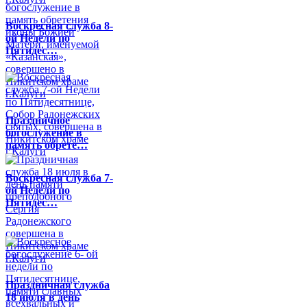
Воскресная служба 8-
ой Недели по
Пятидес…
Праздничное
богослужение в
память обрете…
Воскресная служба 7-
ой Недели по
Пятидес…
Праздничная служба
18 июля в день