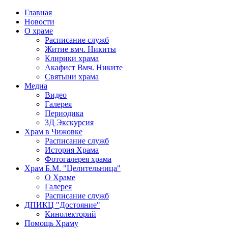
Главная
Новости
О храме
Расписание служб
Житие вмч. Никиты
Клирики храма
Акафист Вмч. Никите
Святыни храма
Медиа
Видео
Галерея
Периодика
3Д Экскурсия
Храм в Чижовке
Расписание служб
История Храма
Фотогалерея храма
Храм Б.М. "Целительница"
О Храме
Галерея
Расписание служб
ДПИКЦ "Достояние"
Кинолекторий
Помощь Храму