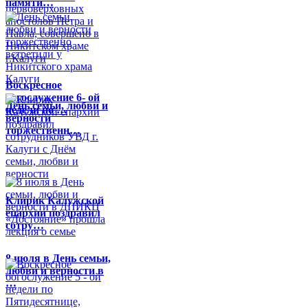
памяти…
Воскресное
богослужение 6- ой
День семьи, любви и
недели по …
верности
торжественн…
Клирик Калужской
епархии поздравил
сотру…
8 июля в День семьи,
любви и верности в
…