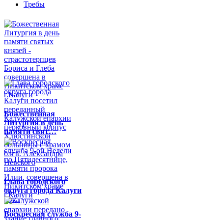
Требы
Божественная
Литургия в день
памяти свят…
Глава городского
округа города Калуги
по…
Воскресная служба 9-