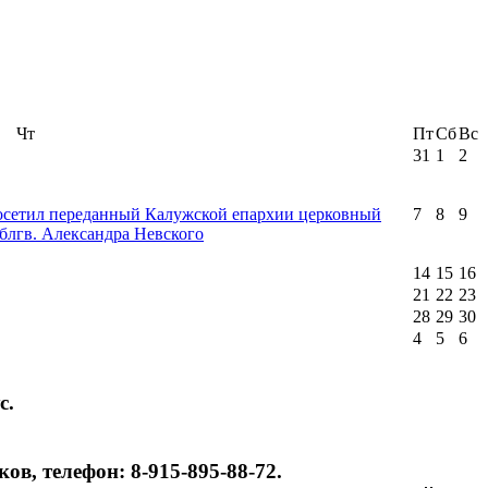
Чт
Пт
Сб
Вс
31
1
2
посетил переданный Калужской епархии церковный
7
8
9
блгв. Александра Невского
14
15
16
21
22
23
28
29
30
4
5
6
с.
в, телефон: 8-915-895-88-72.