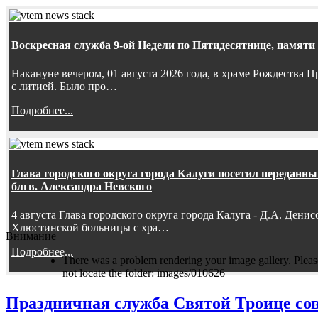
Воскресная служба 9-ой Недели по Пятидесятнице, памяти
Накануне вечером, 01 августа 2026 года, в храме Рождества
с литией. Было про…
Подробнее...
Глава городского округа города Калуги посетил передан
блгв. Александра Невского
4 августа Глава городского округа города Калуга - Д.А. Дени
Хлюстинской больницы с хра…
Внимание
Подробнее...
There was a problem rendering your image gallery. Please
not locate the folder: images/010626
Праздничная служба Святой Троице со