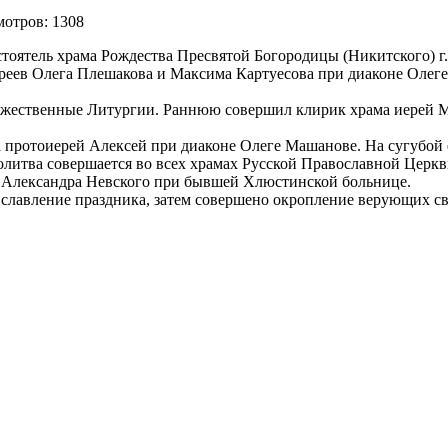
мотров: 1308
стоятель храма Рождества Пресвятой Богородицы (Никитского) г
реев Олега Плешакова и Максима Картуесова при диаконе Олег
 Божественные Литургии. Раннюю совершил клирик храма иерей 
протоиерей Алексей при диаконе Олеге Машанове. На сугубой 
олитва совершается во всех храмах Русской Православной Церк
ма Александра Невского при бывшей Хлюстинской больнице.
славление праздника, затем совершено окропление верующих св