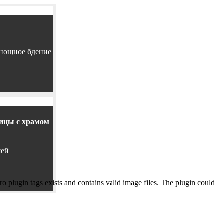
енощное бдение
ницы с храмом
шей
o plugin tags exists and contains valid image files. The plugin could