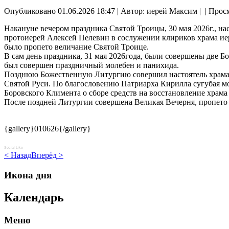
Опубликовано 01.06.2026 18:47
|
Автор: иерей Максим
|
| Прос
Накануне вечером праздника Святой Троицы, 30 мая 2026г., на
протоиерей Алексей Пелевин в сослужении клириков храма ие
было пропето величание Святой Троице.
В сам день праздника, 31 мая 2026года, были совершены две
был совершен праздничный молебен и панихида.
Позднюю Божественную Литургию совершил настоятель храма 
Святой Руси. По благословению Патриарха Кирилла сугубая м
Боровского Климента о сборе средств на восстановление хра
После поздней Литургии совершена Великая Вечерня, пропето 
{gallery}010626{/gallery}
Social Like
< Назад
Вперёд >
Икона дня
Календарь
Меню