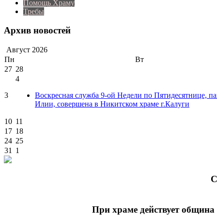
Помощь Храму
Требы
Архив новостей
Август
2026
Пн
Вт
27
28
4
3
Воскресная служба 9-ой Недели по Пятидесятнице, п
Илии, совершена в Никитском храме г.Калуги
10
11
17
18
24
25
31
1
C
При храме действует община 