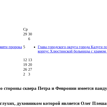
Ср
29
30
6
амяти пророка
5
Глава городского округа города Калуги 
корпус Хлюстинской больницы с храмом 
12
13
19
20
26
27
2
3
о стороны сквера Петра и Февронии имеется панду
глухих, духовником которой является Олег Плешако