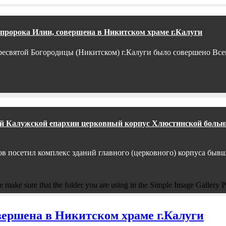
 пророка Илии, совершена в Никитском храме г.Калуги
 Пресвятой Богородицы (Никитском) г.Калуги было совершено Вс
ный Калужской епархии церковный корпус Хлюстинской боль
сов посетил комплекс зданий главного (церковного) корпуса быв
 make sure that the folder you are using in the Simple Image Gallery Pr
вершена в Никитском храме г.Калуги