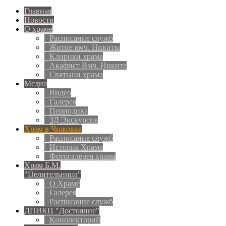
Главная
Новости
О храме
Расписание служб
Житие вмч. Никиты
Клирики храма
Акафист Вмч. Никите
Святыни храма
Медиа
Видео
Галерея
Периодика
3Д Экскурсия
Храм в Чижовке
Расписание служб
История Храма
Фотогалерея храма
Храм Б.М.
"Целительница"
О Храме
Галерея
Расписание служб
ДПИКЦ "Достояние"
Кинолекторий