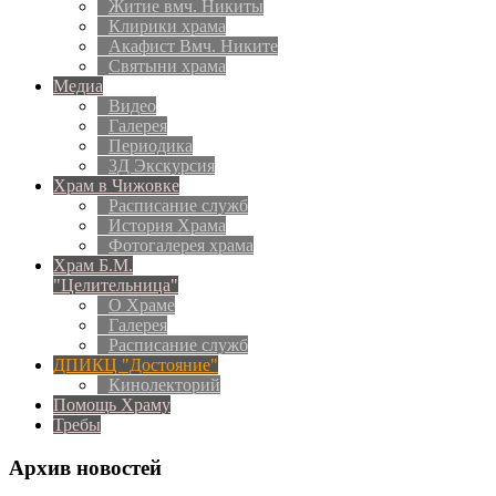
Житие вмч. Никиты
Клирики храма
Акафист Вмч. Никите
Святыни храма
Медиа
Видео
Галерея
Периодика
3Д Экскурсия
Храм в Чижовке
Расписание служб
История Храма
Фотогалерея храма
Храм Б.М.
"Целительница"
О Храме
Галерея
Расписание служб
ДПИКЦ "Достояние"
Кинолекторий
Помощь Храму
Требы
Архив новостей