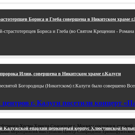
растотерпцев Бориса и Глеба совершена в Никитском храме г
ей-страстотерпцев Бориса и Глеба (во Святом Крещении - Романа 
 пророка Илии, совершена в Никитском храме г.Калуги
 Пресвятой Богородицы (Никитском) г.Калуги было совершено Вс
центров г. Калуги посетили концерт «Па
соборного Храма Христа Спасителя г. Москвы состоялся детский
ный Калужской епархии церковный корпус Хлюстинской боль
торами мероприятия выступили Центр Спиридона Тримифунтског