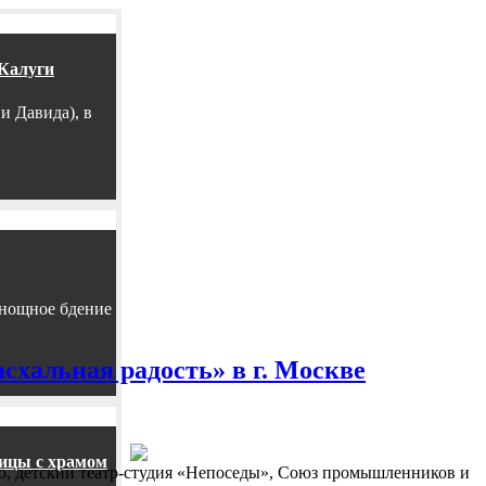
.Калуги
и Давида), в
енощное бдение
схальная радость» в г. Москве
ницы с храмом
о, детский театр-студия «Непоседы», Союз промышленников и