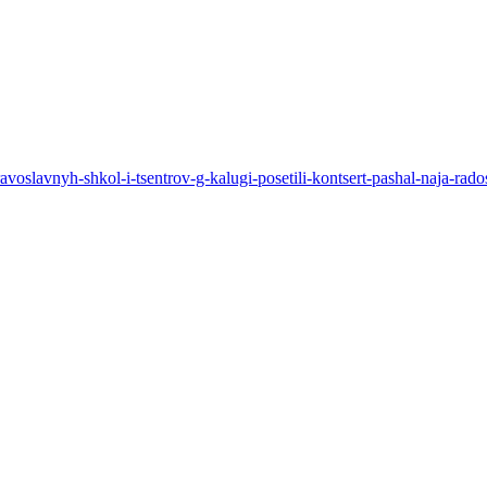
-pravoslavnyh-shkol-i-tsentrov-g-kalugi-posetili-kontsert-pashal-naja-