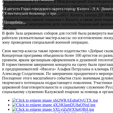
предпринимателей «Иволга» и Международный благотворител
Участниками и зрителями пасхального торжества стали более 
4 августа Глава городского округа города Калуга - Д.А. Дени
из социально уязвимых групп населения. В мероприятии также
Хлюстинской больницы с хра…
Пресвятой Богородицы (Никитский) г. Калуги, центра ДП ИКЦ
учащиеся православной гимназии г. Калуги, а также дети по
Подробнее...
Перед началом мероприятия дети посетила Покровский женски
Москвы.
В фойе Зала церковных соборов для гостей была развернута в
работали увлекательные мастер-классы: по изготовлению лоск
зону проведения специальной военной операции.
Свои мастер-классы также провело издательство «Добрые сказ
Концертная программа объединила более 100 артистов из разн
уровнем, ярким зрелищным оформлением и душевной теплотой
В торжественном завершении концерта на сцену были пригла
и предпринимателей «Иволга» Альфия Петрухина и ключарь П
Александр Солдатенков. По завершении праздничного меропри
Посещение этого масштабного события стало значимым духовн
творческого потенциала подрастающего поколения. Участник
церковной благотворительности и социальному служению Русск
социальному служению Калужской епархии за помощь в органи