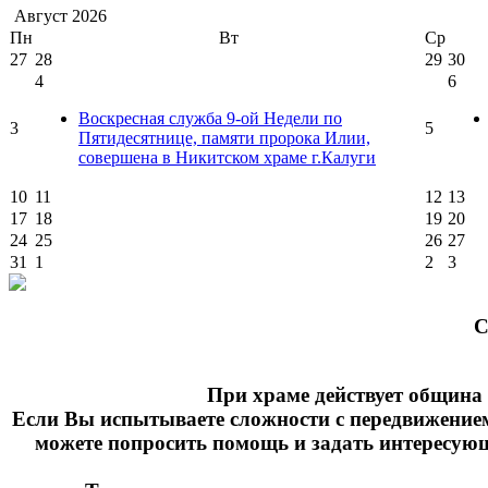
Август
2026
Пн
Вт
Ср
27
28
29
30
4
6
Воскресная служба 9-ой Недели по
3
5
Пятидесятнице, памяти пророка Илии,
совершена в Никитском храме г.Калуги
10
11
12
13
17
18
19
20
24
25
26
27
31
1
2
3
C
При храме действует община 
Если Вы испытываете сложности с передвижение
можете попросить помощь и задать интересующие