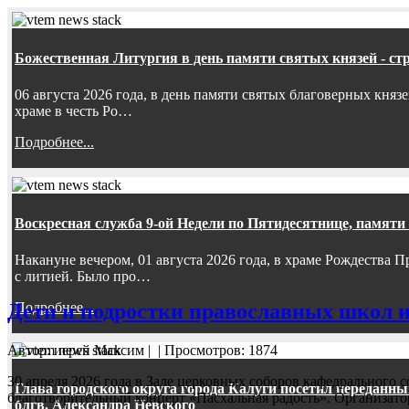
Божественная Литургия в день памяти святых князей - ст
06 августа 2026 года, в день памяти святых благоверных княз
храме в честь Ро…
Подробнее...
Воскресная служба 9-ой Недели по Пятидесятнице, памяти
Накануне вечером, 01 августа 2026 года, в храме Рождества
с литией. Было про…
Подробнее...
Дети и подростки православных школ и 
Автор: иерей Максим
|
| Просмотров: 1874
30 апреля 2026 года в Зале церковных соборов кафедрального 
Глава городского округа города Калуги посетил передан
благотворительный концерт «Пасхальная радость». Организа
блгв. Александра Невского