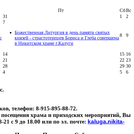
Пт
Сб
Вс
31
1
2
7
Божественная Литургия в день памяти святых
8
9
с
князей - страстотерпцев Бориса и Глеба совершена
в Никитском храме г.Калуги
14
15
16
21
22
23
28
29
30
4
5
6
с.
в, телефон: 8-915-895-88-72.
 посещения храма и приходских мероприятий, Вы
21 с 9 до 18.00 или по эл. почте:
kaluga.nikita-