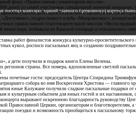
ьный фонд «Православная гуманитарная миссия».
1000 детей из семей участников специальной военной операции,
сов посетил комплекс зданий главного (церковного) корпуса быв
 приняла участие делегация Калужской епархии, в состав кото
 «Достояние», подросткового клуба «Микрокосмос», воскресной
допечных православной благотворительной миссии «Милосердный
й монастырь, побывала на Красной площади и поклонились свят
ыставка работ финалистов конкурса культурно-просветительско
утных кукол, росписи пасхальных яиц и созданию поздравитель
ки», а дети получили в подарок книги Елены Велены.
ых регионов страны. Все номера, вдохновленные светлой пасха
.
шены почетные гости: председатель Центра Спиридона Тримифу
атриаршего собора во имя Воскресения Христова — главного 
ятия юные Калужане получили сладкие пасхальные подарки от с
ым и культурным событием для юных гостей и их наставников, 
и концерта выражают искреннюю благодарность руководству Це
ой Православной Церкви, организаторам и благотворителям, а 
зации поездки и возможность приобщиться к пасхальному торже