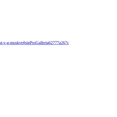
radost-v-g-moskve#sigProGalleria62777a267c