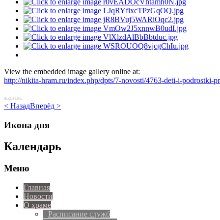
View the embedded image gallery online at:
http://nikita-hram.ru/index.php/dpts/7-novosti/4763-deti-i-podrostki
Social Like
< Назад
Вперёд >
Икона дня
Календарь
Меню
Главная
Новости
О храме
Расписание служб