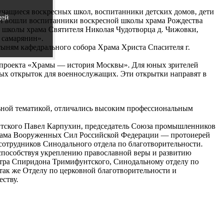
 учащиеся воскресных школ, воспитанники детских домов, дети
шей
рой вошли воспитанники воскресной школы храма Рождества
 школы храма Святителя Николая Чудотворца д. Чижовки,
 самарянин».
ыням кафедрального собора Храма Христа Спасителя г.
го проекта «Храмы — история Москвы». Для юных зрителей
ных открыток для военнослужащих. Эти открытки направят в
льной тематикой, отличались высоким профессиональным
нтского Павел Карпухин, председатель Союза промышленников
храма Вооруженных Сил Российской Федерации — протоиерей
отрудников Синодального отдела по благотворительности.
способствуя укреплению православной веры и развитию
нтра Спиридона Тримифунтского, Синодальному отделу по
так же Отделу по церковной благотворительности и
ству.