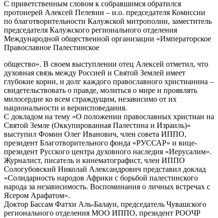
С приветственным словом к собравшимся обратился
протоиерей Алексей Пелевин – и.о. председателя Комиссии
по благотворительности Калужской митрополии, заместитель
председателя Калужского регионального отделения
Международной общественной организации «Императорское
Православное Палестинское
общество». В своем выступлении отец Алексей отметил, что
духовная связь между Россией и Святой Землей имеет
глубокие корни, и долг каждого православного христианина –
свидетельствовать о правде, молиться о мире и проявлять
милосердие ко всем страждущим, независимо от их
национальности и вероисповедания.
С докладом на тему «О положении православных христиан на
Святой Земле (Оккупированная Палестина и Израиль)»
выступил Фомин Олег Иванович, член совета ИППО,
президент Благотворительного фонда «РУССАР» и вице-
президент Русского центра духовного наследия «Иерусалим».
Журналист, писатель и кинематографист, член ИППО
Сологубовский Николай Александрович представил доклад
«Солидарность народов Африки с борьбой палестинского
народа за независимость. Воспоминания о личных встречах с
Ясером Арафатом».
Доктор Бассам Фатхи Аль-Балауи, председатель Чувашского
регионального отделения МОО ИППО, президент РООЧР