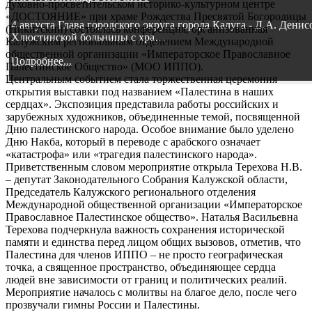
духовно-просветительском историко-культурном центре
«ДОСТОЯНИЕ» при храме Рождества Пресвятой Богородицы
4 августа Глава городского округа города Калуга - Д.А. Дени
(Никитский) состоялась конференция, организованная
Хлюстинской больницы с хра…
Калужским региональным отделением Международной
общественной организации «Императорское Православное
Подробнее...
Палестинское Общество» (МОО ИППО).
Центральным событием стала торжественная церемония
открытия выставки под названием «Палестина в наших
сердцах». Экспозиция представила работы российских и
зарубежных художников, объединенные темой, посвященной
Дню палестинского народа. Особое внимание было уделено
Дню Накба, который в переводе с арабского означает
«катастрофа» или «трагедия палестинского народа».
Приветственным словом мероприятие открыла Терехова Н.В.
– депутат Законодательного Собрания Калужской области,
Председатель Калужского регионального отделения
Международной общественной организации «Императорское
Православное Палестинское общество». Наталья Васильевна
Терехова подчеркнула важность сохранения исторической
памяти и единства перед лицом общих вызовов, отметив, что
Палестина для членов ИППО – не просто географическая
точка, а священное пространство, объединяющее сердца
людей вне зависимости от границ и политических реалий.
Мероприятие началось с молитвы на благое дело, после чего
прозвучали гимны России и Палестины.