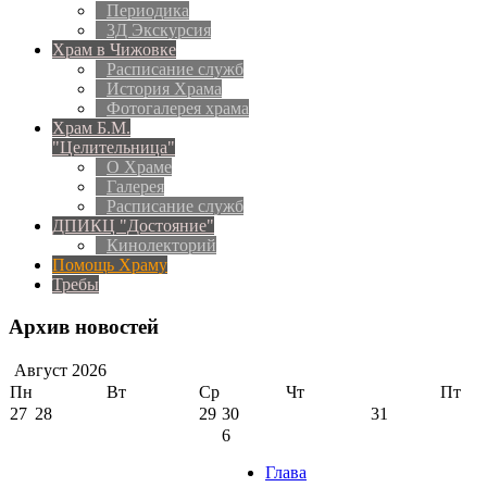
Периодика
3Д Экскурсия
Храм в Чижовке
Расписание служб
История Храма
Фотогалерея храма
Храм Б.М.
"Целительница"
О Храме
Галерея
Расписание служб
ДПИКЦ "Достояние"
Кинолекторий
Помощь Храму
Требы
Архив новостей
Август
2026
Пн
Вт
Ср
Чт
Пт
27
28
29
30
31
6
Глава