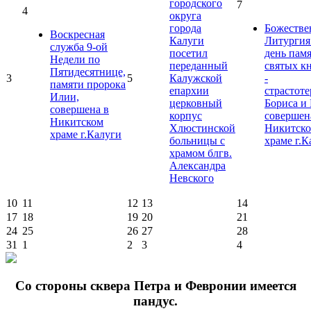
городского
7
4
округа
города
Божестве
Воскресная
Калуги
Литургия
служба 9-ой
посетил
день пам
Недели по
переданный
святых к
Пятидесятнице,
3
5
Калужской
-
памяти пророка
епархии
страстот
Илии,
церковный
Бориса и 
совершена в
корпус
совершен
Никитском
Хлюстинской
Никитск
храме г.Калуги
больницы с
храме г.К
храмом блгв.
Александра
Невского
10
11
12
13
14
17
18
19
20
21
24
25
26
27
28
31
1
2
3
4
Cо стороны сквера Петра и Февронии имеется
пандус.