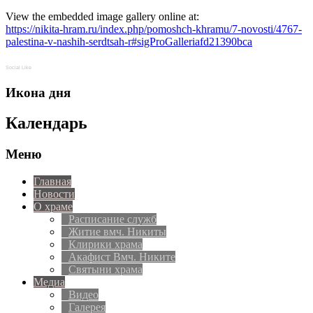
View the embedded image gallery online at:
https://nikita-hram.ru/index.php/pomoshch-khramu/7-novosti/4767-
palestina-v-nashih-serdtsah-r#sigProGalleriafd21390bca
Social Like
Икона дня
Календарь
Меню
Главная
Новости
О храме
Расписание служб
Житие вмч. Никиты
Клирики храма
Акафист Вмч. Никите
Святыни храма
Медиа
Видео
Галерея