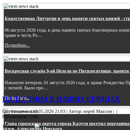
Божественная Литургия в день памяти святых князей - ст
06 августа 2026 года, в день памяти святых благоверных княз
храме в честь Ро…
Подробнее...
Воскресная служба 9-ой Недели по Пятидесятнице, памяти
Накануне вечером, 01 августа 2026 года, в храме Рождества
с литией. Было про…
Подробнее...
ПАЛЕСТИНА В НАШИХ СЕРДЦАХ
Опубликовано 18.05.2026 21:03
|
Автор: иерей Максим
|
|
Просмотров: 1546
Глава городского округа города Калуги посетил передан
15 мая в
блгв. Александра Невского