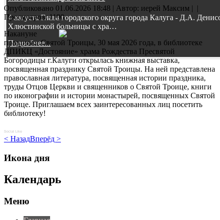
Опубликовано 01.06.2026 18:48
|
Автор: иерей Максим
|
|
Просмотров: 1190
4 августа Глава городского округа города Калуга - Д.А. Дени
Хлюстинской больницы с хра…
Накануне
праздника Святой Троицы, 30 мая 2026 года, в библиотеке
Подробнее...
ДПИКЦ «Достояние» храма Рождества Пресвятой
Богородицы г.Калуги открылась книжная выставка,
посвященная празднику Святой Троицы. На ней представлена
православная литература, посвященная истории праздника,
труды Отцов Церкви и священников о Святой Троице, книги
по иконографии и истории монастырей, посвященных Святой
Троице. Приглашаем всех заинтересованных лиц посетить
библиотеку!
Social Like
< Назад
Вперёд >
Икона дня
Календарь
Меню