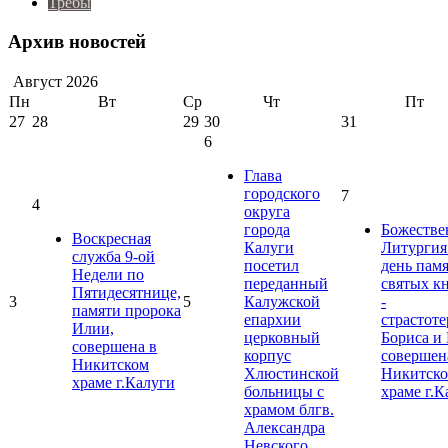
Требы
Архив новостей
Август
2026
Пн
Вт
Ср
Чт
Пт
27
28
29
30
31
6
Глава
городского
7
4
округа
города
Божестве
Воскресная
Калуги
Литургия
служба 9-ой
посетил
день пам
Недели по
переданный
святых к
Пятидесятнице,
3
5
Калужской
-
памяти пророка
епархии
страстот
Илии,
церковный
Бориса и 
совершена в
корпус
совершен
Никитском
Хлюстинской
Никитск
храме г.Калуги
больницы с
храме г.К
храмом блгв.
Александра
Невского