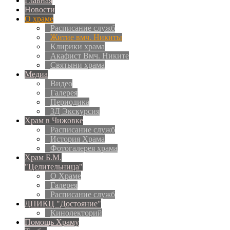
Главная
Новости
О храме
Расписание служб
Житие вмч. Никиты
Клирики храма
Акафист Вмч. Никите
Святыни храма
Медиа
Видео
Галерея
Периодика
3Д Экскурсия
Храм в Чижовке
Расписание служб
История Храма
Фотогалерея храма
Храм Б.М.
"Целительница"
О Храме
Галерея
Расписание служб
ДПИКЦ "Достояние"
Кинолекторий
Помощь Храму