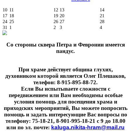
10
11
12
13
14
17
18
19
20
21
24
25
26
27
28
31
1
2
3
4
Cо стороны сквера Петра и Февронии имеется
пандус.
При храме действует община глухих,
духовником которой является Олег Плешаков,
телефон: 8-915-895-88-72.
Если Вы испытываете сложности с
передвижением или Вам необходимы особые
условия помощь для посещения храма и
приходских мероприятий, Вы можете попросить
помощь и задать интересующие Вас вопросы по
телефону: 75-18-21, 8-901-995-18-21 с 9 до 18.00
или по эл. почте:
kaluga.nikita-hram@mail.ru