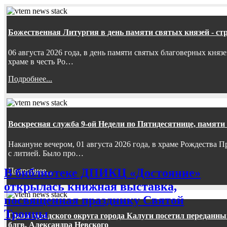
Божественная Литургия в день памяти святых князей - ст
06 августа 2026 года, в день памяти святых благоверных княз
храме в честь Ро…
Подробнее...
Воскресная служба 9-ой Недели по Пятидесятнице, памяти
Накануне вечером, 01 августа 2026 года, в храме Рождества
с литией. Было про…
Подробнее...
В библиотеке ДПИКЦ «Достояние»
открылась книжная выставка,
посвященная празднику Святой
Троицы
Глава городского округа города Калуги посетил передан
блгв. Александра Невского