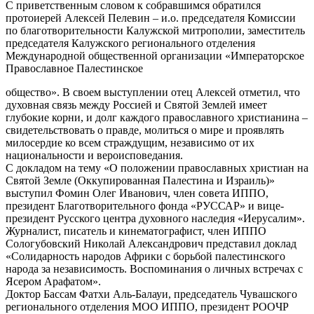
С приветственным словом к собравшимся обратился
протоиерей Алексей Пелевин – и.о. председателя Комиссии
по благотворительности Калужской митрополии, заместитель
председателя Калужского регионального отделения
Международной общественной организации «Императорское
Православное Палестинское
общество». В своем выступлении отец Алексей отметил, что
духовная связь между Россией и Святой Землей имеет
глубокие корни, и долг каждого православного христианина –
свидетельствовать о правде, молиться о мире и проявлять
милосердие ко всем страждущим, независимо от их
национальности и вероисповедания.
С докладом на тему «О положении православных христиан на
Святой Земле (Оккупированная Палестина и Израиль)»
выступил Фомин Олег Иванович, член совета ИППО,
президент Благотворительного фонда «РУССАР» и вице-
президент Русского центра духовного наследия «Иерусалим».
Журналист, писатель и кинематографист, член ИППО
Сологубовский Николай Александрович представил доклад
«Солидарность народов Африки с борьбой палестинского
народа за независимость. Воспоминания о личных встречах с
Ясером Арафатом».
Доктор Бассам Фатхи Аль-Балауи, председатель Чувашского
регионального отделения МОО ИППО, президент РООЧР