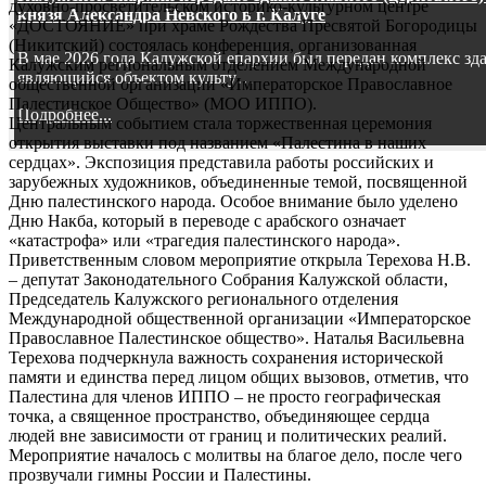
духовно-просветительском историко-культурном центре
князя Александра Невского в г. Калуге
«ДОСТОЯНИЕ» при храме Рождества Пресвятой Богородицы
(Никитский) состоялась конференция, организованная
В мае 2026 года Калужской епархии был передан комплекс зд
Калужским региональным отделением Международной
являющийся объектом культу…
общественной организации «Императорское Православное
Палестинское Общество» (МОО ИППО).
Подробнее...
Центральным событием стала торжественная церемония
открытия выставки под названием «Палестина в наших
сердцах». Экспозиция представила работы российских и
зарубежных художников, объединенные темой, посвященной
Дню палестинского народа. Особое внимание было уделено
Дню Накба, который в переводе с арабского означает
«катастрофа» или «трагедия палестинского народа».
Приветственным словом мероприятие открыла Терехова Н.В.
– депутат Законодательного Собрания Калужской области,
Председатель Калужского регионального отделения
Международной общественной организации «Императорское
Православное Палестинское общество». Наталья Васильевна
Терехова подчеркнула важность сохранения исторической
памяти и единства перед лицом общих вызовов, отметив, что
Палестина для членов ИППО – не просто географическая
точка, а священное пространство, объединяющее сердца
людей вне зависимости от границ и политических реалий.
Мероприятие началось с молитвы на благое дело, после чего
прозвучали гимны России и Палестины.