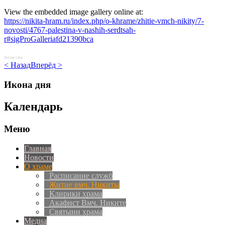
View the embedded image gallery online at:
https://nikita-hram.ru/index.php/o-khrame/zhitie-vmch-nikity/7-
novosti/4767-palestina-v-nashih-serdtsah-
r#sigProGalleriafd21390bca
Social Like
< Назад
Вперёд >
Икона дня
Календарь
Меню
Главная
Новости
О храме
Расписание служб
Житие вмч. Никиты
Клирики храма
Акафист Вмч. Никите
Святыни храма
Медиа