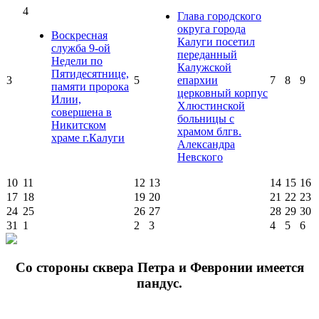
4
Глава городского
округа города
Воскресная
Калуги посетил
служба 9-ой
переданный
Недели по
Калужской
Пятидесятнице,
3
5
епархии
7
8
9
памяти пророка
церковный корпус
Илии,
Хлюстинской
совершена в
больницы с
Никитском
храмом блгв.
храме г.Калуги
Александра
Невского
10
11
12
13
14
15
16
17
18
19
20
21
22
23
24
25
26
27
28
29
30
31
1
2
3
4
5
6
Cо стороны сквера Петра и Февронии имеется
пандус.