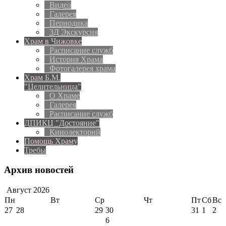
Видео
Галерея
Периодика
3Д Экскурсия
Храм в Чижовке
Расписание служб
История Храма
Фотогалерея храма
Храм Б.М.
"Целительница"
О Храме
Галерея
Расписание служб
ДПИКЦ "Достояние"
Кинолекторий
Помощь Храму
Требы
Архив новостей
Август
2026
Пн
Вт
Ср
Чт
Пт
Сб
Вс
27
28
29
30
31
1
2
6