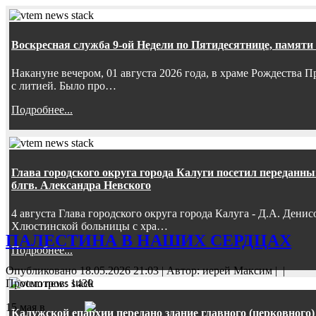
Воскресная служба 9-ой Недели по Пятидесятнице, памяти
Накануне вечером, 01 августа 2026 года, в храме Рождества
с литией. Было про…
Подробнее...
Глава городского округа города Калуги посетил передан
блгв. Александра Невского
4 августа Глава городского округа города Калуга - Д.А. Дени
Хлюстинской больницы с хра…
ПАЛЕСТИНА В НАШИХ СЕРДЦАХ
Подробнее...
Опубликовано 18.05.2026 21:03
|
Автор: иерей Максим
|
|
Просмотров: 1430
15 мая в
Калужской епархии передано здание главного (церковного