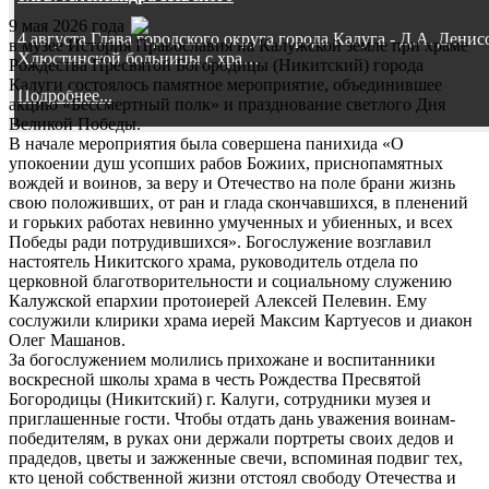
9 мая 2026 года
4 августа Глава городского округа города Калуга - Д.А. Дени
в музее История Православия на Калужской земле при храме
Хлюстинской больницы с хра…
Рождества Пресвятой Богородицы (Никитский) города
Калуги состоялось памятное мероприятие, объединившее
Подробнее...
акцию «Бессмертный полк» и празднование светлого Дня
Великой Победы.
В начале мероприятия была совершена панихида «О
упокоении душ усопших рабов Божиих, приснопамятных
вождей и воинов, за веру и Отечество на поле брани жизнь
свою положивших, от ран и глада скончавшихся, в пленений
и горьких работах невинно умученных и убиенных, и всех
Победы ради потрудившихся». Богослужение возглавил
настоятель Никитского храма, руководитель отдела по
церковной благотворительности и социальному служению
Калужской епархии протоиерей Алексей Пелевин. Ему
сослужили клирики храма иерей Максим Картуесов и диакон
Олег Машанов.
За богослужением молились прихожане и воспитанники
воскресной школы храма в честь Рождества Пресвятой
Богородицы (Никитский) г. Калуги, сотрудники музея и
приглашенные гости. Чтобы отдать дань уважения воинам-
победителям, в руках они держали портреты своих дедов и
прадедов, цветы и зажженные свечи, вспоминая подвиг тех,
кто ценой собственной жизни отстоял свободу Отечества и