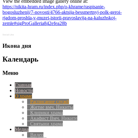
View the embedded image gallery online at:
https://nikita-hram.ru/index.php/o-khrame/raspisanie-
bogosluzhenij/7-novosti/4766-aktsija-bessmertnyj-polk-geroi-
rjadom-proshla-v-muzei-istorii-pravoslavija-na-kaluzhskoj-
zemle#sigProGalleria842efea28b
Social Like
Икона дня
Календарь
Меню
Главная
Новости
О храме
Расписание служб
Житие вмч. Никиты
Клирики храма
Акафист Вмч. Никите
Святыни храма
Медиа
Видео