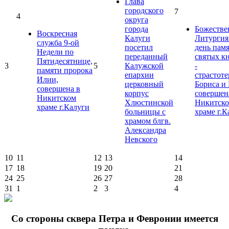
Глава
городского
7
4
округа
города
Божестве
Воскресная
Калуги
Литургия
служба 9-ой
посетил
день пам
Недели по
переданный
святых к
Пятидесятнице,
3
5
Калужской
-
памяти пророка
епархии
страстот
Илии,
церковный
Бориса и 
совершена в
корпус
совершен
Никитском
Хлюстинской
Никитск
храме г.Калуги
больницы с
храме г.К
храмом блгв.
Александра
Невского
10
11
12
13
14
17
18
19
20
21
24
25
26
27
28
31
1
2
3
4
Cо стороны сквера Петра и Февронии имеется