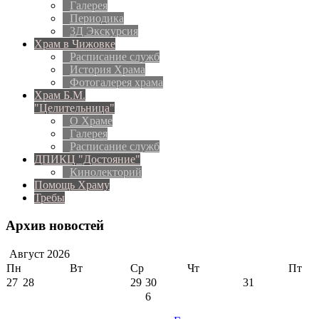
Галерея
Периодика
3Д Экскурсия
Храм в Чижовке
Расписание служб
История Храма
Фотогалерея храма
Храм Б.М.
"Целительница"
О Храме
Галерея
Расписание служб
ДПИКЦ "Достояние"
Кинолекторий
Помощь Храму
Требы
Архив новостей
Август
2026
Пн
Вт
Ср
Чт
Пт
27
28
29
30
31
6