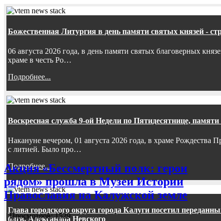
Божественная Литургия в день памяти святых князей - ст
06 августа 2026 года, в день памяти святых благоверных княз
храме в честь Ро…
Подробнее...
Воскресная служба 9-ой Недели по Пятидесятнице, памяти
Накануне вечером, 01 августа 2026 года, в храме Рождества
с литией. Было про…
Подробнее...
Акция «Бессмертный полк: герои
рядом» прошла в Музеи Истории
Православия на Калужской земле
Глава городского округа города Калуги посетил передан
| Просмотров: 1529
блгв. Александра Невского