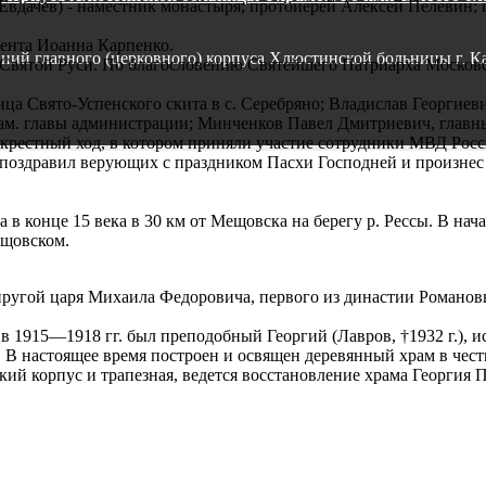
вдачев) - наместник монастыря; протоиерей Алексей Пелевин; 
ента Иоанна Карпенко.
аний главного (церковного) корпуса Хлюстинской больницы г. К
Святой Руси. По благословению Святейшего Патриарха Московск
ца Свято-Успенского скита в с. Серебряно; Владислав Георгие
ам. главы администрации; Минченков Павел Дмитриевич, главн
рестный ход, в котором приняли участие сотрудники МВД Росс
 поздравил верующих с праздником Пасхи Господней и произнес
в конце 15 века в 30 км от Мещовска на берегу р. Рессы. В нач
ещовском.
угой царя Михаила Федоровича, первого из династии Романовы
915––1918 гг. был преподобный Георгий (Лавров, †1932 г.), исп
 В настоящее время построен и освящен деревянный храм в чест
кий корпус и трапезная, ведется восстановление храма Георгия