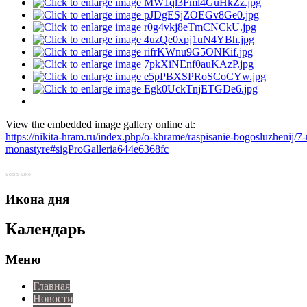
View the embedded image gallery online at:
https://nikita-hram.ru/index.php/o-khrame/raspisanie-bogosluzhenij/
monastyre#sigProGalleria644e6368fc
Social Like
Икона дня
Календарь
Меню
Главная
Новости