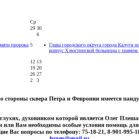
Ср
29
30
6
амяти пророка
5
Глава городского округа города Калуги 
корпус Хлюстинской больницы с храмом 
12
13
19
20
26
27
2
3
о стороны сквера Петра и Февронии имеется панду
глухих, духовником которой является Олег Плешако
м или Вам необходимы особые условия помощь для
 Вас вопросы по телефону: 75-18-21, 8-901-995-18-
hram@mail.ru