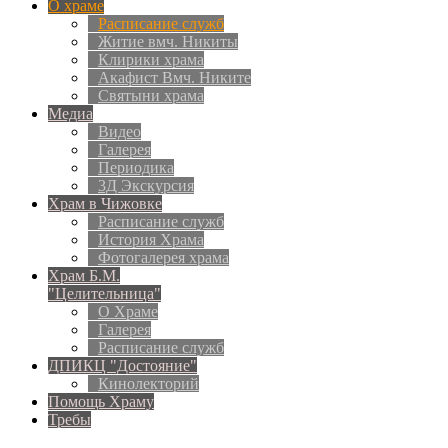
О храме
Расписание служб
Житие вмч. Никиты
Клирики храма
Акафист Вмч. Никите
Святыни храма
Медиа
Видео
Галерея
Периодика
3Д Экскурсия
Храм в Чижовке
Расписание служб
История Храма
Фотогалерея храма
Храм Б.М.
"Целительница"
О Храме
Галерея
Расписание служб
ДПИКЦ "Достояние"
Кинолекторий
Помощь Храму
Требы