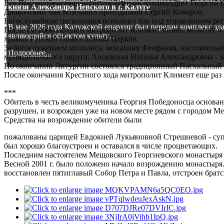
Его Высокопреосвященству сослужили: архимандрит Георгий (Е
князя Александра Невского в г. Калуге
Диаконский чин возглавил протодиакон Сергий Комаров.
Богослужебные песнопения исполнил хор под управлением рег
В мае 2026 года Калужской епархии был передан комплекс зд
После сугубой ектении митрополит Климент вознес молитву о 
являющийся объектом культу…
храмах Русской Православной Церкви.
За богослужением молились: монахиня Феофания, настоятельни
Подробнее...
муниципального округа; Аношкина Наталья Александровна - з
По окончании Литургии состоялся традиционный Пасхальный к
После окончания Крестного хода митрополит Климент еще раз
***
Обитель в честь великомученика Георгия Победоносца основана 
разрушен, и возрожден уже на новом месте рядом с городом М
Средства на возрождение обители были
пожалованы царицей Евдокией Лукьяновной Стрешневой - супр
был хорошо благоустроен и оставался в числе процветающих.
Последним настоятелем Мещовского Георгиевского монастыря в 1
Весной 2001 г. было положено начало возрождению монастыря.
восстановлен пятиглавый Собор Петра и Павла, отстроен братс