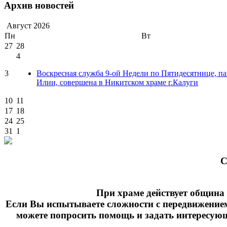
Архив новостей
Август
2026
Пн
Вт
27
28
4
3
Воскресная служба 9-ой Недели по Пятидесятнице, п
Илии, совершена в Никитском храме г.Калуги
10
11
17
18
24
25
31
1
C
При храме действует община 
Если Вы испытываете сложности с передвижение
можете попросить помощь и задать интересующие