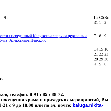
Чт
Пт
Сб
Вс
31
1
2
посетил переданный Калужской епархии церковный
7
8
9
блгв. Александра Невского
14
15
16
21
22
23
28
29
30
4
5
6
с.
в, телефон: 8-915-895-88-72.
 посещения храма и приходских мероприятий, Вы
21 с 9 до 18.00 или по эл. почте:
kaluga.nikita-