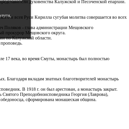
представители духовенства Калужской и Песоченской епархии.
алуги,
ого и всея Руси Кирилла сугубая молитва совершается во всех
вич Поляков - глава администрации Мещовского
ый прокурор Мещовского округа.
ии по Калужской области.
 проповедь.
але 17 века, во время Смуты, монастырь был полностью
х. Благодаря вкладам знатных благотворителей монастырь
оведник. В 1918 г. он был арестован, а монастырь закрыт.
ь Святого Преподобноисповедника Георгия (Лаврова),
 Победоносца, сформирована монашеская община.