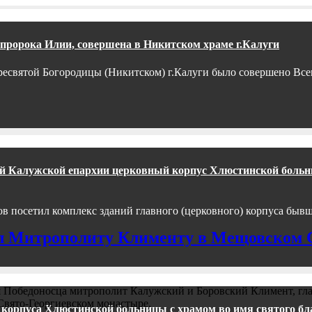
 пророка Илии, совершена в Никитском храме г.Калуги
 Пресвятой Богородицы (Никитском) г.Калуги было совершено Вс
ный Калужской епархии церковный корпус Хлюстинской боль
сов посетил комплекс зданий главного (церковного) корпуса быв
л Митрополиту Клименту в Мещовском 
гия Победоносца митрополит Калужский и Боровский Климент, гл
вято-Георгиевском монастыре.
) корпуса Хлюстинской больницы с храмом во имя святого бл