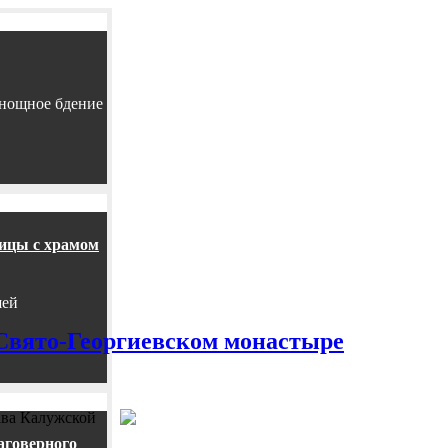
енощное бдение
ницы с храмом
шей
Свято-Георгиевском монастыре
ава Калужской
аговерного