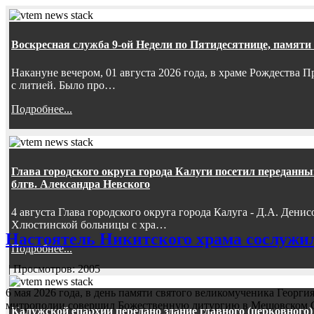
Воскресная служба 9-ой Недели по Пятидесятнице, памяти
Накануне вечером, 01 августа 2026 года, в храме Рождества
с литией. Было про…
Подробнее...
Глава городского округа города Калуги посетил передан
блгв. Александра Невского
4 августа Глава городского округа города Калуга - Д.А. Дени
Хлюстинской больницы с хра…
Настоятель Никитского храма сослужи
Подробнее...
| Просмотров: 2005
6 мая 2026 года, в день памяти святого великомученика Геор
митрополии совершил Божественную литургию в Мещовском С
Калужской епархии передано здание главного (церковного