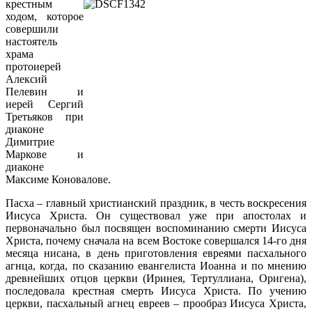
крестным
ходом, которое
совершили
настоятель
храма
протоиерей
Алексий
Пелевин и
иерей Сергий
Третьяков при
диаконе
Димитрие
Маркове и
диаконе
Максиме Коновалове.
Пасха – главный христианский праздник, в честь воскресения
Иисуса Христа. Он существовал уже при апостолах и
первоначально был посвящен воспоминанию смерти Иисуса
Христа, почему сначала на всем Востоке совершался 14-го дня
месяца нисана, в день приготовления евреями пасхального
агнца, когда, по сказанию евангелиста Иоанна и по мнению
древнейших отцов церкви (Иринея, Тертуллиана, Оригена),
последовала крестная смерть Иисуса Христа. По учению
церкви, пасхальный агнец евреев – прообраз Иисуса Христа,