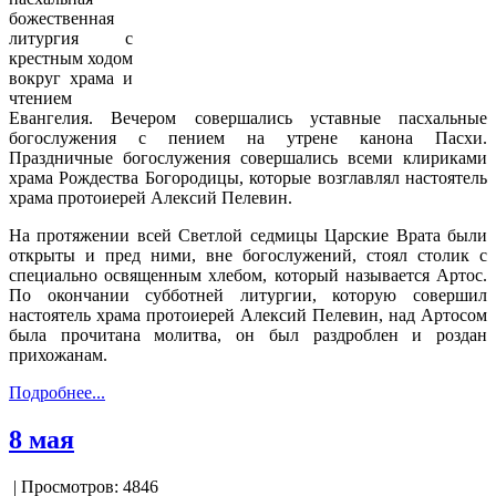
божественная
литургия с
крестным ходом
вокруг храма и
чтением
Евангелия. Вечером совершались уставные пасхальные
богослужения с пением на утрене канона Пасхи.
Праздничные богослужения совершались всеми клириками
храма Рождества Богородицы, которые возглавлял настоятель
храма протоиерей Алексий Пелевин.
На протяжении всей Светлой седмицы Царские Врата были
открыты и пред ними, вне богослужений, стоял столик с
специально освященным хлебом, который называется Артос.
По окончании субботней литургии, которую совершил
настоятель храма протоиерей Алексий Пелевин, над Артосом
была прочитана молитва, он был раздроблен и роздан
прихожанам.
Подробнее...
8 мая
| Просмотров: 4846