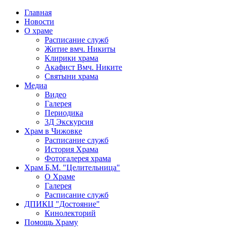
Главная
Новости
О храме
Расписание служб
Житие вмч. Никиты
Клирики храма
Акафист Вмч. Никите
Святыни храма
Медиа
Видео
Галерея
Периодика
3Д Экскурсия
Храм в Чижовке
Расписание служб
История Храма
Фотогалерея храма
Храм Б.М. "Целительница"
О Храме
Галерея
Расписание служб
ДПИКЦ "Достояние"
Кинолекторий
Помощь Храму