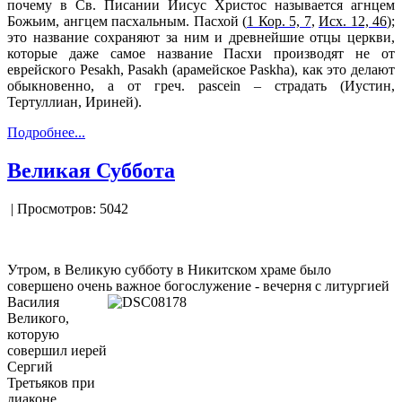
почему в Св. Писании Иисус Христос называется агнцем
Божьим, ангцем пасхальным. Пасхой (
1 Кор. 5, 7
,
Исх. 12, 46
);
это название сохраняют за ним и древнейшие отцы церкви,
которые даже самое название Пасхи производят не от
еврейского Pesakh, Pasakh (арамейское Paskha), как это делают
обыкновенно, а от греч. pascein – страдать (Иустин,
Тертуллиан, Ириней).
Подробнее...
Великая Суббота
| Просмотров: 5042
Утром, в Великую субботу в Никитском храме было
совершено очень важное богослужение - вечерня с литургией
Василия
Великого,
которую
совершил иерей
Сергий
Третьяков при
диаконе