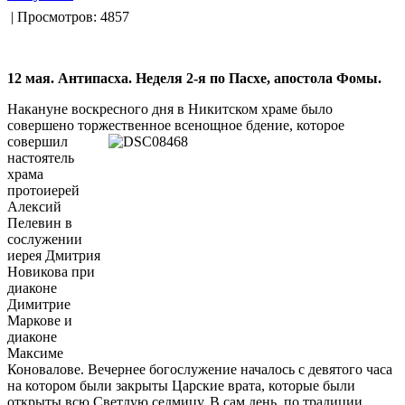
| Просмотров: 4857
12 мая. Антипасха. Неделя 2-я по Пасхе, апостола Фомы.
Накануне воскресного дня в Никитском храме было
совершено торжественное всенощное бдение, которое
совершил
настоятель
храма
протоиерей
Алексий
Пелевин в
сослужении
иерея Дмитрия
Новикова при
диаконе
Димитрие
Маркове и
диаконе
Максиме
Коновалове. Вечернее богослужение началось с девятого часа
на котором были закрыты Царские врата, которые были
открыты всю Светлую седмицу. В сам день, по традиции,