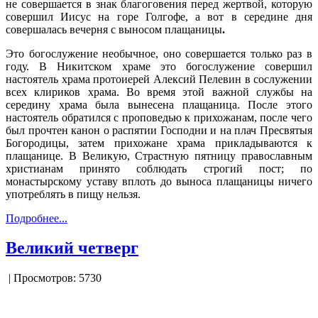
не совершается в знак благоговения перед жертвой, которую
совершил Иисус на горе Голгофе, а вот в середине дня
совершалась
вечерня с выносом плащаницы
.
Это богослужение необычное, оно совершается только раз в
году. В Никитском храме это богослужение совершил
настоятель храма протоиерей Алексий Пелевин в сослужении
всех клириков храма. Во время этой важной службы на
середину храма была вынесена плащаница. После этого
настоятель обратился с проповедью к прихожанам, после чего
был прочтен канон о распятии Господни и на плач Пресвятыя
Богородицы, затем прихожане храма прикладываются к
плащанице. В Великую, Страстную пятницу православным
христианам принято соблюдать строгий пост; по
монастырскому уставу вплоть до выноса плащаницы ничего
употреблять в пищу нельзя.
Подробнее...
Великий четверг
| Просмотров: 5730