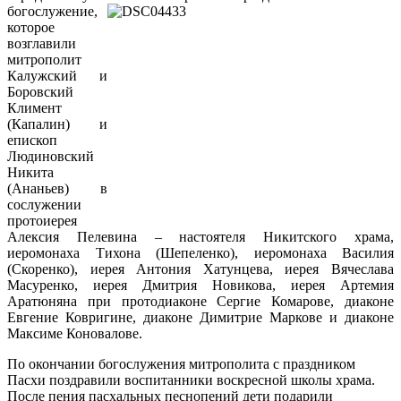
богослужение,
которое
возглавили
митрополит
Калужский и
Боровский
Климент
(Капалин) и
епископ
Людиновский
Никита
(Ананьев) в
сослужении
протоиерея
Алексия Пелевина – настоятеля Никитского храма,
иеромонаха Тихона (Шепеленко), иеромонаха Василия
(Скоренко), иерея Антония Хатунцева, иерея Вячеслава
Масуренко, иерея Дмитрия Новикова, иерея Артемия
Аратюняна при протодиаконе Сергие Комарове, диаконе
Евгение Ковригине, диаконе Димитрие Маркове и диаконе
Максиме Коновалове.
По окончании богослужения митрополита с праздником
Пасхи поздравили воспитанники воскресной школы храма.
После пения пасхальных песнопений дети подарили