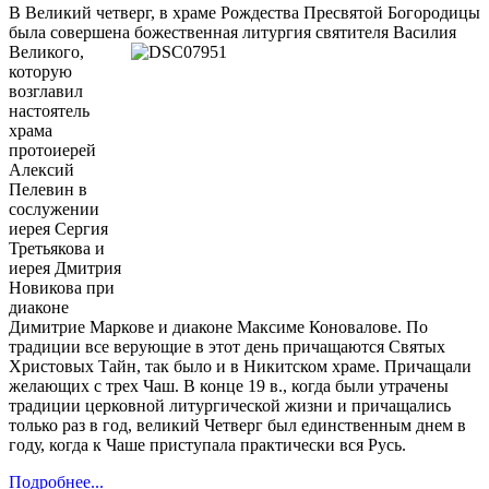
В Великий четверг, в храме Рождества Пресвятой Богородицы
была совершена божественная литургия святителя Василия
Великого,
которую
возглавил
настоятель
храма
протоиерей
Алексий
Пелевин в
сослужении
иерея Сергия
Третьякова и
иерея Дмитрия
Новикова при
диаконе
Димитрие Маркове и диаконе Максиме Коновалове.
По
традиции все верующие в этот день причащаются Святых
Христовых Тайн, так было и в Никитском храме. Причащали
желающих с трех Чаш. В конце 19 в., когда были утрачены
традиции церковной литургической жизни и причащались
только раз в год, великий Четверг был единственным днем в
году, когда к Чаше приступала практически вся Русь.
Подробнее...