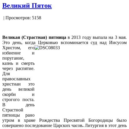
Великий Пяток
| Просмотров: 5158
Великая (Страстная) пятница
в 2013 году выпала на 3 мая.
Это день, когда Церковью вспоминается суд над Иисусом
Христом, его
избиение и
поругание,
казнь и смерть
через распятие.
Для
православных
христиан это
день великой
скорби и
строгого поста.
В день
Страстной
пятницы рано
утром в храме Рождества Пресвятой Богородицы было
совершено последование
Царских часов
.
Литургия в этот день