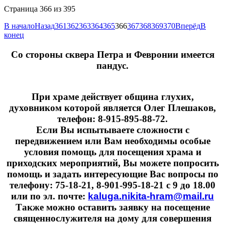
Страница 366 из 395
В начало
Назад
361
362
363
364
365
366
367
368
369
370
Вперёд
В
конец
Cо стороны сквера Петра и Февронии имеется
пандус.
При храме действует община глухих,
духовником которой является Олег Плешаков,
телефон: 8-915-895-88-72.
Если Вы испытываете сложности с
передвижением или Вам необходимы особые
условия помощь для посещения храма и
приходских мероприятий, Вы можете попросить
помощь и задать интересующие Вас вопросы по
телефону: 75-18-21, 8-901-995-18-21 с 9 до 18.00
или по эл. почте:
kaluga.nikita-hram@mail.ru
Также можно оставить заявку на посещение
священнослужителя на дому для совершения