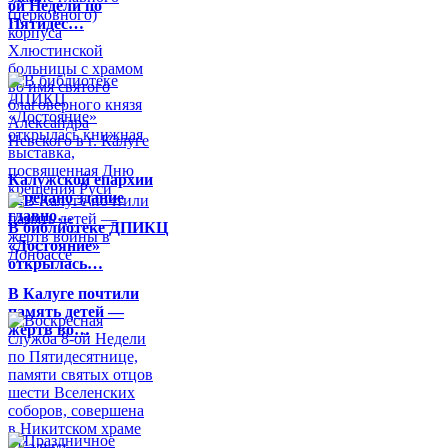
ой Недели по
Пятидес…
Калужской епархии
передано здание
главно…
В библиотеке ДПИКЦ
«Достояние»
открылась…
В Калуге почтили
память детей —
жертв во…