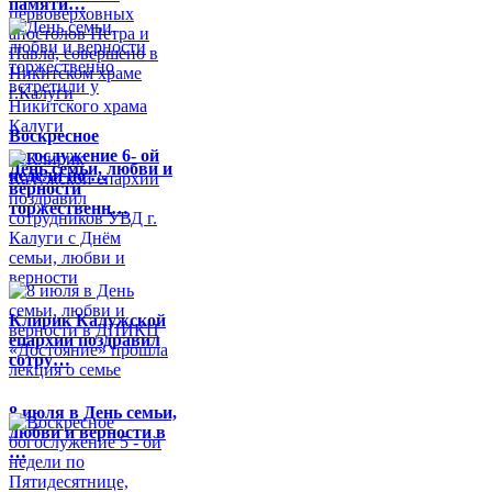
памяти…
Воскресное
богослужение 6- ой
День семьи, любви и
недели по …
верности
торжественн…
Клирик Калужской
епархии поздравил
сотру…
8 июля в День семьи,
любви и верности в
…