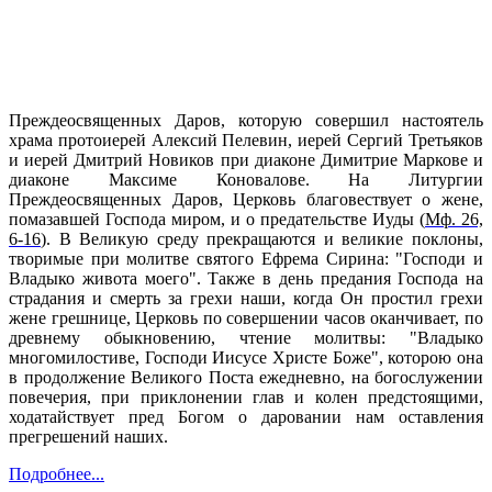
Преждеосвященных Даров, которую совершил настоятель
храма протоиерей Алексий Пелевин, иерей Сергий Третьяков
и иерей Дмитрий Новиков при диаконе Димитрие Маркове и
диаконе Максиме Коновалове. На Литургии
Преждеосвященных Даров, Церковь благовествует о жене,
помазавшей Господа миром, и о предательстве Иуды (
Мф. 26,
6-16
). В Великую среду прекращаются и великие поклоны,
творимые при молитве святого Ефрема Сирина: "Господи и
Владыко живота моего". Также в день предания Господа на
страдания и смерть за грехи наши, когда Он простил грехи
жене грешнице, Церковь по совершении часов оканчивает, по
древнему обыкновению, чтение молитвы: "Владыко
многомилостиве, Господи Иисусе Христе Боже", которою она
в продолжение Великого Поста ежедневно, на богослужении
повечерия, при приклонении глав и колен предстоящими,
ходатайствует пред Богом о даровании нам оставления
прегрешений наших.
Подробнее...