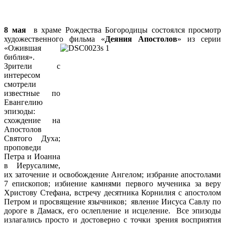
8 мая
в храме Рождества Богородицы состоялся просмотр
художественного фильма «
Деяния Апостолов
» из серии
«Ожившая
библия».
Зрители с
интересом
смотрели
известные по
Евангелию
эпизоды:
схождение на
Апостолов
Святого Духа;
проповеди
Петра и Иоанна
в Иерусалиме,
их заточение и освобождение Ангелом; избрание апостолами
7 епископов; избиение камнями первого мученика за веру
Христову Стефана, встречу десятника Корнилия с апостолом
Петром и просвящение язычников; явление Иисуса Савлу по
дороге в Дамаск, его ослепление и исцеление. Все эпизоды
излагались просто и достоверно с точки зрения восприятия