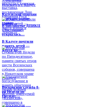
Калужской епархии
передано здание
главно…
В библиотеке ДПИКЦ
«Достояние»
открылась…
В Калуге почтили
память детей —
жертв во…
Воскресная служба 8-
ой Недели по
Пятидес…