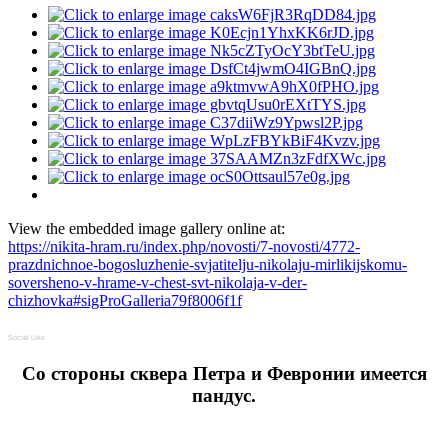
View the embedded image gallery online at:
https://nikita-hram.ru/index.php/novosti/7-novosti/4772-
prazdnichnoe-bogosluzhenie-svjatitelju-nikolaju-mirlikijskomu-
soversheno-v-hrame-v-chest-svt-nikolaja-v-der-
chizhovka#sigProGalleria79f8006f1f
Social Like
Cо стороны сквера Петра и Февронии имеется
пандус.