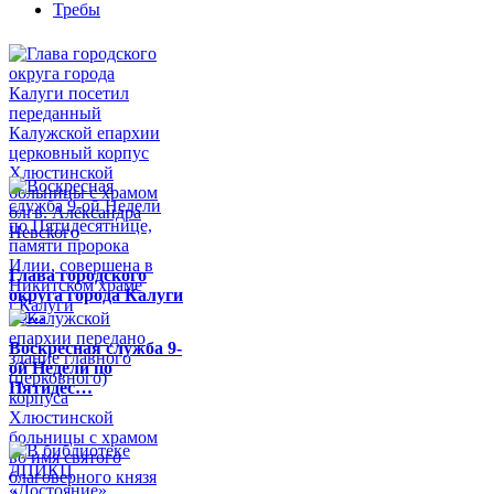
Требы
Глава городского
округа города Калуги
по…
Воскресная служба 9-
ой Недели по
Пятидес…