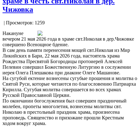
храме в честь свт.Николая в дер.
Чижовка
| Просмотров: 1259
Накануне
вечером 21 мая 2026 года в храме свт.Николая в дер.Чижовке
совершено Всенощное бдение.
В сам день памяти перенесения мощей свт.Николая из Мир
Ликийских в Бари, 22 мая 2026 года, настоятель храма
Рождества Пресвятой Богородицы протоиерей Алексей
Пелевин совершил Божественную Литургию в сослужении
иерея Олега Плешакова при диаконе Олеге Машанове.
На сугубой ектение вознесены сугубые прошения и молитва о
Святой Руси, которые читаются по благословению Патриарха
Кирилла. Сугубая молитва совершается во всех храмах
Русской Православной Церкви.
По окончании богослужения был совершен праздничный
молебен, пропеты многолетия, вознесены молитвы свт.
Николаю в престольный праздник храма, произнесена
проповедь. Священство и прихожане прошли Крестным
ходом вокруг храма.