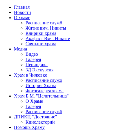
Главная
Новости
О храме
Расписание служб
Житие вмч. Никиты
Клирики храма
Акафист Вмч. Никите
Святыни храма
Медиа
Видео
Галерея
Периодика
3Д Экскурсия
Храм в Чижовке
Расписание служб
История Храма
Фотогалерея храма
Храм Б.М. "Целительница"
О Храме
Галерея
Расписание служб
ДПИКЦ "Достояние"
Кинолекторий
Помощь Храму