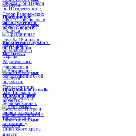
Праздничное
богослужение в
память обрете…
Воскресная служба 7-
ой Недели по
Пятидес…
Праздничная служба
18 июля в день
памяти…