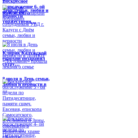
Воскресное
богослужение 6- ой
День семьи, любви и
недели по …
верности
торжественн…
Клирик Калужской
епархии поздравил
сотру…
8 июля в День семьи,
любви и верности в
…