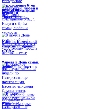
Воскресное
богослужение 6- ой
День семьи, любви и
недели по …
верности
торжественн…
Клирик Калужской
епархии поздравил
сотру…
8 июля в День семьи,
любви и верности в
…