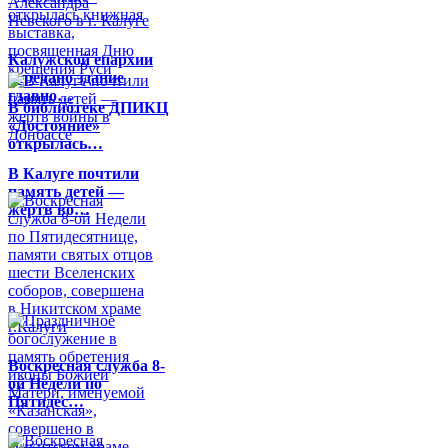
Калужской епархии
передано здание
главно…
В библиотеке ДПИКЦ
«Достояние»
открылась…
В Калуге почтили
память детей —
жертв во…
Воскресная служба 8-
ой Недели по
Пятидес…