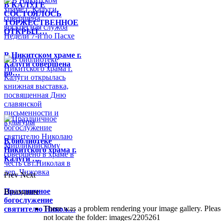
В КАЛУГЕ
СОСТОЯЛОСЬ
ТОРЖЕСТВЕННОЕ
ОТКРЫТ…
В Никитском храме г.
Калуги совершена
во…
В библиотеке
Никитского храма г.
Калуги …
Prev
Next
Праздничное
Внимание
богослужение
There was a problem rendering your image gallery. Please
святителю Никол…
not locate the folder: images/2205261