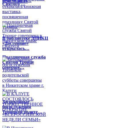
недели по П…
Святого …
В библиотеке ДПИКЦ
«Достояние»
открылась…
Праздничная служба
Святой Троице
соверше…
Заупокойные
богослужения
Троицкой родите…