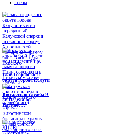
Требы
Глава городского
округа города Калуги
по…
Воскресная служба 9-
ой Недели по
Пятидес…