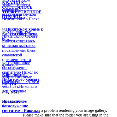
В КАЛУГЕ
СОСТОЯЛОСЬ
ТОРЖЕСТВЕННОЕ
ОТКРЫТ…
В Никитском храме г.
Калуги совершена
во…
В библиотеке
Никитского храма г.
Калуги …
Prev
Next
Праздничное
Внимание
богослужение
There was a problem rendering your image gallery.
святителю Никол…
Please make sure that the folder you are using in the