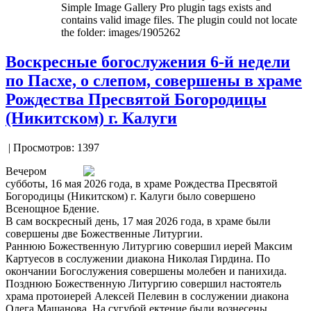
Simple Image Gallery Pro plugin tags exists and
contains valid image files. The plugin could not locate
the folder: images/1905262
Воскресные богослужения 6-й недели
по Пасхе, о слепом, совершены в храме
Рождества Пресвятой Богородицы
(Никитском) г. Калуги
| Просмотров: 1397
Вечером
субботы, 16 мая 2026 года, в храме Рождества Пресвятой
Богородицы (Никитском) г. Калуги было совершено
Всенощное Бдение.
В сам воскресный день, 17 мая 2026 года, в храме были
совершены две Божественные Литургии.
Раннюю Божественную Литургию совершил иерей Максим
Картуесов в сослужении диакона Николая Гирдина. По
окончании Богослужения совершены молебен и панихида.
Позднюю Божественную Литургию совершил настоятель
храма протоиерей Алексей Пелевин в сослужении диакона
Олега Машанова. На сугубой ектение были вознесены