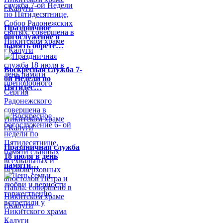
Праздничное
богослужение в
память обрете…
Воскресная служба 7-
ой Недели по
Пятидес…
Праздничная служба
18 июля в день
памяти…