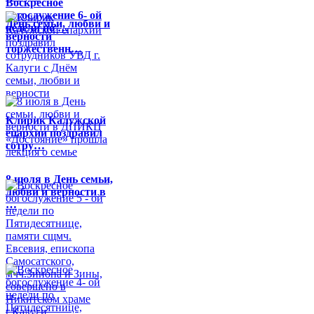
Воскресное
богослужение 6- ой
День семьи, любви и
недели по …
верности
торжественн…
Клирик Калужской
епархии поздравил
сотру…
8 июля в День семьи,
любви и верности в
…