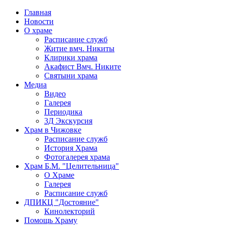
Главная
Новости
О храме
Расписание служб
Житие вмч. Никиты
Клирики храма
Акафист Вмч. Никите
Святыни храма
Медиа
Видео
Галерея
Периодика
3Д Экскурсия
Храм в Чижовке
Расписание служб
История Храма
Фотогалерея храма
Храм Б.М. "Целительница"
О Храме
Галерея
Расписание служб
ДПИКЦ "Достояние"
Кинолекторий
Помощь Храму