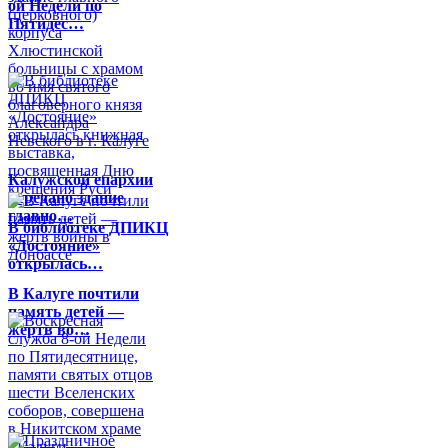
ой Недели по
Пятидес…
Калужской епархии
передано здание
главно…
В библиотеке ДПИКЦ
«Достояние»
открылась…
В Калуге почтили
память детей —
жертв во…