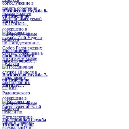
Воскресная служба 8-
ой Недели по
Пятидес…
Праздничное
богослужение в
память обрете…
Воскресная служба 7-
ой Недели по
Пятидес…
Праздничная служба
18 июля в день