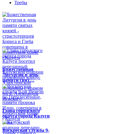
Требы
Божественная
Литургия в день
памяти свят…
Глава городского
округа города Калуги
по…
Воскресная служба 9-