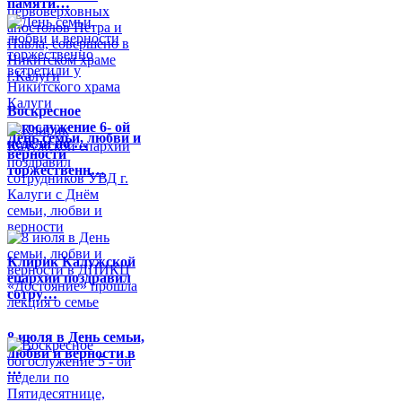
памяти…
Воскресное
богослужение 6- ой
День семьи, любви и
недели по …
верности
торжественн…
Клирик Калужской
епархии поздравил
сотру…
8 июля в День семьи,
любви и верности в
…