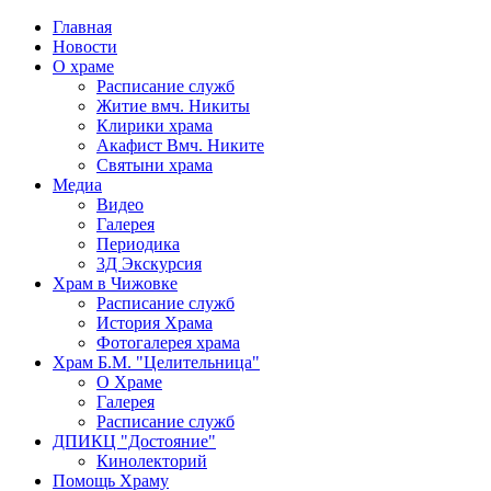
Главная
Новости
О храме
Расписание служб
Житие вмч. Никиты
Клирики храма
Акафист Вмч. Никите
Святыни храма
Медиа
Видео
Галерея
Периодика
3Д Экскурсия
Храм в Чижовке
Расписание служб
История Храма
Фотогалерея храма
Храм Б.М. "Целительница"
О Храме
Галерея
Расписание служб
ДПИКЦ "Достояние"
Кинолекторий
Помощь Храму