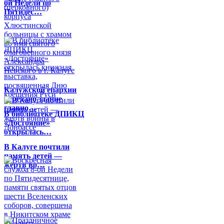
ой Недели по
Пятидес…
Калужской епархии
передано здание
главно…
В библиотеке ДПИКЦ
«Достояние»
открылась…
В Калуге почтили
память детей —
жертв во…