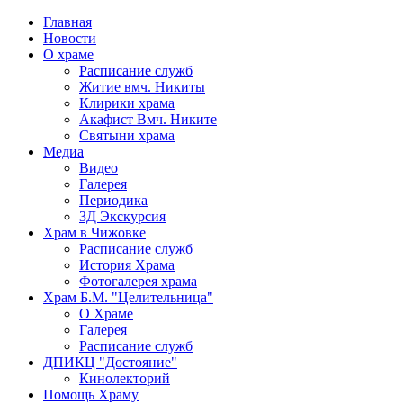
Главная
Новости
О храме
Расписание служб
Житие вмч. Никиты
Клирики храма
Акафист Вмч. Никите
Святыни храма
Медиа
Видео
Галерея
Периодика
3Д Экскурсия
Храм в Чижовке
Расписание служб
История Храма
Фотогалерея храма
Храм Б.М. "Целительница"
О Храме
Галерея
Расписание служб
ДПИКЦ "Достояние"
Кинолекторий
Помощь Храму