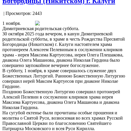
Богородицы (Никитском) г. Калуги
| Просмотров: 2443
1 ноября.
Димитриевская родительская суббота.
30 октября 2025 года вечером, в канун Димитриевской
родительской субботы, в храме в честь Рождества Пресвятой
Богородицы (Никитском) г. Калуги настоятелем храма
протоиереем Алексеем Пелевиным в сослужении клириков
храма - иерея Максима Картуесова, иерея Олега Плешакова,
диакона Олега Машанова, диакона Николая Гирдина было
совершено заупокойное вечернее богослужение.
В субботу, 1 ноября, в храме совершалось служение двух
Божественных Литургий. Раннюю Божественную Литургию
совершил иерей Максим Картуесов при диаконе Николае
Гирдине.
Позднюю Божественную Литургию совершил протоиерей
Алексий Пелевин в сослужении клириков храма иерея
Максима Картуесова, диакона Олега Машанова и диакона
Николая Гирдина.
На сугубой ектенье были прочитаны особые прошения и
молитва о Святой Руси, возносимая во всех храмах Русской
Православной Церкви по благословению Святейшего
Патриарха Московского и всея Руси Кирилла.