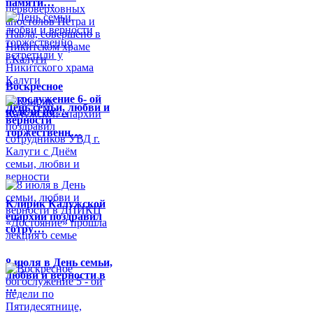
памяти…
Воскресное
богослужение 6- ой
День семьи, любви и
недели по …
верности
торжественн…
Клирик Калужской
епархии поздравил
сотру…
8 июля в День семьи,
любви и верности в
…