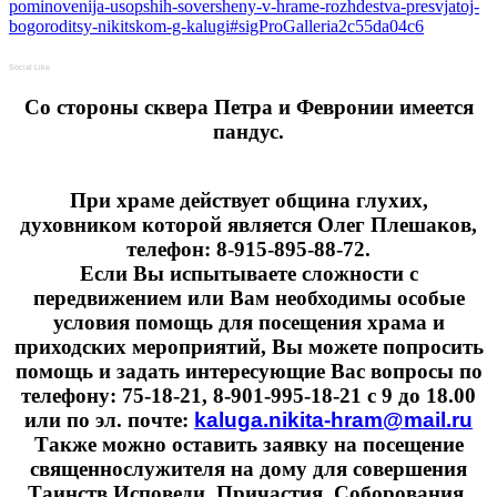
pominovenija-usopshih-soversheny-v-hrame-rozhdestva-presvjatoj-
bogoroditsy-nikitskom-g-kalugi#sigProGalleria2c55da04c6
Social Like
Cо стороны сквера Петра и Февронии имеется
пандус.
При храме действует община глухих,
духовником которой является Олег Плешаков,
телефон: 8-915-895-88-72.
Если Вы испытываете сложности с
передвижением или Вам необходимы особые
условия помощь для посещения храма и
приходских мероприятий, Вы можете попросить
помощь и задать интересующие Вас вопросы по
телефону: 75-18-21, 8-901-995-18-21 с 9 до 18.00
или по эл. почте:
kaluga.nikita-hram@mail.ru
Также можно оставить заявку на посещение
священнослужителя на дому для совершения
Таинств Исповеди, Причастия, Соборования.