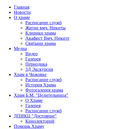
Главная
Новости
О храме
Расписание служб
Житие вмч. Никиты
Клирики храма
Акафист Вмч. Никите
Святыни храма
Медиа
Видео
Галерея
Периодика
3Д Экскурсия
Храм в Чижовке
Расписание служб
История Храма
Фотогалерея храма
Храм Б.М. "Целительница"
О Храме
Галерея
Расписание служб
ДПИКЦ "Достояние"
Кинолекторий
Помощь Храму