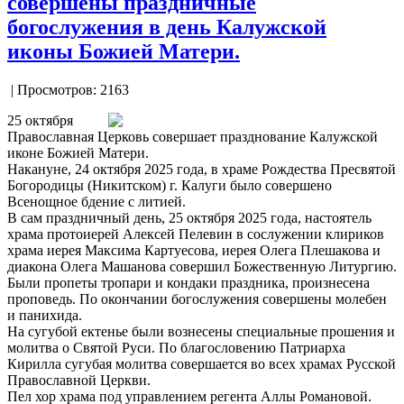
совершены праздничные
богослужения в день Калужской
иконы Божией Матери.
| Просмотров: 2163
25 октября
Православная Церковь совершает празднование Калужской
иконе Божией Матери.
Накануне, 24 октября 2025 года, в храме Рождества Пресвятой
Богородицы (Никитском) г. Калуги было совершено
Всенощное бдение с литией.
В сам праздничный день, 25 октября 2025 года, настоятель
храма протоиерей Алексей Пелевин в сослужении клириков
храма иерея Максима Картуесова, иерея Олега Плешакова и
диакона Олега Машанова совершил Божественную Литургию.
Были пропеты тропари и кондаки праздника, произнесена
проповедь. По окончании богослужения совершены молебен
и панихида.
На сугубой ектенье были вознесены специальные прошения и
молитва о Святой Руси. По благословению Патриарха
Кирилла сугубая молитва совершается во всех храмах Русской
Православной Церкви.
Пел хор храма под управлением регента Аллы Романовой.