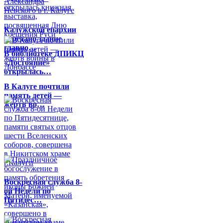
Калужской епархии
передано здание
главно…
В библиотеке ДПИКЦ
«Достояние»
открылась…
В Калуге почтили
память детей —
жертв во…
Воскресная служба 8-
ой Недели по
Пятидес…