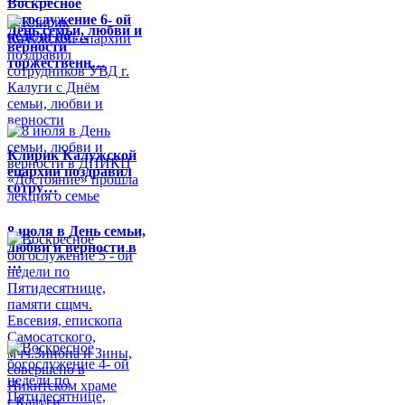
Воскресное
богослужение 6- ой
День семьи, любви и
недели по …
верности
торжественн…
Клирик Калужской
епархии поздравил
сотру…
8 июля в День семьи,
любви и верности в
…