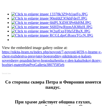
View the embedded image gallery online at:
https://nikita-hram.ru/index.php/novosti/7-novosti/4659-v-hrame-v-
chest-rozhdestva-presvjatoj-bogoroditsy-nikitskom-g-kalugi-
soversheny-prazdnichnye-bogosluzhenija-v-den-kaluzhskoj-ikony-
bozhiej-materi#sigProGalleria3807f585eb
Social Like
Cо стороны сквера Петра и Февронии имеется
пандус.
При храме действует община глухих,