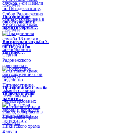
Праздничное
богослужение в
память обрете…
Воскресная служба 7-
ой Недели по
Пятидес…
Праздничная служба
18 июля в день
памяти…