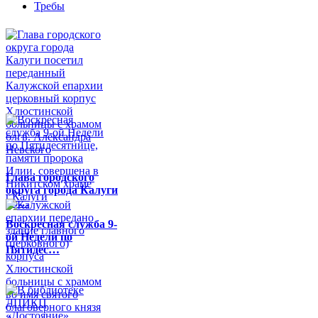
Требы
Глава городского
округа города Калуги
по…
Воскресная служба 9-
ой Недели по
Пятидес…