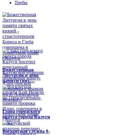
Требы
Божественная
Литургия в день
памяти свят…
Глава городского
округа города Калуги
по…
Воскресная служба 9-