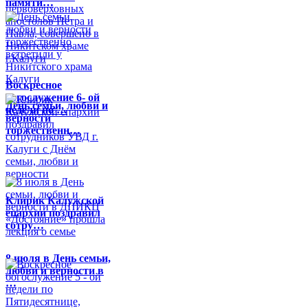
памяти…
Воскресное
богослужение 6- ой
День семьи, любви и
недели по …
верности
торжественн…
Клирик Калужской
епархии поздравил
сотру…
8 июля в День семьи,
любви и верности в
…