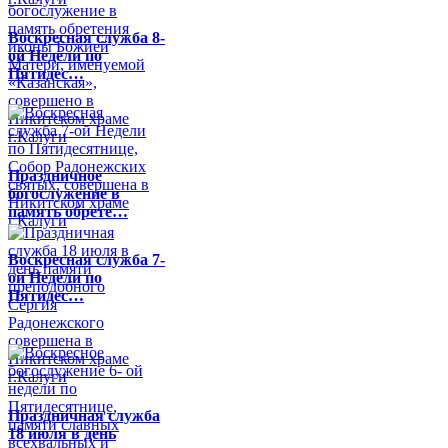
Воскресная служба 8-
ой Недели по
Пятидес…
Праздничное
богослужение в
память обрете…
Воскресная служба 7-
ой Недели по
Пятидес…
Праздничная служба
18 июля в день