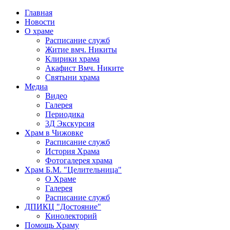
Главная
Новости
О храме
Расписание служб
Житие вмч. Никиты
Клирики храма
Акафист Вмч. Никите
Святыни храма
Медиа
Видео
Галерея
Периодика
3Д Экскурсия
Храм в Чижовке
Расписание служб
История Храма
Фотогалерея храма
Храм Б.М. "Целительница"
О Храме
Галерея
Расписание служб
ДПИКЦ "Достояние"
Кинолекторий
Помощь Храму