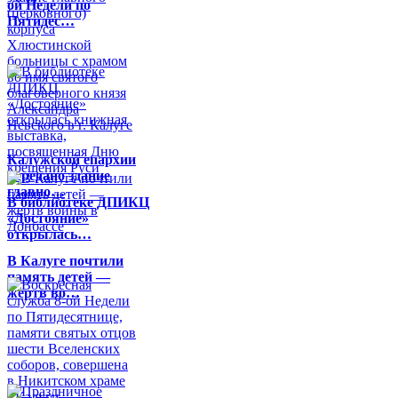
ой Недели по
Пятидес…
Калужской епархии
передано здание
главно…
В библиотеке ДПИКЦ
«Достояние»
открылась…
В Калуге почтили
память детей —
жертв во…