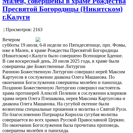
Малеи, совершены в храме Рождества
Пресвятой Богородицы (Никитском)
г.Калуги
| Просмотров: 2163
Вечером
субботы 19 июля, 6-й недели по Пятидесятнице, прп. Фомы,
иже в Малеи, в храме Рождества Пресвятой Богородицы
(Никитском) г.Калуги было совершено Всенощное Бдение.
В сам воскресный день, 20 июля 2025 года, в храме были
совершены две Божественные Литургии
Раннюю Божественную Литургию совершил иерей Максим
Картуесов в сослужении диакона Олега Машанова. По
окончании Богослужения совершены молебен и панихида.
Позднюю Божественную Литургию совершил настоятель
храма протоиерей Алексей Пелевин в сослужении клириков
храма иерея Олега Плешакова, иерея Максима Картуесова и
диакона Олега Машанова. На сугубой ектение были
вознесены специальные прошения и молитва о Святой Руси.
По благословению Патриарха Кирилла сугубая молитва
совершается во всех храмах Русской Православной Церкви.
По окончании Богослужения была прочитана проповедь,
совершены молебен и панихида.