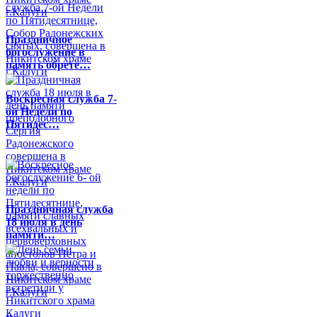
Праздничное
богослужение в
память обрете…
Воскресная служба 7-
ой Недели по
Пятидес…
Праздничная служба
18 июля в день
памяти…