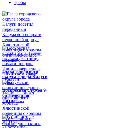
Требы
Глава городского
округа города Калуги
по…
Воскресная служба 9-
ой Недели по
Пятидес…