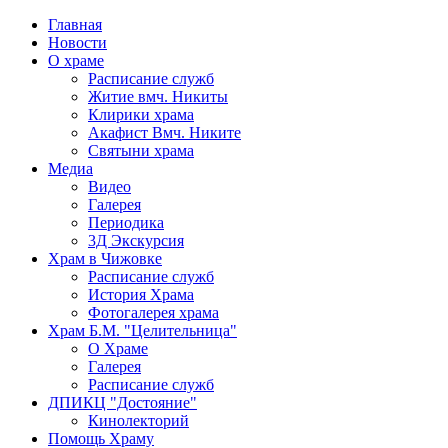
Главная
Новости
О храме
Расписание служб
Житие вмч. Никиты
Клирики храма
Акафист Вмч. Никите
Святыни храма
Медиа
Видео
Галерея
Периодика
3Д Экскурсия
Храм в Чижовке
Расписание служб
История Храма
Фотогалерея храма
Храм Б.М. "Целительница"
О Храме
Галерея
Расписание служб
ДПИКЦ "Достояние"
Кинолекторий
Помощь Храму