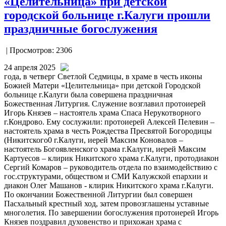
«Целительница» при детской
городской больнице г.Калуги прошли
праздничные богослужения
| Просмотров: 2306
24 апреля 2025
года, в четверг Светлой Седмицы, в храме в честь иконы
Божией Матери «Целительница» при детской Городской
больнице г.Калуги была совершена праздничная
Божественная Литургия. Служение возглавил протоиерей
Игорь Князев – настоятель храма Спаса Нерукотворного
г.Кондрово. Ему сослужили: протоиерей Алексей Пелевин –
настоятель храма в честь Рождества Пресвятой Богородицы
(Никитского0 г.Калуги, иерей Максим Коновалов –
настоятель Богоявленского храма г.Калуги, иерей Максим
Картуесов – клирик Никитского храма г.Калуги, протодиакон
Сергий Комаров – руководитель отдела по взаимодействию с
гос.структурами, обществом и СМИ Калужской епархии и
диакон Олег Машанов - клирик Никитского храма г.Калуги.
По окончании Божественной Литургии был совершен
Пасхальный крестный ход, затем провозглашены уставные
многолетия. По завершении богослужения протоиерей Игорь
Князев поздравил духовенство и прихожан храма с