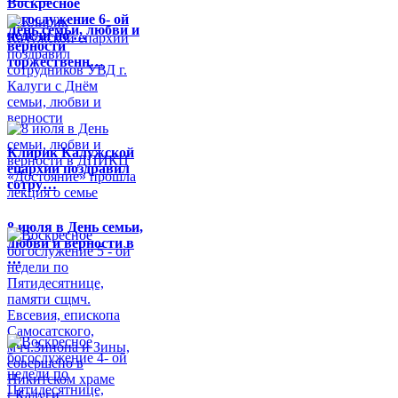
Воскресное
богослужение 6- ой
День семьи, любви и
недели по …
верности
торжественн…
Клирик Калужской
епархии поздравил
сотру…
8 июля в День семьи,
любви и верности в
…