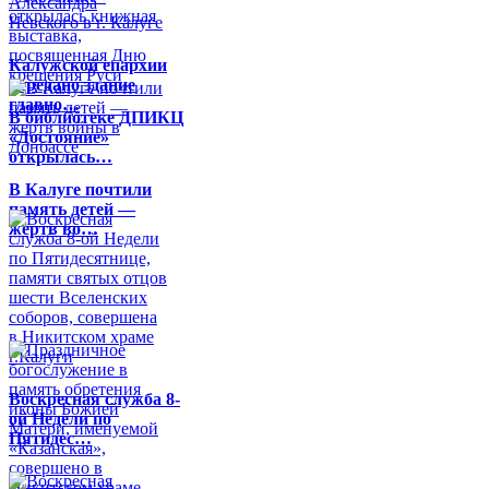
Калужской епархии
передано здание
главно…
В библиотеке ДПИКЦ
«Достояние»
открылась…
В Калуге почтили
память детей —
жертв во…
Воскресная служба 8-
ой Недели по
Пятидес…