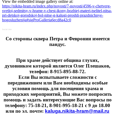
View the embedded image gallery online at:
https://nikita-hram.ru/index.php/novosti/7-novosti/4596-v-chetverg-
svetloj-sedmitsy-v-hrame-v-chest-ikony-bozhiej-materi-tselitel-nitsa-
pri-detskoj-gorodskoj-bol-nitse-g-kalugi-proshli-prazdnichnye-
bogosluzhenija#sigProGalleria6ecd8a42c0
Social Like
Cо стороны сквера Петра и Февронии имеется
пандус.
При храме действует община глухих,
духовником которой является Олег Плешаков,
телефон: 8-915-895-88-72.
Если Вы испытываете сложности с
передвижением или Вам необходимы особые
условия помощь для посещения храма и
приходских мероприятий, Вы можете попросить
помощь и задать интересующие Вас вопросы по
телефону: 75-18-21, 8-901-995-18-21 с 9 до 18.00
или по эл. почте:
kaluga.nikita-hram@mail.ru