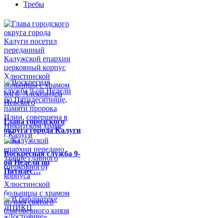
Требы
Глава городского
округа города Калуги
по…
Воскресная служба 9-
ой Недели по
Пятидес…