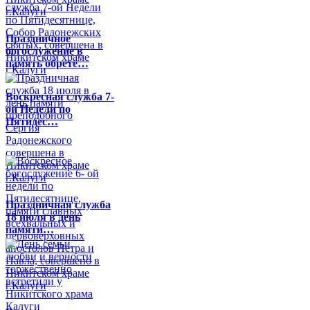
Праздничное
богослужение в
память обрете…
Воскресная служба 7-
ой Недели по
Пятидес…
Праздничная служба
18 июля в день
памяти…