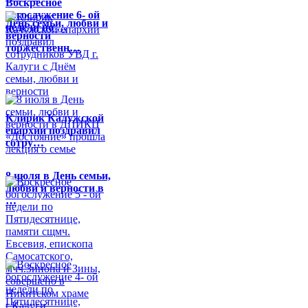
Воскресное
богослужение 6- ой
День семьи, любви и
недели по …
верности
торжественн…
Клирик Калужской
епархии поздравил
сотру…
8 июля в День семьи,
любви и верности в
…