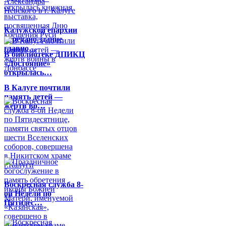
Калужской епархии
передано здание
главно…
В библиотеке ДПИКЦ
«Достояние»
открылась…
В Калуге почтили
память детей —
жертв во…
Воскресная служба 8-
ой Недели по
Пятидес…