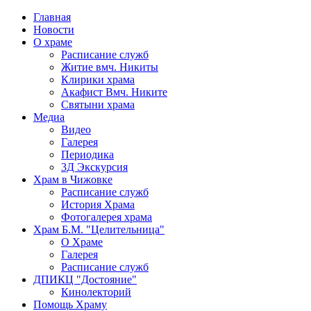
Главная
Новости
О храме
Расписание служб
Житие вмч. Никиты
Клирики храма
Акафист Вмч. Никите
Святыни храма
Медиа
Видео
Галерея
Периодика
3Д Экскурсия
Храм в Чижовке
Расписание служб
История Храма
Фотогалерея храма
Храм Б.М. "Целительница"
О Храме
Галерея
Расписание служб
ДПИКЦ "Достояние"
Кинолекторий
Помощь Храму