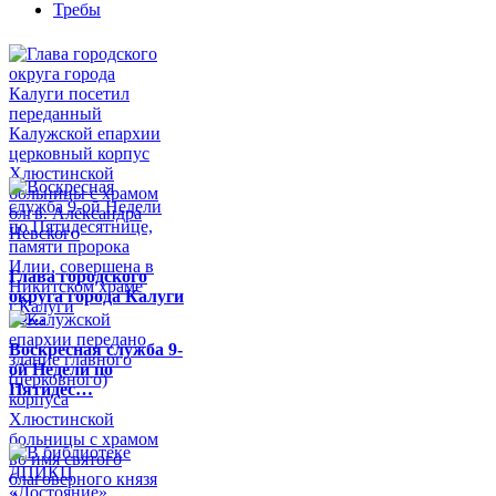
Требы
Глава городского
округа города Калуги
по…
Воскресная служба 9-
ой Недели по
Пятидес…