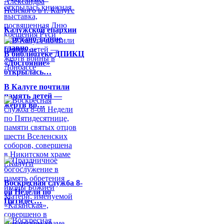
Калужской епархии
передано здание
главно…
В библиотеке ДПИКЦ
«Достояние»
открылась…
В Калуге почтили
память детей —
жертв во…
Воскресная служба 8-
ой Недели по
Пятидес…