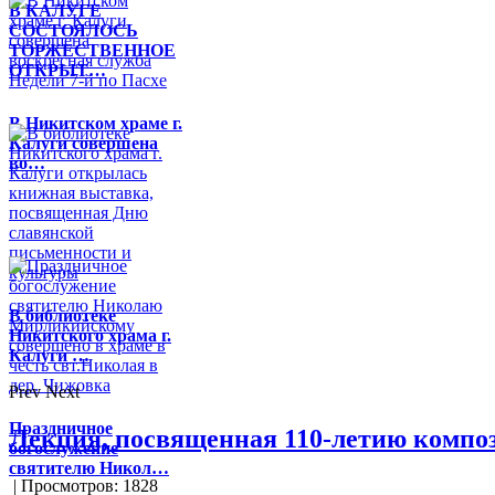
В КАЛУГЕ
СОСТОЯЛОСЬ
ТОРЖЕСТВЕННОЕ
ОТКРЫТ…
В Никитском храме г.
Калуги совершена
во…
В библиотеке
Никитского храма г.
Калуги …
Prev
Next
Праздничное
Лекция, посвященная 110-летию компо
богослужение
святителю Никол…
| Просмотров: 1828