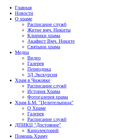
Главная
Новости
О храме
Расписание служб
Житие вмч. Никиты
Клирики храма
Акафист Вмч. Никите
Святыни храма
Медиа
Видео
Галерея
Периодика
3Д Экскурсия
Храм в Чижовке
Расписание служб
История Храма
Фотогалерея храма
Храм Б.М. "Целительница"
О Храме
Галерея
Расписание служб
ДПИКЦ "Достояние"
Кинолекторий
Помощь Храму