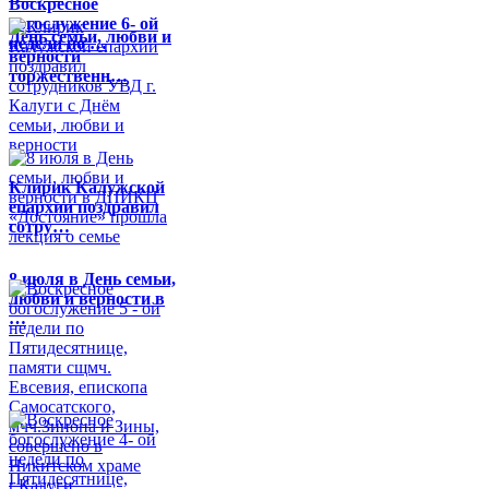
Воскресное
богослужение 6- ой
День семьи, любви и
недели по …
верности
торжественн…
Клирик Калужской
епархии поздравил
сотру…
8 июля в День семьи,
любви и верности в
…