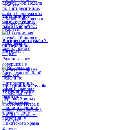
Праздничное
богослужение в
память обрете…
Воскресная служба 7-
ой Недели по
Пятидес…
Праздничная служба
18 июля в день
памяти…