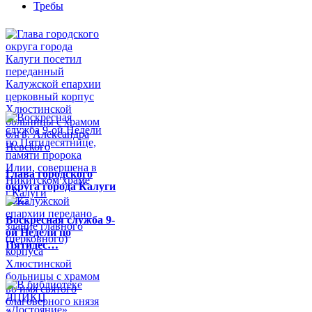
Требы
Глава городского
округа города Калуги
по…
Воскресная служба 9-
ой Недели по
Пятидес…