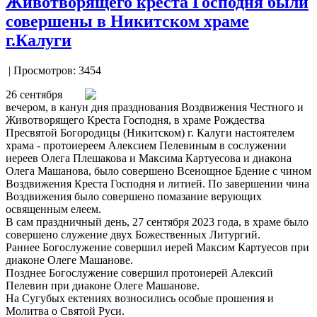
Животворящего креста Господня были
совершены в Никитском храме
г.Калуги
| Просмотров: 3454
26 сентября
вечером, в канун дня празднования Воздвижения Честного и
Животворящего Креста Господня, в храме Рождества
Пресвятой Богородицы (Никитском) г. Калуги настоятелем
храма - протоиереем Алексием Пелевиным в сослужении
иереев Олега Плешакова и Максима Картуесова и диакона
Олега Машанова, было совершено Всенощное Бдение с чином
Воздвижения Креста Господня и литией. По завершении чина
Воздвижения было совершено помазание верующих
освященным елеем.
В сам праздничный день, 27 сентября 2023 года, в храме было
совершено служение двух Божественных Литургий.
Раннее Богослужение совершил иерей Максим Картуесов при
диаконе Олеге Машанове.
Позднее Богослужение совершил протоиерей Алексий
Пелевин при диаконе Олеге Машанове.
На Сугубых ектениях возносились особые прошения и
Молитва о Святой Руси.