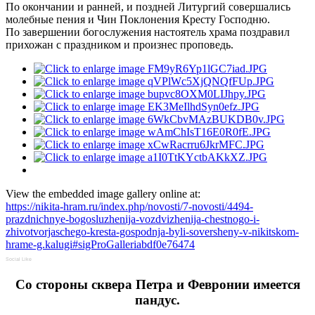
По окончании и ранней, и поздней Литургий совершались
молебные пения и Чин Поклонения Кресту Господню.
По завершении богослужения настоятель храма поздравил
прихожан с праздником и произнес проповедь.
View the embedded image gallery online at:
https://nikita-hram.ru/index.php/novosti/7-novosti/4494-
prazdnichnye-bogosluzhenija-vozdvizhenija-chestnogo-i-
zhivotvorjaschego-kresta-gospodnja-byli-soversheny-v-nikitskom-
hrame-g.kalugi#sigProGalleriabdf0e76474
Social Like
Cо стороны сквера Петра и Февронии имеется
пандус.