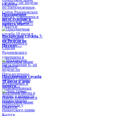
Праздничное
богослужение в
память обрете…
Воскресная служба 7-
ой Недели по
Пятидес…
Праздничная служба
18 июля в день
памяти…