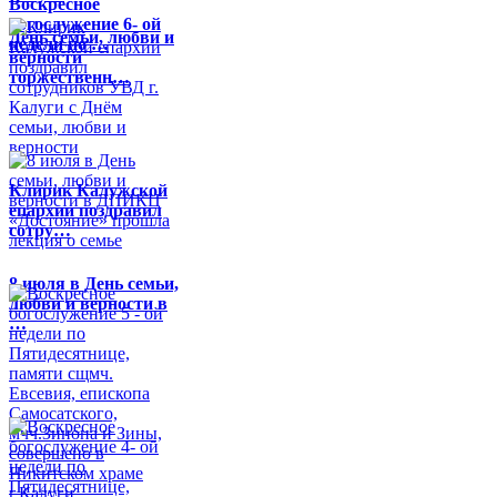
Воскресное
богослужение 6- ой
День семьи, любви и
недели по …
верности
торжественн…
Клирик Калужской
епархии поздравил
сотру…
8 июля в День семьи,
любви и верности в
…