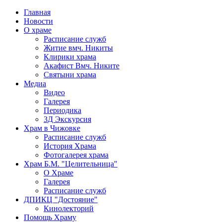
Главная
Новости
О храме
Расписание служб
Житие вмч. Никиты
Клирики храма
Акафист Вмч. Никите
Святыни храма
Медиа
Видео
Галерея
Периодика
3Д Экскурсия
Храм в Чижовке
Расписание служб
История Храма
Фотогалерея храма
Храм Б.М. "Целительница"
О Храме
Галерея
Расписание служб
ДПИКЦ "Достояние"
Кинолекторий
Помощь Храму