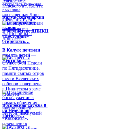
Калужской епархии
передано здание
главно…
В библиотеке ДПИКЦ
«Достояние»
открылась…
В Калуге почтили
память детей —
жертв во…
Воскресная служба 8-
ой Недели по
Пятидес…