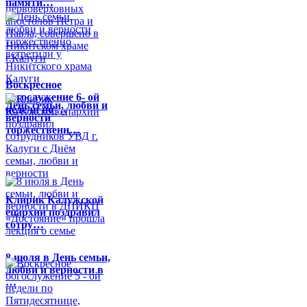
памяти…
Воскресное
богослужение 6- ой
День семьи, любви и
недели по …
верности
торжественн…
Клирик Калужской
епархии поздравил
сотру…
8 июля в День семьи,
любви и верности в
…