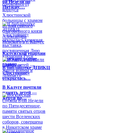
ой Недели по
Пятидес…
Калужской епархии
передано здание
главно…
В библиотеке ДПИКЦ
«Достояние»
открылась…
В Калуге почтили
память детей —
жертв во…