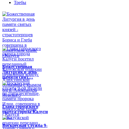
Требы
Божественная
Литургия в день
памяти свят…
Глава городского
округа города Калуги
по…
Воскресная служба 9-