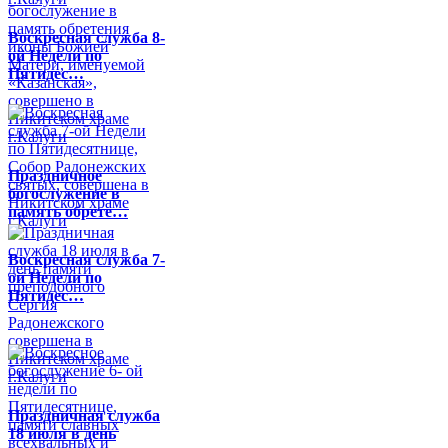
Воскресная служба 8-
ой Недели по
Пятидес…
Праздничное
богослужение в
память обрете…
Воскресная служба 7-
ой Недели по
Пятидес…
Праздничная служба
18 июля в день