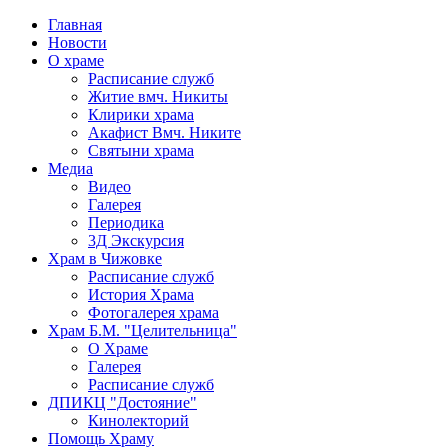
Главная
Новости
О храме
Расписание служб
Житие вмч. Никиты
Клирики храма
Акафист Вмч. Никите
Святыни храма
Медиа
Видео
Галерея
Периодика
3Д Экскурсия
Храм в Чижовке
Расписание служб
История Храма
Фотогалерея храма
Храм Б.М. "Целительница"
О Храме
Галерея
Расписание служб
ДПИКЦ "Достояние"
Кинолекторий
Помощь Храму