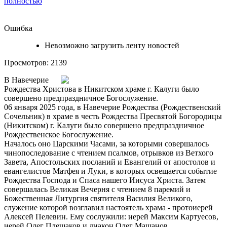
полностью
Ошибка
Невозможно загрузить ленту новостей
Просмотров: 2139
В Навечерие
Рождества Христова в Никитском храме г. Калуги было
совершено предпраздничное Богослужение.
06 января 2025 года, в Навечерие Рождества (Рождественский
Сочельник) в храме в честь Рождества Пресвятой Богородицы
(Никитском) г. Калуги было совершено предпраздничное
Рождественское Богослужение.
Началось оно Царскими Часами, за которыми совершалось
чинопоследование с чтением псалмов, отрывков из Ветхого
Завета, Апостольских посланий и Евангелий от апостолов и
евангелистов Матфея и Луки, в которых освещается событие
Рождества Господа и Спаса нашего Иисуса Христа. Затем
совершалась Великая Вечерня с чтением 8 паремий и
Божественная Литургия святителя Василия Великого,
служение которой возглавил настоятель храма - протоиерей
Алексей Пелевин. Ему сослужили: иерей Максим Картуесов,
иерей Олег Плешаков и диакон Олег Машанов.