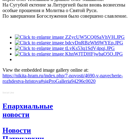
На Сугубой ектение за Литургией были вновь вознесены
особые прошения и Молитва о Святой Руси.
По завершении Богослужения было совершено славление.
View the embedded image gallery online at:
https://nikita-hram.ru/index.php/7-novosti/4690-v-navecherie-
rozhdestva-hristova#sigProGalleria94296c0020
Social Like
Епархиальные
новости
Новости
Патриархии