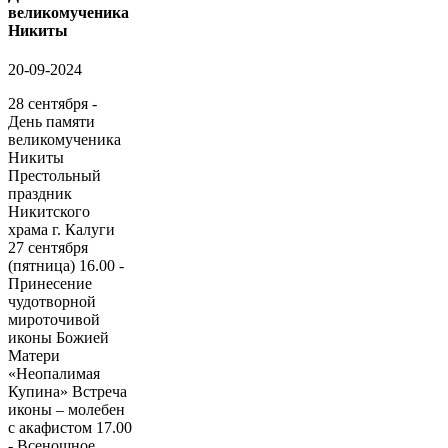
великомученика
Никиты
20-09-2024
28 сентября -
День памяти
великомученика
Никиты
Престольный
праздник
Никитского
храма г. Калуги
27 сентября
(пятница) 16.00 -
Принесение
чудотворной
мироточивой
иконы Божией
Матери
«Неопалимая
Купина» Встреча
иконы – молебен
с акафистом 17.00
- Всенощное...