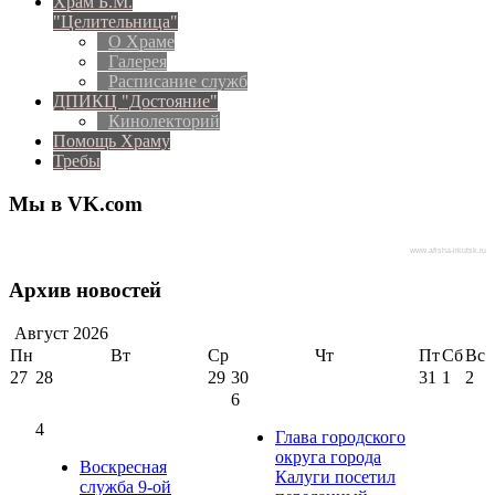
Храм Б.М.
"Целительница"
О Храме
Галерея
Расписание служб
ДПИКЦ "Достояние"
Кинолекторий
Помощь Храму
Требы
Мы в VK.com
www.afisha-irkutsk.ru
Архив новостей
Август
2026
Пн
Вт
Ср
Чт
Пт
Сб
Вс
27
28
29
30
31
1
2
6
4
Глава городского
округа города
Воскресная
Калуги посетил
служба 9-ой