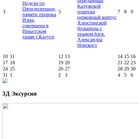
переданный
Недели по
Калужской
Пятидесятнице,
3
5
епархии
7
8
9
памяти пророка
церковный корпус
Илии,
Хлюстинской
совершена в
больницы с
Никитском
храмом блгв.
храме г.Калуги
Александра
Невского
10
11
12
13
14
15
16
17
18
19
20
21
22
23
24
25
26
27
28
29
30
31
1
2
3
4
5
6
3Д Эксурсия