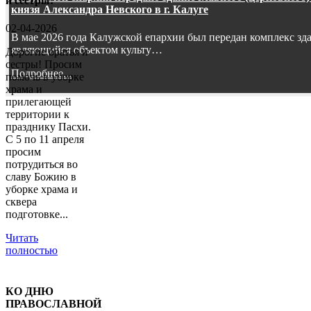
и сестры!
князя Александра Невского в г. Калуге
02-04-2026
В мае 2026 года Калужской епархии был передан комплекс зд
являющийся объектом культу…
Дорогие братья и
сестры! Просим
Подробнее...
помочь в уборке
храма и
прилегающей
территории к
празднику Пасхи.
С 5 по 11 апреля
просим
потрудиться во
славу Божию в
уборке храма и
сквера
подготовке...
Читать
полностью
КО ДНЮ
ПРАВОСЛАВНОЙ