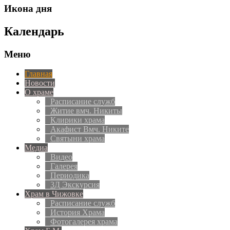
Икона дня
Календарь
Меню
Главная
Новости
О храме
Расписание служб
Житие вмч. Никиты
Клирики храма
Акафист Вмч. Никите
Святыни храма
Медиа
Видео
Галерея
Периодика
3Д Экскурсия
Храм в Чижовке
Расписание служб
История Храма
Фотогалерея храма