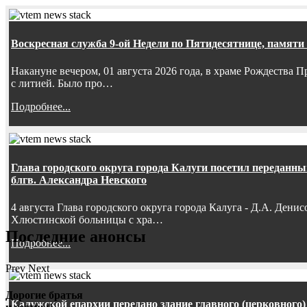
Воскресная служба 9-ой Недели по Пятидесятнице, памяти
Накануне вечером, 01 августа 2026 года, в храме Рождества
с литией. Было про…
Подробнее...
Глава городского округа города Калуги посетил передан
блгв. Александра Невского
4 августа Глава городского округа города Калуга - Д.А. Дени
Хлюстинской больницы с хра…
Последние анонсы
Подробнее...
Prev
Next
Дорогие братья
Калужской епархии передано здание главного (церковного