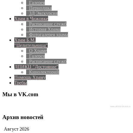
Галерея
Периодика
3Д Экскурсия
Храм в Чижовке
Расписание служб
История Храма
Фотогалерея храма
Храм Б.М.
"Целительница"
О Храме
Галерея
Расписание служб
ДПИКЦ "Достояние"
Кинолекторий
Помощь Храму
Требы
Мы в VK.com
www.afisha-irkutsk.ru
Архив новостей
Август
2026