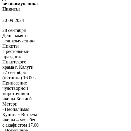
великомученика
Никиты
20-09-2024
28 сентября -
День памяти
великомученика
Никиты
Престольный
праздник
Никитского
храма г. Калуги
27 сентября
(пятница) 16.00 -
Принесение
чудотворной
мироточивой
иконы Божией
Матери
«Неопалимая
Купина» Встреча
иконы – молебен
с акафистом 17.00
- Всенощное...