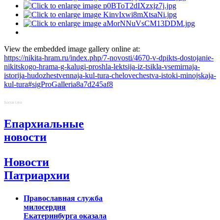
View the embedded image gallery online at:
https://nikita-hram.ru/index.php/7-novosti/4670-v-dpikts-dostojanie-
nikitskogo-hrama-g-kalugi-proshla-lektsija-iz-tsikla-vsemirnaja-
istorija-hudozhestvennaja-kul-tura-chelovechestva-istoki-minojskaja-
kul-tura#sigProGalleria8a7d245af8
Social Like
Епархиальные
новости
Новости
Патриархии
Православная служба
милосердия
Екатеринбурга оказала