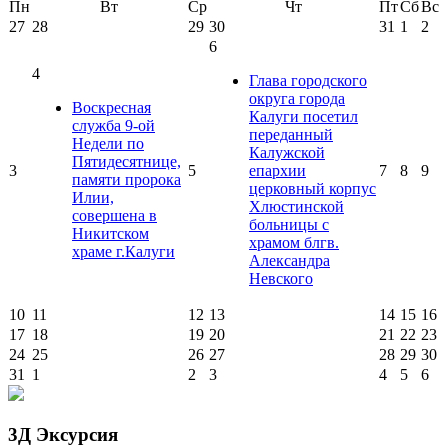
Пн
Вт
Ср
Чт
Пт
Сб
Вс
27
28
29
30
31
1
2
6
4
Глава городского
округа города
Воскресная
Калуги посетил
служба 9-ой
переданный
Недели по
Калужской
Пятидесятнице,
3
5
епархии
7
8
9
памяти пророка
церковный корпус
Илии,
Хлюстинской
совершена в
больницы с
Никитском
храмом блгв.
храме г.Калуги
Александра
Невского
10
11
12
13
14
15
16
17
18
19
20
21
22
23
24
25
26
27
28
29
30
31
1
2
3
4
5
6
3Д Эксурсия