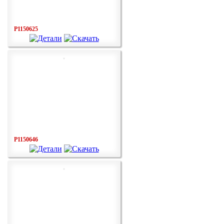
P1150625
P1150646