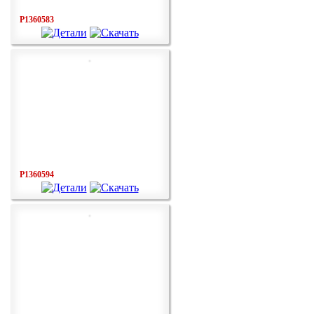
P1360583
P1360594