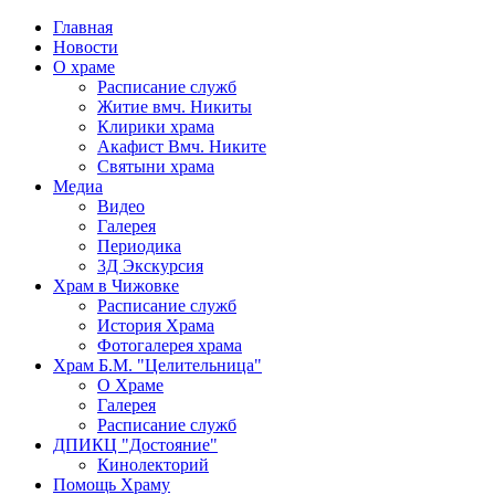
Главная
Новости
О храме
Расписание служб
Житие вмч. Никиты
Клирики храма
Акафист Вмч. Никите
Святыни храма
Медиа
Видео
Галерея
Периодика
3Д Экскурсия
Храм в Чижовке
Расписание служб
История Храма
Фотогалерея храма
Храм Б.М. "Целительница"
О Храме
Галерея
Расписание служб
ДПИКЦ "Достояние"
Кинолекторий
Помощь Храму