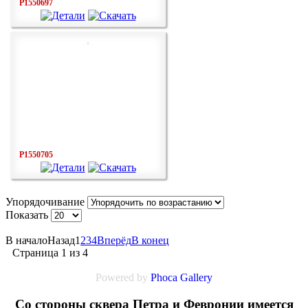
P1550697
P1550705
Упорядочивание
Показать
В начало
Назад
1
2
3
4
Вперёд
В конец
Страница 1 из 4
Powered by
Phoca Gallery
Cо стороны сквера Петра и Февронии имеется