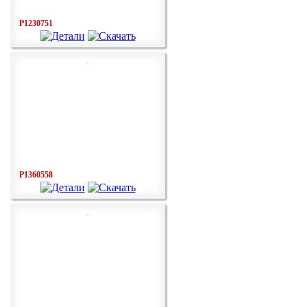
P1230751
P1360558