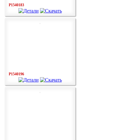
P1540183
P1540196