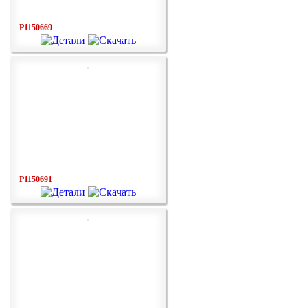
P1150669
P1150691