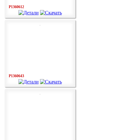
P1360612
P1360643