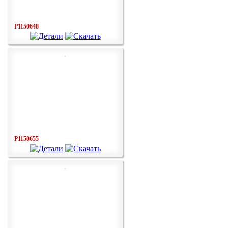
P1150648
P1150655