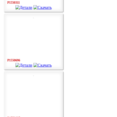
P1550311
P1550696