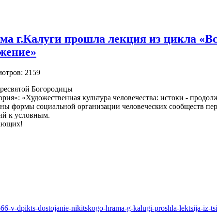
а г.Калуги прошла лекция из цикла «Вс
лжение»
мотров: 2159
Пресвятой Богородицы
рия»: «Художественная культура человечества: истоки - продол
ны формы социальной организации человеческих сообществ пер
ий к условным.
лающих!
666-v-dpikts-dostojanie-nikitskogo-hrama-g-kalugi-proshla-lektsija-iz-t