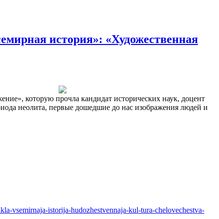
емирная история»: «Художественная
жение», которую прочла кандидат исторических наук, доцент
иода неолита, первые дошедшие до нас изображения людей и
sikla-vsemirnaja-istorija-hudozhestvennaja-kul-tura-chelovechestva-