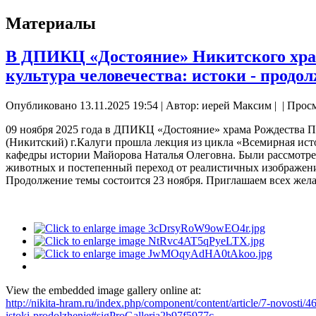
Материалы
В ДПИКЦ «Достояние» Никитского храм
культура человечества: истоки - продо
Опубликовано 13.11.2025 19:54
|
Автор: иерей Максим
|
| Прос
09 ноября 2025 года в ДПИКЦ «Достояние» храма Рождества 
(Никитский) г.Калуги прошла лекция из цикла «Всемирная исто
кафедры истории Майорова Наталья Олеговна. Были рассмотре
животных и постепенный переход от реалистичных изображен
Продолжение темы состоится 23 ноября. Приглашаем всех же
View the embedded image gallery online at:
http://nikita-hram.ru/index.php/component/content/article/7-novosti/4
istoki-prodolzhenie#sigProGalleria2b97f5977c