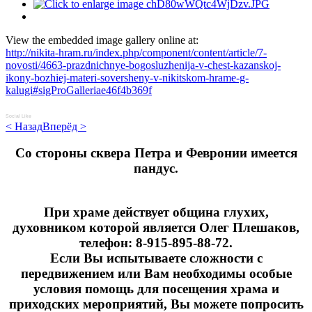
View the embedded image gallery online at:
http://nikita-hram.ru/index.php/component/content/article/7-
novosti/4663-prazdnichnye-bogosluzhenija-v-chest-kazanskoj-
ikony-bozhiej-materi-soversheny-v-nikitskom-hrame-g-
kalugi#sigProGalleriae46f4b369f
Social Like
< Назад
Вперёд >
Cо стороны сквера Петра и Февронии имеется
пандус.
При храме действует община глухих,
духовником которой является Олег Плешаков,
телефон: 8-915-895-88-72.
Если Вы испытываете сложности с
передвижением или Вам необходимы особые
условия помощь для посещения храма и
приходских мероприятий, Вы можете попросить