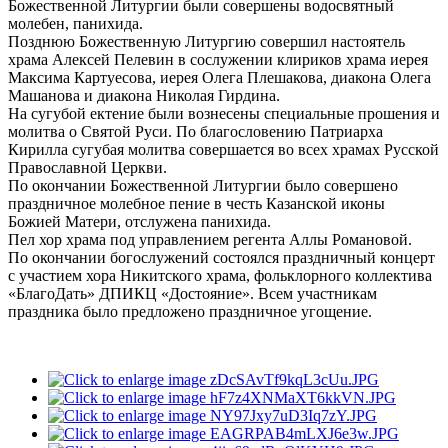
Божественной Литургии были совершены водосвятный
молебен, панихида.
Позднюю Божественную Литургию совершил настоятель
храма Алексей Пелевин в сослужении клириков храма иерея
Максима Картуесова, иерея Олега Плешакова, диакона Олега
Машанова и диакона Николая Гирдина.
На сугубой ектение были вознесены специальные прошения и
молитва о Святой Руси. По благословению Патриарха
Кирилла сугубая молитва совершается во всех храмах Русской
Православной Церкви.
По окончании Божественной Литургии было совершено
праздничное молебное пение в честь Казанской иконы
Божией Матери, отслужена панихида.
Пел хор храма под управлением регента Аллы Романовой.
По окончании богослужений состоялся праздничный концерт
с участием хора Никитского храма, фольклорного коллектива
«БлагоДать» ДПИКЦ «Достояние». Всем участникам
праздника было предложено праздничное угощение.