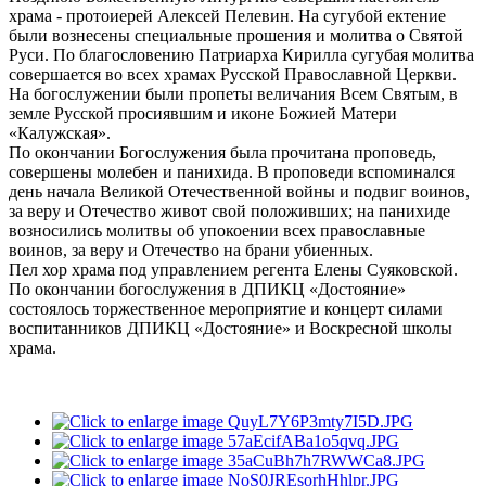
храма - протоиерей Алексей Пелевин. На сугубой ектение
были вознесены специальные прошения и молитва о Святой
Руси. По благословению Патриарха Кирилла сугубая молитва
совершается во всех храмах Русской Православной Церкви.
На богослужении были пропеты величания Всем Святым, в
земле Русской просиявшим и иконе Божией Матери
«Калужская».
По окончании Богослужения была прочитана проповедь,
совершены молебен и панихида. В проповеди вспоминался
день начала Великой Отечественной войны и подвиг воинов,
за веру и Отечество живот свой положивших; на панихиде
возносились молитвы об упокоении всех православные
воинов, за веру и Отечество на брани убиенных.
Пел хор храма под управлением регента Елены Суяковской.
По окончании богослужения в ДПИКЦ «Достояние»
состоялось торжественное мероприятие и концерт силами
воспитанников ДПИКЦ «Достояние» и Воскресной школы
храма.