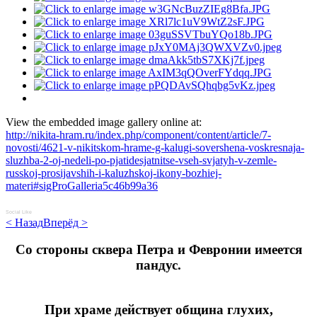
View the embedded image gallery online at:
http://nikita-hram.ru/index.php/component/content/article/7-
novosti/4621-v-nikitskom-hrame-g-kalugi-sovershena-voskresnaja-
sluzhba-2-oj-nedeli-po-pjatidesjatnitse-vseh-svjatyh-v-zemle-
russkoj-prosijavshih-i-kaluzhskoj-ikony-bozhiej-
materi#sigProGalleria5c46b99a36
Social Like
< Назад
Вперёд >
Cо стороны сквера Петра и Февронии имеется
пандус.
При храме действует община глухих,