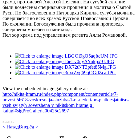
храма, протоиерей Алексей Пелевин. На сугубой ектение
были вознесены специальные прошения и молитва о Святой
Руси. По благословению Патриарха Кирилла сугубая молитва
совершается во всех храмах Русской Православной Церкви.
По окончании Богослужения была прочитана проповедь,
совершены молебен и панихида.
Пел хор храма под управлением регента Аллы Романовой.
View the embedded image gallery online at:
http://nikita-hram.ru/index.php/component/content/article/7-
novosti/4618-voskresnaja-sluzhba-1-oj-nedeli-po-pjatidesjatnitse-
vseh-svjatyh-sovershena-v-nikitskom-hrame-g-
kalugi#sigProGalleria00425c2697
Social Like
< Назад
Вперёд >